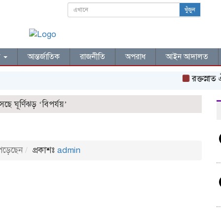
খুঁজুন
ল
আন্তর্জাতিক
রাজনীতি
অপরাধ
আইন আদালত
রক্তস্নাত ঐত
 ঘূর্ণিঝড় ‘বিপর্যয়’
পড়েছেন
প্রকাশঃ
admin