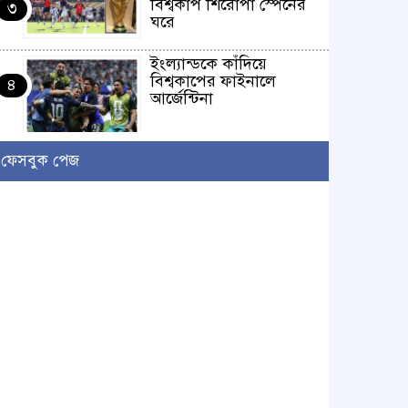
বিশ্বকাপ শিরোপা স্পেনের
৩
ঘরে
ইংল্যান্ডকে কাঁদিয়ে
বিশ্বকাপের ফাইনালে
৪
আর্জেন্টিনা
লাখো মানুষের গন্তব্য এখন
ফেসবুক পেজ
চরমোনাই
৫
আসন্ন বাকেরগঞ্জ পৌর
নির্বাচনে নারী কাউন্সিলর
৬
পদে দোয়া চাইলেন
বিএমএসএফ নেত্রী সাবরিনা
আক্তার জিয়া
‘ইসরাইলি সেনাবাহিনী
ধ্বংসের দ্বারপ্রান্তে’ : ইরানের হামলায় এশিয়ায় ১৩
৭
মার্কিন ঘাঁটি ধ্বংস