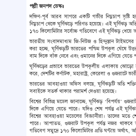
পল্লী জনপদ ডেস্ক॥
দক্ষিণ-পূর্ব আরব সাগরে একটি গভীর নিম্নচাপ সৃষ্টি
নিম্নচাপ থেকে ঘূর্ণিঝড়ে পরিণত হয়েছে। এই ঘূর্ণিঝড় 
১৭০ কিলোমিটার সর্বোচ্চ গতিবেগে এই ঘূর্ণিঝড় ধেয়
ভারতীয় সংবাদমাধ্যম জি-নিউজ ও হিন্দুস্তান টাইমসের
করা হচ্ছে, ঘূর্ণিঝড়টি ভারতের পশ্চিম উপকূল ঘেঁষে উ
বাম দিকে বাঁক নেবে এবং ওমানের দিকে এগিয়ে যেতে 
ঘূর্ণিঝড়ের প্রভাবে ভারতের উপকূলীয় এলাকায় ঝোড়ো 
করে, দেশটির কর্ণাটক, মহারাষ্ট্র, কেরেলা ও গুজরাটে ভারী
ভারতের আবহাওয়া অফিস বলছে, ঘূর্ণিঝড়টি অতি শক্তিশ
সবাইকে সতর্ক থাকার পরামর্শ দেওয়া হয়েছে।
বিশ্বের বিভিন্ন মডেল জানাচ্ছে, ঘূর্ণিঝড় ‘বিপর্যয়’
দিকে এগিয়ে যেতে পারে। যদিও শেষ পর্যন্ত এই ঘূর্
বিশ্বের আবহাওয়া মডেলের বিজ্ঞানীরা। তাদের মতে শে
পারে। আপাতত, গুজরাট উপকূল পর্যন্ত নজর থাকব
গতিবেগ সমুদ্রে ১৭০ কিলোমিটার প্রতি ঘণ্টায় অর্থাৎ, অ