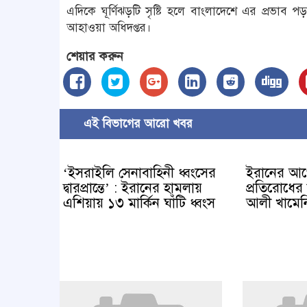
এদিকে ঘূর্ণিঝড়টি সৃষ্টি হলে বাংলাদেশে এর প্রভা
আহাওয়া অধিদপ্তর।
শেয়ার করুন
এই বিভাগের আরো খবর
‘ইসরাইলি সেনাবাহিনী ধ্বংসের
ইরানের আ
দ্বারপ্রান্তে’ : ইরানের হামলায়
প্রতিরোধের 
এশিয়ায় ১৩ মার্কিন ঘাঁটি ধ্বংস
আলী খামেন