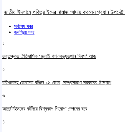
জাতীয় ঈদগাহে পবিত্র ঈদের নামাজ আদায় করলেন প্রধান উপদেষ্টা
সর্বশেষ খবর
জনপ্রিয় খবর
১
রক্তস্নাত ঐতিহাসিক ‌‘জুলাই গণ-অভ্যুত্থান দিবস’ আজ
২
বরিশালসহ রেলসেবা বঞ্চিত ১৬ জেলা, সম্প্রসারণে সরকারের উদ্যোগ
৩
আর্জেন্টাইনদের কাঁদিয়ে বিশ্বকাপ শিরোপা স্পেনের ঘরে
৪