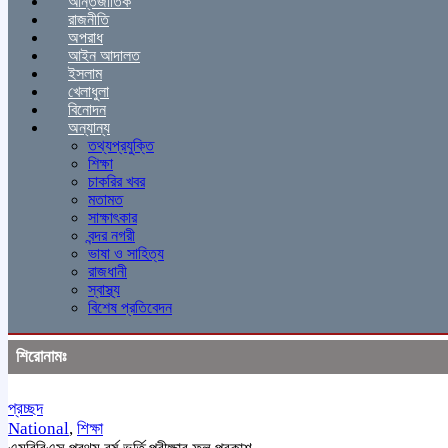
আন্তর্জাতিক
রাজনীতি
অপরাধ
আইন আদালত
ইসলাম
খেলাধুলা
বিনোদন
অন্যান্য
তথ্যপ্রযুক্তি
শিক্ষা
চাকরির খবর
মতামত
সাক্ষাৎকার
বন্দর নগরী
ভাষা ও সাহিত্য
রাজধানী
স্বাস্থ্য
বিশেষ প্রতিবেদন
শিরোনামঃ
প্রচ্ছদ
National
,
শিক্ষা