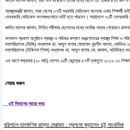
জাহিদ মালেক জানান, যারা পাস করেছেন তাদের মধ্যে ছেলে ২০ হাজার ৮১৩ জন
স্বাস্থ্যমন্ত্রী জানান, সারা দেশের ৩৭টি সরকারি মেডিকেল কলেজে এবার শিক্ষার্থী 
বেসরকারি মেডিকেল কলেজগুলোতে ভর্তি হতে পারবেন। সারাদেশে ৭১টি বেসরকারি ম
জাহিদ মালেক জানান, লিখিত পরীক্ষায় ছেলেদের মধ্যে সর্বোচ্চ নম্বর পেয়েছেন রাফস
ফলাফল প্রকাশ অনুষ্ঠানে স্বাস্থ্য ও পরিবার কল্যাণ মন্ত্রণালয়ের স্বাস্থ্য শিক্ষা
মহাপরিচালক (ডিজি) অধ্যাপক ডা. আবুল বাশার মোহাম্মদ খুরশীদ আলম, কোভিড-১৯ সং
মহাপরিচালক (চিকিৎসা শিক্ষা) অধ্যাপক ডা. আবুল বাশার মো. জামাল, অতিরিক্ত ম
এর আগে শুক্রবার (১০ মার্চ) দেশের ১৯টি কেন্দ্রের ৫৭টি ভ্যানুতে ২০২২-২৩ শিক্ষাবর
শেয়ার করুন
এই বিভাগের আরো খবর
বরিশালে তাৎক্ষণিক রাস্তা মেরামত : প্রশংসা কুড়ালেন দুই সাংবাদিক