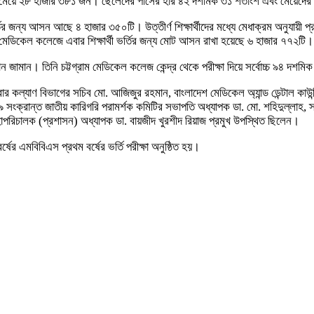
 ও মেয়ে ২৮ হাজার ৩৮১ জন। ছেলেদের পাসের হার ৪২ দশমিক ৩১ শতাংশ এবং মেয়েদে
ভর্তির জন্য আসন আছে ৪ হাজার ৩৫০টি। উত্তীর্ণ শিক্ষার্থীদের মধ্যে মেধাক্রম অনুযায়ী 
েডিকেল কলেজে এবার শিক্ষার্থী ভর্তির জন্য মোট আসন রাখা হয়েছে ৬ হাজার ৭৭২টি।
ান জামান। তিনি চট্টগ্রাম মেডিকেল কলেজ কেন্দ্র থেকে পরীক্ষা দিয়ে সর্বোচ্চ ৯৪ দশম
 ও পরিবার কল্যাণ বিভাগের সচিব মো. আজিজুর রহমান, বাংলাদেশ মেডিকেল অ্যান্ড ডেন্টাল কা
ক্রান্ত জাতীয় কারিগরি পরামর্শক কমিটির সভাপতি অধ্যাপক ডা. মো. শহিদুল্লাহ, স্বা
হাপরিচালক (প্রশাসন) অধ্যাপক ডা. বায়জীদ খুরশীদ রিয়াজ প্রমুখ উপস্থিত ছিলেন।
্ষের এমবিবিএস প্রথম বর্ষের ভর্তি পরীক্ষা অনুষ্ঠিত হয়।