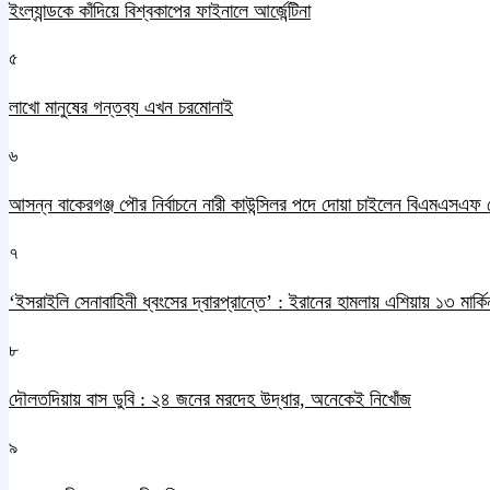
ইংল্যান্ডকে কাঁদিয়ে বিশ্বকাপের ফাইনালে আর্জেন্টিনা
৫
লাখো মানুষের গন্তব্য এখন চরমোনাই
৬
আসন্ন বাকেরগঞ্জ পৌর নির্বাচনে নারী কাউন্সিলর পদে দোয়া চাইলেন বিএমএসএফ 
৭
‘ইসরাইলি সেনাবাহিনী ধ্বংসের দ্বারপ্রান্তে’ : ইরানের হামলায় এশিয়ায় ১৩ মার্কিন
৮
দৌলতদিয়ায় বাস ডুবি : ২৪ জনের মরদেহ উদ্ধার, অনেকেই নিখোঁজ
৯