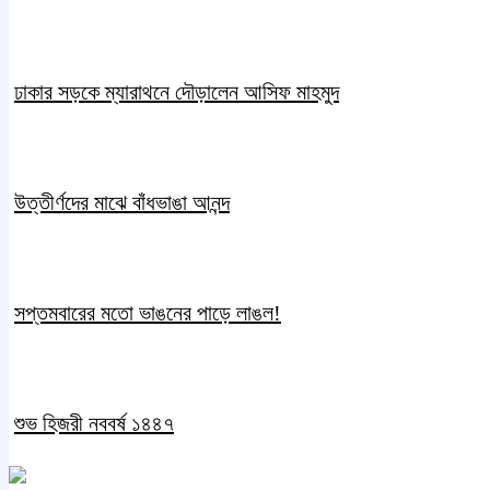
ঢাকার সড়কে ম্যারাথনে দৌড়ালেন আসিফ মাহমুদ
উত্তীর্ণদের মাঝে বাঁধভাঙা আনন্দ
সপ্তমবারের মতো ভাঙনের পাড়ে লাঙল!
শুভ হিজরী নববর্ষ ১৪৪৭