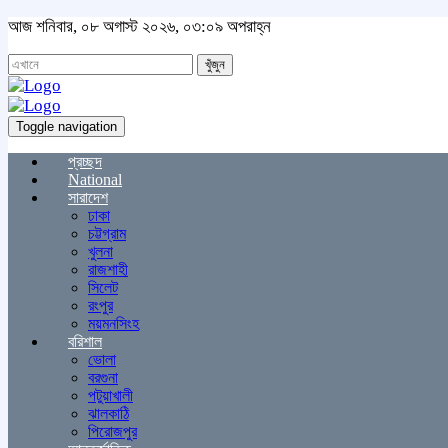
আজ শনিবার, ০৮ অগাস্ট ২০২৬, ০৩:০৯ অপরাহ্ন
খুঁজুন
Toggle navigation
প্রচ্ছদ
National
সারাদেশ
ঢাকা
চট্টগ্রাম
খুলনা
রাজশাহী
সিলেট
রংপুর
ময়মনসিংহ
বরিশাল
ভোলা
বরগুনা
পটুয়াখালী
ঝালকাঠি
পিরোজপুর