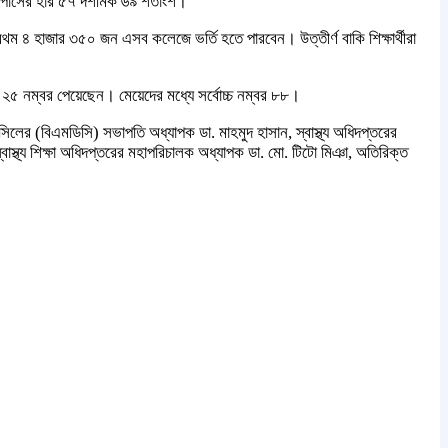
র পাসের হার ৫৭ দশমিক ৬৯ শতাংশ।
প্রথম ৪ হাজার ৩৫০ জন এসব কলেজে ভর্তি হতে পারবেন। উত্তীর্ণ বাকি শিক্ষার্থীরা
িক ২৫ নম্বর পেয়েছেন। মেয়েদের মধ্যে সর্বোচ্চ নম্বর ৮৮।
উন্সিলের (বিএমডিসি) সভাপতি অধ্যাপক ডা. মাহমুদ হাসান, স্বাস্থ্য অধিদপ্তরের
স্থ্য শিক্ষা অধিদপ্তরের মহাপরিচালক অধ্যাপক ডা. মো. টিটো মিঞা, অতিরিক্ত