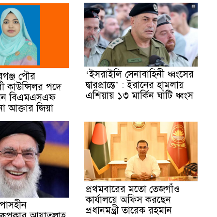
‘ইসরাইলি সেনাবাহিনী ধ্বংসের
রগঞ্জ পৌর
দ্বারপ্রান্তে’ : ইরানের হামলায়
ারী কাউন্সিলর পদে
এশিয়ায় ১৩ মার্কিন ঘাঁটি ধ্বংস
লেন বিএমএসএফ
িনা আক্তার জিয়া
প্রথমবারের মতো তেজগাঁও
কার্যালয়ে অফিস করছেন
পোসহীন
প্রধানমন্ত্রী তারেক রহমান
রূপকার আয়াতুল্লাহ