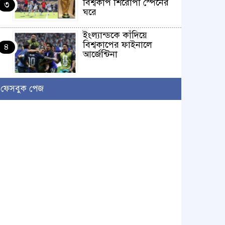
বিশ্বকাপ শিরোপা স্পেনের
৩
ঘরে
ইংল্যান্ডকে কাঁদিয়ে
বিশ্বকাপের ফাইনালে
৪
আর্জেন্টিনা
লাখো মানুষের গন্তব্য এখন
ফেসবুক পেজ
চরমোনাই
৫
আসন্ন বাকেরগঞ্জ পৌর
নির্বাচনে নারী কাউন্সিলর
৬
পদে দোয়া চাইলেন
বিএমএসএফ নেত্রী সাবরিনা
আক্তার জিয়া
‘ইসরাইলি সেনাবাহিনী
ধ্বংসের দ্বারপ্রান্তে’ : ইরানের
৭
হামলায় এশিয়ায় ১৩ মার্কিন
ঘাঁটি ধ্বংস