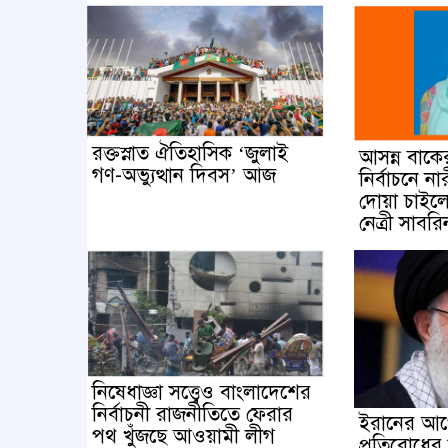
রক্তস্নাত ঐতিহাসিক ‌‘জুলাই
আসন্ন বাকে
গণ-অভ্যুত্থান দিবস’ আজ
নির্বাচনে ন
দোয়া চাই
নেত্রী সাবর
নিষেধাজ্ঞা সত্ত্বেও বাংলাদেশের
নির্বাচনী রাজনীতিতে ফেরার
ইরানের আ
পথ খুঁজছে আওয়ামী লীগ
প্রতিরোধের 