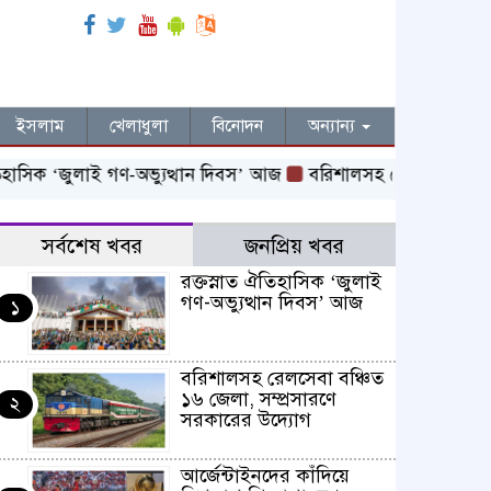
ইসলাম
খেলাধুলা
বিনোদন
অন্যান্য
সিক ‌‘জুলাই গণ-অভ্যুত্থান দিবস’ আজ
বরিশালসহ রেলসেবা বঞ্চিত ১৬
সর্বশেষ খবর
জনপ্রিয় খবর
রক্তস্নাত ঐতিহাসিক ‌‘জুলাই
গণ-অভ্যুত্থান দিবস’ আজ
১
বরিশালসহ রেলসেবা বঞ্চিত
১৬ জেলা, সম্প্রসারণে
২
সরকারের উদ্যোগ
আর্জেন্টাইনদের কাঁদিয়ে