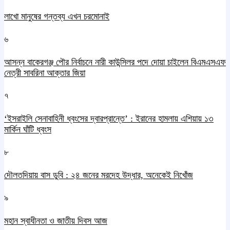
লাখো মানুষের গন্তব্য এখন চরমোনাই
৬
আসন্ন বাকেরগঞ্জ পৌর নির্বাচনে নারী কাউন্সিলর পদে দোয়া চাইলেন বিএমএসএফ
নেত্রী সাবরিনা আক্তার জিয়া
৭
‘ইসরাইলি সেনাবাহিনী ধ্বংসের দ্বারপ্রান্তে’ : ইরানের হামলায় এশিয়ায় ১৩
মার্কিন ঘাঁটি ধ্বংস
৮
দৌলতদিয়ায় বাস ডুবি : ২৪ জনের মরদেহ উদ্ধার, অনেকেই নিখোঁজ
৯
মহান স্বাধীনতা ও জাতীয় দিবস আজ