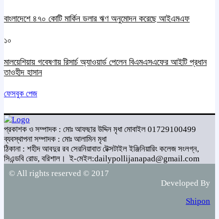
বাংলাদেশে ৪৭০ কোটি মার্কিন ডলার ঋণ অনুমোদন করেছে আইএমএফ
১০
মালয়েশিয়ায় গবেষণায় রিসার্চ অ্যাওয়ার্ড পেলেন বিএমএসএফের আইটি প্রধান
তাওহীদ হাসান
ফেসবুক পেজ
প্রকাশক ও সম্পাদক : মোঃ আফছার উদ্দিন মৃধা মোবাইল 01729100499
ব্যবস্থাপনা সম্পাদক : মোঃ আলামিন মৃধা
ঠিকানা : শহীদ আবদুর রব সেরনিয়াবাত টেক্সটাইল ইঞ্জিনিয়ারিং কলেজ সংলগ্ন,
সিএন্ডবি রোড, বরিশাল।
ই-মেইল:dailypollijanapad@gmail.com
© All rights reserved © 2017
Developed By
Shipon