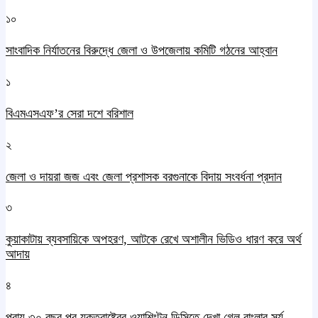
১০
সাংবাদিক নির্যাতনের বিরুদ্ধে জেলা ও উপজেলায় কমিটি গঠনের আহ্বান
১
বিএমএসএফ’র সেরা দশে বরিশাল
২
জেলা ও দায়রা জজ এবং জেলা প্রশাসক বরগুনাকে বিদায় সংবর্ধনা প্রদান
৩
কুয়াকাটায় ব্যবসায়িকে অপহরণ, আটকে রেখে অশালীন ভিডিও ধারণ করে অর্থ
আদায়
৪
প্রায় ৩০ বছর পর যুক্তরাষ্ট্রের ওয়াশিংটন ডিসিতে দেখা গেল বাংলার সূর্য