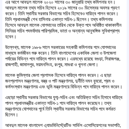
এর আগে আবদুল মালেক ২০২০ সালের ৩০ জানুয়ারি তথ্য কমিশনার হন।
আবদুল মালেক তথ্য সচিব হিসেবে ২০১৯ সালের ৩০ ডিসেম্বর অবসর গ্রহণ
করেন। তিনি স্থানীয় সরকার বিভাগের সচিব হিসেবেও দায়িত্ব পালন করেন।
তিনি প্রধানমন্ত্রী শেখ হাসিনার একান্ত সচিব-১ ছিলেন। তথ্য কমিশনার
হিসেবে আবদুল মালেক যোগদানের তারিখ থেকে উক্ত পদে অধিষ্ঠিত থাকাকালীন
সিনিয়র সচিব পদমর্যাদায় পারিশ্রমিক, ভাতা ও অন্যান্য আনুষঙ্গিক সুবিধাপ্রাপ্য
হবেন।
উল্লেখ্য, মালেক ১৯৮৬ সালে সরকারের সহকারী কমিশনার পদে যোগদানের
মাধ্যমে কর্মজীবন শুরু করেন। তিনি বাংলাদেশের একাধিক জেলা ও উপজেলা
পর্যায়ের বিভিন্ন পদে দায়িত্ব পালন করেন। এরমধ্যে রয়েছে বগুড়া, সিরাজগঞ্জ,
রাজশাহী, জামালপুর, ময়মনসিংহ, রংপুর, মাগুরা ও খুলনা জেলা।
মালেক কুমিল্লার জেলা প্রশাসক হিসেবে দায়িত্ব পালন করেন। এ ছাড়া
জনপ্রশাসন মন্ত্রণালয়, বস্ত্র ও পাট মন্ত্রণালয়, দুর্নীতি দমন ব্যুরো, শ্রম ও
কর্মসংস্থান মন্ত্রণালয় এবং ভূমি মন্ত্রণালয়ে বিভিন্ন পদে দায়িত্ব পালন করেন।
এছাড়া স্থানীয় সরকার বিভাগের যুগ্ম-সচিব এবং অতিরিক্ত সচিব হিসাবে দায়িত্ব
পালন প্রধানমন্ত্রীর একান্ত সচিব-১ পদে দায়িত্ব পালন করেছেন। তথ্য
মন্ত্রণালয়ে যোগদানের পূর্বে তিনি স্থানীয় সরকার বিভাগের সচিব পদে কর্মরত
ছিলেন।
আবদুল মালেক বাংলাদেশ এ্যাডমিনিস্ট্রেটিভ সার্ভিস এসোসিয়েশনের সভাপতি,