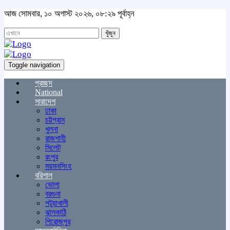
আজ সোমবার, ১০ অগাস্ট ২০২৬, ০৮:২৯ পূর্বাহ্ন
খুঁজুন
Toggle navigation
প্রচ্ছদ
National
সারাদেশ
ঢাকা
চট্টগ্রাম
খুলনা
রাজশাহী
সিলেট
রংপুর
ময়মনসিংহ
বরিশাল
ভোলা
বরগুনা
পটুয়াখালী
ঝালকাঠি
পিরোজপুর