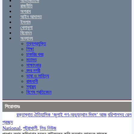
আন্তর্জাতিক
রাজনীতি
অপরাধ
আইন আদালত
ইসলাম
খেলাধুলা
বিনোদন
অন্যান্য
তথ্যপ্রযুক্তি
শিক্ষা
চাকরির খবর
মতামত
সাক্ষাৎকার
বন্দর নগরী
ভাষা ও সাহিত্য
রাজধানী
স্বাস্থ্য
বিশেষ প্রতিবেদন
শিরোনামঃ
রক্তস্নাত ঐতিহাসিক ‌‘জুলাই গণ-অভ্যুত্থান দিবস’ আজ
বরিশালসহ রেলসেবা ব
প্রচ্ছদ
National
,
পটুয়াখালী
,
লিড নিউজ