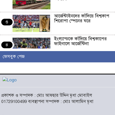
আর্জেন্টাইনদের কাঁদিয়ে বিশ্বকাপ
শিরোপা স্পেনের ঘরে
৩
ইংল্যান্ডকে কাঁদিয়ে বিশ্বকাপের
ফাইনালে আর্জেন্টিনা
৪
ফেসবুক পেজ
লাখো মানুষের গন্তব্য এখন
চরমোনাই
৫
আসন্ন বাকেরগঞ্জ পৌর নির্বাচনে
প্রকাশক ও সম্পাদক : মোঃ আফছার উদ্দিন মৃধা মোবাইল
নারী কাউন্সিলর পদে দোয়া চাইলেন
৬
01729100499 ব্যবস্থাপনা সম্পাদক : মোঃ আলামিন মৃধা
বিএমএসএফ নেত্রী সাবরিনা
আক্তার জিয়া