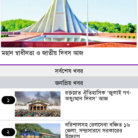
মহান স্বাধীনতা ও জাতীয় দিবস আজ
সর্বশেষ খবর
জনপ্রিয় খবর
রক্তস্নাত ঐতিহাসিক ‌‘জুলাই গণ-
অভ্যুত্থান দিবস’ আজ
১
বরিশালসহ রেলসেবা বঞ্চিত ১৬
জেলা, সম্প্রসারণে সরকারের
২
উদ্যোগ