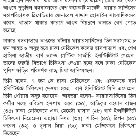
শাহজাহান শিকদার। এর আগে মঙ্গলবার (৪ এপ্রিল) ভোর ৬টা থেকে
আগুনে পুড়ছিল বঙ্গবাজারের বেশ কয়েকটি মার্কেট। ফায়ার সার্ভিসের
মহাপরিচালক ব্রিগেডিয়ার জেনারেল সাদ্দাদ হোসাইন সাংবাদিকদের
বলেন, বাতাস থাকার কারণে আগুন নিয়ন্ত্রণে আনতে বেগ পেতে
হয়েছে।
ঢাকার বঙ্গবাজারে আগুনের ঘটনায় ফায়ারসার্ভিসের তিন সদস্যসহ ৮
জন আহত ও অসুস্থ হয়ে ঢাকা মেডিকেল কলেজ হাসপাতাল এবং শেখ
হাসিনা জাতীয় বার্ন অ্যান্ড প্লাস্টিক সার্জারি ইনস্টিটিউটে গেছেন।
তাদের জরুরি বিভাগে চিকিৎসা দেওয়া হচ্ছে বলে ঢাকা মেডিকেল
পুলিশ ফাঁড়ির পরিদর্শক বাচ্চু মিয়া জানিয়েছেন।
তিনি বলেন, ৭ জন কে ঢাকা মেডিকেলে এবং একজনকে বার্ন
ইনিস্টিউটে চিকিৎসা দেওয়া হচ্ছে। বার্ন ইনিস্টিউটে যিনি এসেছেন,
তিনি ধোঁয়ায় অসুস্থ হয়েছেন। আহতরা হলেন– ফায়ারসার্ভিসের তিন
কর্মীর মধ্যে রবিউল ইসলাম অন্তর (৩০), আতিকুর রহমান রাজন
(৩৫) ঢাকা মেডিকেলে এবং মেহেদী হাসান (২৮) বার্ন ইন্সটিটিউটে
চিকিৎসা নিয়েছেন। এছাড়া নিলয় (৩৫), শাহিন (৪০), রিপন (৪০)
রুবেল (৩২) ও দুলাল মিয়া (৬০) ঢাকা মেডিকেলে চিকিৎসা
নিয়েছেন।