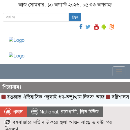
আজ সোমবার, ১০ অগাস্ট ২০২৬, ০৫:৩৩ অপরাহ্ন
খুঁজুন
Togg
navi
শিরোনামঃ
তস্নাত ঐতিহাসিক ‌‘জুলাই গণ-অভ্যুত্থান দিবস’ আজ
বরিশালসহ রেলসেব
প্রচ্ছদ
National
,
রাজধানী
,
লিড নিউজ
বঙ্গবাজারে দাউ দাউ করে জ্বলা আগুন সাড়ে ৬ ঘণ্টা পর
নিয়ন্ত্রণে