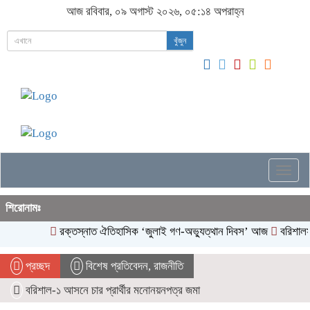
আজ রবিবার, ০৯ অগাস্ট ২০২৬, ০৫:১৪ অপরাহ্ন
খুঁজুন
Togg
navig
শিরোনামঃ
রক্তস্নাত ঐতিহাসিক ‌‘জুলাই গণ-অভ্যুত্থান দিবস’ আজ
বরিশালসহ 
প্রচ্ছদ
বিশেষ প্রতিবেদন
,
রাজনীতি
বরিশাল-১ আসনে চার প্রার্থীর মনোনয়নপত্র জমা