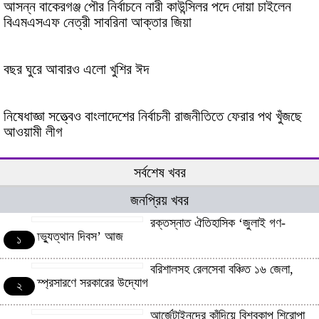
আসন্ন বাকেরগঞ্জ পৌর নির্বাচনে নারী কাউন্সিলর পদে দোয়া চাইলেন
বিএমএসএফ নেত্রী সাবরিনা আক্তার জিয়া
বছর ঘুরে আবারও এলো খুশির ঈদ
নিষেধাজ্ঞা সত্ত্বেও বাংলাদেশের নির্বাচনী রাজনীতিতে ফেরার পথ খুঁজছে
আওয়ামী লীগ
সর্বশেষ খবর
জনপ্রিয় খবর
রক্তস্নাত ঐতিহাসিক ‌‘জুলাই গণ-
অভ্যুত্থান দিবস’ আজ
১
বরিশালসহ রেলসেবা বঞ্চিত ১৬ জেলা,
সম্প্রসারণে সরকারের উদ্যোগ
২
আর্জেন্টাইনদের কাঁদিয়ে বিশ্বকাপ শিরোপা