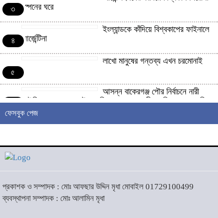
স্পেনের ঘরে
৩
ইংল্যান্ডকে কাঁদিয়ে বিশ্বকাপের ফাইনালে
আর্জেন্টিনা
৪
লাখো মানুষের গন্তব্য এখন চরমোনাই
৫
আসন্ন বাকেরগঞ্জ পৌর নির্বাচনে নারী
কাউন্সিলর পদে দোয়া চাইলেন বিএমএসএফ নেত্রী সাবরিনা আক্তার জিয়া
৬
ফেসবুক পেজ
‘ইসরাইলি সেনাবাহিনী ধ্বংসের
দ্বারপ্রান্তে’ : ইরানের হামলায় এশিয়ায়
৭
১৩ মার্কিন ঘাঁটি ধ্বংস
দৌলতদিয়ায় বাস ডুবি : ২৪ জনের মরদেহ
উদ্ধার, অনেকেই নিখোঁজ
৮
প্রকাশক ও সম্পাদক : মোঃ আফছার উদ্দিন মৃধা মোবাইল 01729100499
ব্যবস্থাপনা সম্পাদক : মোঃ আলামিন মৃধা