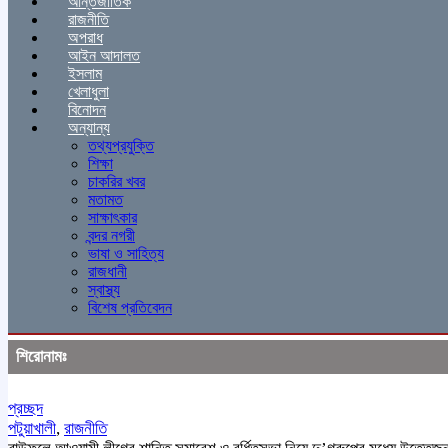
আন্তর্জাতিক
রাজনীতি
অপরাধ
আইন আদালত
ইসলাম
খেলাধুলা
বিনোদন
অন্যান্য
তথ্যপ্রযুক্তি
শিক্ষা
চাকরির খবর
মতামত
সাক্ষাৎকার
বন্দর নগরী
ভাষা ও সাহিত্য
রাজধানী
স্বাস্থ্য
বিশেষ প্রতিবেদন
শিরোনামঃ
প্রচ্ছদ
পটুয়াখালী
,
রাজনীতি