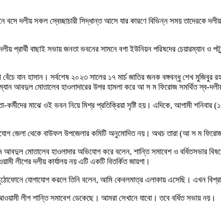
বসে দলীয় সকল স্বেচ্ছাচারী সিদ্ধান্ত আসে যার কারণে বিভিন্ন সময় তাদেরকে দলীয় 
ীয় প্রার্থী বাছাই সভায় জনতা ভবনের সামনে বগা ইউনিয়ন পরিষদের চেয়ারম্যান ও পট
 যান হাসান। সর্বশেষ ২০২৩ সালের ১৭ মার্চ জাতির জনক বঙ্গবন্ধু শেখ মুজিবুর র
্যান আবদুল মোতালেব হাওলাদারের উপর হামলা করে আ স ম ফিরোজ সমর্থিত স্ব-দলীয় 
র্মীদের মাঝে ওই ভবন নিয়ে মিশ্র প্রতিক্রিয়া সৃষ্টি হয়। এদিকে, আগামী শনিবার 
যোগ জেলা থেকে বাউফল উপজেলার কমিটি অনুমোদিত নয়। অথচ তারা (আ স ম ফিরোজ সমর্
ন আবদুল মোতালেব হাওলাদার অভিযোগ করে বলেন, শান্তি সমাবেশ ও বর্ধিতসভার বিষয়
য়ামী লীগের দলীয় কার্যালয় নয় এটি একটি বিতর্কিত জায়গা।
মুঠোফোনে যোগাযোগ করলে তিনি বলেন, আমি কেবলমাত্র এলাকায় এসেছি। এখন বিশ্
ওয়ামী লীগ শান্তি সমাবেশ ডেকেছে। আমরা সেখানে যাবো। তবে বর্ধিত সভায় নয়।