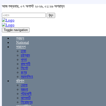
আজ শুক্রবার, ০৭ অগাস্ট ২০২৬, ০১:২৬ অপরাহ্ন
খুঁজুন
Toggle navigation
প্রচ্ছদ
National
সারাদেশ
ঢাকা
চট্টগ্রাম
খুলনা
রাজশাহী
সিলেট
রংপুর
ময়মনসিংহ
বরিশাল
ভোলা
বরগুনা
পটুয়াখালী
ঝালকাঠি
পিরোজপুর