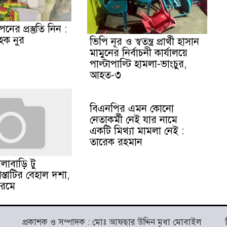
ের প্রস্তুতি নিন :
হক নুর
ভিপি নূর ও স্বতন্ত্র প্রার্থী হাসান
মামুনের নির্বাচনী কার্যালয়ে
পাল্টাপাল্টি হামলা-ভাংচুর,
আহত-৩
বিএনপির এমন কোনো
নেতাকর্মী নেই যার নামে
একটি মিথ্যা মামলা নেই :
তারেক রহমান
াবাড়ি টু
স্তাটির বেহাল দশা,
চরমে
প্রকাশক ও সম্পাদক : মোঃ আফছার উদ্দিন মৃধা মোবাইল