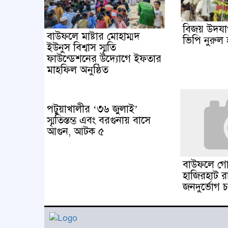
বিজয় উদযাপন
বাউফলে মাষ্টার মোহাম্মদ
ভিপি নুরুল 
ইউনুস বিশ্বাস স্মৃতি
ফাউন্ডেশনের উদ্যােগে ইফতার
মাহফিল অনুষ্ঠিত
পটুয়াখালীর ‘৩৬ জুলাই’
স্মৃতিস্তম্ভ এবং বরগুনায় বাসে
আগুন, আটক ৫
বাউফলে গোল
হাজিরহাট রা
জনদুর্ভোগ 