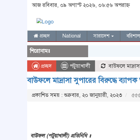
আজ রবিবার, ০৯ অগাস্ট ২০২৬, ০৬:৫৬ অপরাহ্ন
প্রচ্ছদ
National
সারাদেশ
বরিশা
শিরোনামঃ
প্রচ্ছদ
পটুয়াখালী
বাউফলে মাদ্রাস
বাউফলে মাদ্রাসা সুপারের বিরুদ্ধে ব্য
প্রকাশিত সময় : শুক্রবার, ২০ জানুয়ারী, ২০২৩
৫৫৫
বাউফল (পটুয়াখালী) প্রতিনিধি ॥