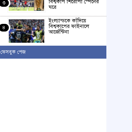
বিশ্বকাপ শিরোপা স্পেনের
৩
ঘরে
ইংল্যান্ডকে কাঁদিয়ে
বিশ্বকাপের ফাইনালে
৪
আর্জেন্টিনা
লাখো মানুষের গন্তব্য এখন
ফেসবুক পেজ
চরমোনাই
৫
আসন্ন বাকেরগঞ্জ পৌর
নির্বাচনে নারী কাউন্সিলর
৬
পদে দোয়া চাইলেন
বিএমএসএফ নেত্রী সাবরিনা
আক্তার জিয়া
‘ইসরাইলি সেনাবাহিনী
ধ্বংসের দ্বারপ্রান্তে’ : ইরানের
৭
হামলায় এশিয়ায় ১৩ মার্কিন
ঘাঁটি ধ্বংস