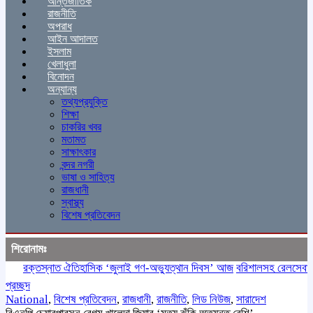
আন্তর্জাতিক
রাজনীতি
অপরাধ
আইন আদালত
ইসলাম
খেলাধুলা
বিনোদন
অন্যান্য
তথ্যপ্রযুক্তি
শিক্ষা
চাকরির খবর
মতামত
সাক্ষাৎকার
বন্দর নগরী
ভাষা ও সাহিত্য
রাজধানী
স্বাস্থ্য
বিশেষ প্রতিবেদন
শিরোনামঃ
রক্তস্নাত ঐতিহাসিক ‌‘জুলাই গণ-অভ্যুত্থান দিবস’ আজ
বরিশালসহ রেলসেবা বঞ্চিত
প্রচ্ছদ
National
,
বিশেষ প্রতিবেদন
,
রাজধানী
,
রাজনীতি
,
লিড নিউজ
,
সারাদেশ