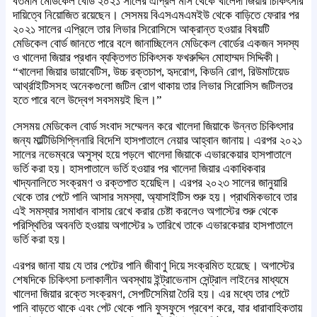
বর্তমান মেডিকেল বোর্ড ২০২১ সালের এপ্রিল মাস থেকে খালেদা জিয়ার চিকিৎসার
দায়িত্বে নিয়োজিত রয়েছেন। সেসময় বিএসএমএমইউ থেকে বাড়িতে ফেরার পর
২০২১ সালের এপ্রিলে তার লিভার সিরোসিসে আক্রান্ত হওয়ার বিষয়টি
মেডিকেল বোর্ড জানতে পারে বলে জানাচ্ছিলেন মেডিকেল বোর্ডের একজন সদস্য
ও খালেদা জিয়ার প্রধান ব্যক্তিগত চিকিৎসক ফখরুদ্দিন মোহাম্মদ সিদ্দিকী।
“খালেদা জিয়ার ডায়াবেটিস, উচ্চ রক্তচাপ, হৃদরোগ, কিডনি রোগ, রিউমাটয়েড
আর্থ্রাইটিসসহ অনেকগুলো জটিল রোগ থাকায় তার লিভার সিরোসিস জটিলতর
হতে পারে বলে উদ্বেগ সবসময়ই ছিল।”
সেসময় মেডিকেল বোর্ড সংবাদ সম্মেলন করে খালেদা জিয়াকে উন্নত চিকিৎসার
জন্য মাল্টিডিসিপ্লিনারি বিদেশি হাসপাতালে নেয়ার আহ্বান জানায়। এরপর ২০২১
সালের নভেম্বরে অসুস্থ হয়ে পড়লে খালেদা জিয়াকে এভারকেয়ার হাসপাতালে
ভর্তি করা হয়। হাসপাতালে ভর্তি হওয়ার পর খালেদা জিয়ার একাধিকবার
খাদ্যনালিতে সংক্রমণ ও রক্তপাত হয়েছিল। এরপর ২০২৩ সালের জানুয়ারি
থেকে তার পেটে পানি আসার সমস্যা, অ্যাসাইটিস শুরু হয়। প্রাথমিকভাবে তার
এই সমস্যার সমাধান বাসায় রেখে করার চেষ্টা করলেও অগাস্টের শুরু থেকে
পরিস্থিতির অবনতি হওয়ায় অগাস্টের ৯ তারিখে তাকে এভারকেয়ার হাসপাতালে
ভর্তি করা হয়।
এরপর জানা যায় যে তার পেটের পানি জীবাণু দিয়ে সংক্রমিত হয়েছে। অগাস্টের
শেষদিকে চিকিৎসা চলাকালীন অবস্থায় ইন্ট্রাভেনাস সেন্ট্রাল লাইনের মাধ্যমে
খালেদা জিয়ার রক্তে সংক্রমণ, সেপটিসেমিয়া তৈরি হয়। এর মধ্যে তার পেটে
পানি বাড়তে থাকে এবং পেট থেকে পানি ফুসফুসে প্রবেশ করে, যার ধারাবাহিকতায়