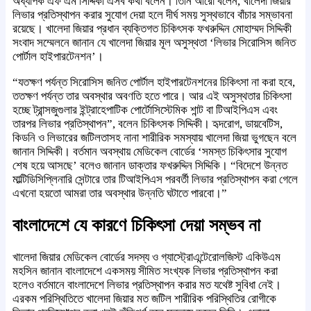
অধ্যাপক এফ এম সিদ্দিকী এসব কথা বলেন। তিনি আরো বলেন, খালেদা জিয়ার
লিভার প্রতিস্থাপন করার সুযোগ দেয়া হলে দীর্ঘ সময় সুস্থভাবে বাঁচার সম্ভাবনা
রয়েছে। খালেদা জিয়ার প্রধান ব্যক্তিগত চিকিৎসক ফখরুদ্দিন মোহাম্মদ সিদ্দিকী
সংবাদ সম্মেলনে জানান যে খালেদা জিয়ার মূল অসুস্থতা ‘লিভার সিরোসিস জনিত
পোর্টাল হাইপারটেনশন’।
“যতক্ষণ পর্যন্ত সিরোসিস জনিত পোর্টাল হাইপারটেনশনের চিকিৎসা না করা হবে,
ততক্ষণ পর্যন্ত তার অবস্থার অবণতি হতে পারে। আর এই অসুস্থতার চিকিৎসা
হচ্ছে ট্রান্সজুগুলার ইন্ট্রাহেপাটিক পোর্টোসিস্টেমিক শান্ট বা টিআইপিএস এবং
তারপর লিভার প্রতিস্থাপন”, বলেন চিকিৎসক সিদ্দিকী। হৃদরোগ, ডায়বেটিস,
কিডনি ও লিভারের জটিলতাসহ নানা শারীরিক সমস্যায় খালেদা জিয়া ভুগছেন বলে
জানান সিদ্দিকী। বর্তমান অবস্থায় মেডিকেল বোর্ডের ‘সমস্ত চিকিৎসার সুযোগ
শেষ হয়ে আসছে’ বলেও জানান ডাক্তার ফখরুদ্দিন সিদ্দিকি। “বিদেশে উন্নত
মাল্টিডিসিপ্লিনারি সেন্টারে তার টিআইপিএস পরবর্তী লিভার প্রতিস্থাপন করা গেলে
এখনো হয়তো আমরা তার অবস্থার উন্নতি ঘটাতে পারবো।”
বাংলাদেশে যে কারণে চিকিৎসা দেয়া সম্ভব না
খালেদা জিয়ার মেডিকেল বোর্ডের সদস্য ও গ্যাস্ট্রোএন্টেরোলজিস্ট একিউএম
মহসিন জানান বাংলাদেশে একসময় সীমিত সংখ্যক লিভার প্রতিস্থাপন করা
হলেও বর্তমানে বাংলাদেশে লিভার প্রতিস্থাপন করার মত যথেষ্ট সুবিধা নেই।
এরকম পরিস্থিতিতে খালেদা জিয়ার মত জটিল শারীরিক পরিস্থিতির রোগীকে