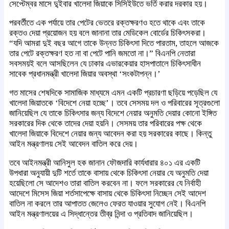
সেপ্টেম্বর মাসে দু্ইবার খালেদা জিয়াকে সিসিইউতে ভর্তি করার দরকার হয়।
পরবর্তীতে এক পর্যায়ে তার পেটের ভেতরে রক্তক্ষরণও হতে থাকে এবং তাকে
রক্তও দেয়া প্রয়োজন হয় বলে জানানা তার মেডিকেল বোর্ডের চিকিৎসকরা।
“যদি আমরা দুই বছর আগে তাকে উন্নত চিকিৎসা দিতে পারতাম, তাহলে আজকে
তার পেটে রক্তক্ষরণ হত না বা পেটে পানি জমতো না।” বিএনপি নেতারা
সবসময়ই বলে আসছিলেন যে ঢাকার এভারকেয়ার হাসপাতালে চিকিৎসাধীন
সাবেক প্রধানমন্ত্রী খালেদা জিয়ার অবস্থা ‘সংকটাপন্ন।’
গত মাসের শেষদিকে সামাজিক মাধ্যমে এমন একটি প্রচারণা ছড়িয়ে পড়েছিল যে
খালেদা জিয়াতকে ‘বিদেশে নেয়া হচ্ছে’। তবে সেসময় দল ও পরিবারের সূত্রগুলো
জানিয়েছিল যে তাকে চিকিৎসার জন্য বিদেশে নেয়ার অনুমতি দেয়ার কোনো ইঙ্গিত
সরকারের দিক থেকে তাদের দেয়া হয়নি। সেসময় তার পরিবারের পক্ষ থেকে
খালেদা জিয়াকে বিদেশে নেয়ার জন্য আবেদন করা হয় সরকারের কাছে। কিন্তু
আইন মন্ত্রণালয় সেই আবেদন বাতিল করে দেয়।
তবে আইনমন্ত্রী আনিসুল হক জানান ফৌজদারি কার্যধারার ৪০১ এর একটি
উপধারা অনুযায়ী দুটি শর্তে তাকে বাসায় থেকে চিকিৎসা নেয়ার যে অনুমতি দেয়া
হয়েছিলো সে আদেশও তারা বাতিল করবেন না। ফলে সরকারের যে নির্বাহী
আদেশে মিসেস জিয়া শর্তসাপেক্ষে বাসায় থেকে চিকিৎসা নিচ্ছেন সেই আদেশ
বাতিল না করলে তার আপাতত জেলেও ফেরত যাওয়ার সুযোগ নেই। বিএনপি
আইন মন্ত্রণালয়ের এ সিদ্ধান্তের তীব্র নিন্দা ও প্রতিবাদ জানিয়েছিল।