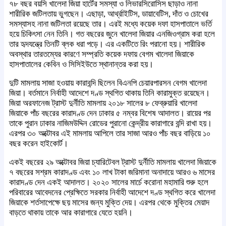
৭৮ বছর বয়সি খালেদা জিয়া হার্টের সমস্যা ও লিভারসিরোসিস ছাড়াও নানা
শারীরিক জটিলতায় ভুগছেন। এছাড়া, আর্থ্রাইটিস, ডায়াবেটিস, দাঁত ও চোখের
সমস্যাসহ নানা জটিলতা রয়েছে তার। এরই মধ্যে কয়েক দফা হাসপাতালে ভর্তি
হয়ে চিকিৎসা নেন তিনি। গত বছরের জুনে খালেদা জিয়ার এনজিওগ্রাম করা হলে
তার হৃদযন্ত্রে তিনটি ব্লক ধরা পড়ে। এর একটিতে রিং পরানো হয়। শারীরিক
অবস্থার তারতম্যের কারণে সম্প্রতি কয়েক দফায় বেগম খালেদা জিয়াকে
হাসপাতালের কেবিন ও সিসিইউতে স্থানান্তর করা হয়।
দুটি মামলায় সাজা হওয়ায় কারাবন্দি ছিলেন বিএনপি চেয়ারপারসন বেগম খালেদা
জিয়া। বর্তমানে নির্বাহী আদেশে দণ্ড স্থগিত থাকায় তিনি কারামুক্ত রয়েছেন।
জিয়া অরফানেজ ট্রাস্ট দুর্নীতি মামলায় ২০১৮ সালের ৮ ফেব্রুয়ারি খালেদা
জিয়াকে পাঁচ বছরের কারাদণ্ড দেন ঢাকার ৫ নম্বর বিশেষ আদালত। রায়ের পর
তাকে পুরান ঢাকার নাজিমউদ্দিন রোডের পুরানো কেন্দ্রীয় কারাগারে বন্দি রাখা হয়।
এরপর ৩০ অক্টোবর এই মামলায় আপিলে তার সাজা আরও পাঁচ বছর বাড়িয়ে ১০
বছর করেন হাইকোর্ট।
একই বছরের ২৯ অক্টোবর জিয়া চ্যারিটেবল ট্রাস্ট দুর্নীতি মামলায় খালেদা জিয়াকে
৭ বছরের সশ্রম কারাদণ্ড এবং ১০ লাখ টাকা জরিমানা অনাদায়ে আরও ৬ মাসের
কারাদণ্ড দেন একই আদালত। ২০২০ সালের মার্চে করোনা মহামারি শুরু হলে
পরিবারের আবেদনের প্রেক্ষিতে সরকার নির্বাহী আদেশে দণ্ড স্থগিত করে খালেদা
জিয়াকে শর্তসাপেক্ষে ছয় মাসের জন্য মুক্তি দেয়। এরপর থেকে মুক্তির মেয়াদ
বাড়তে থাকায় তাকে আর কারাগারে যেতে হয়নি।