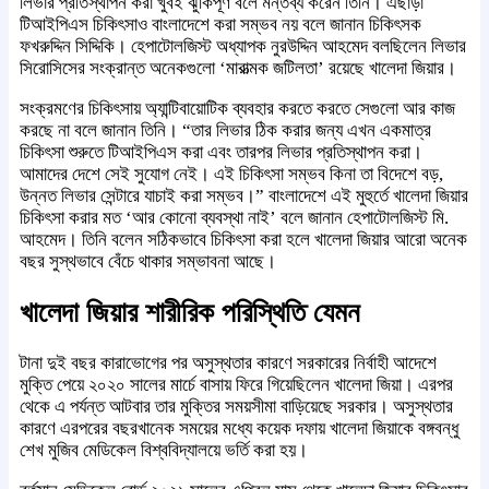
লিভার প্রতিস্থাপন করা খুবই ঝুঁকিপূর্ণ বলে মন্তব্য করেন তিনি। এছাড়া
টিআইপিএস চিকিৎসাও বাংলাদেশে করা সম্ভব নয় বলে জানান চিকিৎসক
ফখরুদ্দিন সিদ্দিকি। হেপাটোলজিস্ট অধ্যাপক নুরউদ্দিন আহমেদ বলছিলেন লিভার
সিরোসিসের সংক্রান্ত অনেকগুলো ‘মারাত্মক জটিলতা’ রয়েছে খালেদা জিয়ার।
সংক্রমণের চিকিৎসায় অ্যান্টিবায়োটিক ব্যবহার করতে করতে সেগুলো আর কাজ
করছে না বলে জানান তিনি। “তার লিভার ঠিক করার জন্য এখন একমাত্র
চিকিৎসা শুরুতে টিআইপিএস করা এবং তারপর লিভার প্রতিস্থাপন করা।
আমাদের দেশে সেই সুযোগ নেই। এই চিকিৎসা সম্ভব কিনা তা বিদেশে বড়,
উন্নত লিভার সেন্টারে যাচাই করা সম্ভব।” বাংলাদেশে এই মুহুর্তে খালেদা জিয়ার
চিকিৎসা করার মত ‘আর কোনো ব্যবস্থা নাই’ বলে জানান হেপাটোলজিস্ট মি.
আহমেদ। তিনি বলেন সঠিকভাবে চিকিৎসা করা হলে খালেদা জিয়ার আরো অনেক
বছর সুস্থভাবে বেঁচে থাকার সম্ভাবনা আছে।
খালেদা জিয়ার শারীরিক পরিস্থিতি যেমন
টানা দুই বছর কারাভোগের পর অসুস্থতার কারণে সরকারের নির্বাহী আদেশে
মুক্তি পেয়ে ২০২০ সালের মার্চে বাসায় ফিরে গিয়েছিলেন খালেদা জিয়া। এরপর
থেকে এ পর্যন্ত আটবার তার মুক্তির সময়সীমা বাড়িয়েছে সরকার। অসুস্থতার
কারণে এরপরের বছরখানেক সময়ের মধ্যে কয়েক দফায় খালেদা জিয়াকে বঙ্গবন্ধু
শেখ মুজিব মেডিকেল বিশ্ববিদ্যালয়ে ভর্তি করা হয়।