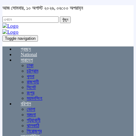
আজ সোমবার, ১০ অগাস্ট ২০২৬, ০৬:০০ অপরাহ্ন
খুঁজুন
Toggle navigation
প্রচ্ছদ
National
সারাদেশ
ঢাকা
চট্টগ্রাম
খুলনা
রাজশাহী
সিলেট
রংপুর
ময়মনসিংহ
বরিশাল
ভোলা
বরগুনা
পটুয়াখালী
ঝালকাঠি
পিরোজপুর