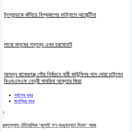
ইংল্যান্ডকে কাঁদিয়ে বিশ্বকাপের ফাইনালে আর্জেন্টিনা
লাখো মানুষের গন্তব্য এখন চরমোনাই
আসন্ন বাকেরগঞ্জ পৌর নির্বাচনে নারী কাউন্সিলর পদে দোয়া চাইলেন
বিএমএসএফ নেত্রী সাবরিনা আক্তার জিয়া
সর্বশেষ খবর
জনপ্রিয় খবর
১
রক্তস্নাত ঐতিহাসিক ‌‘জুলাই গণ-অভ্যুত্থান দিবস’ আজ