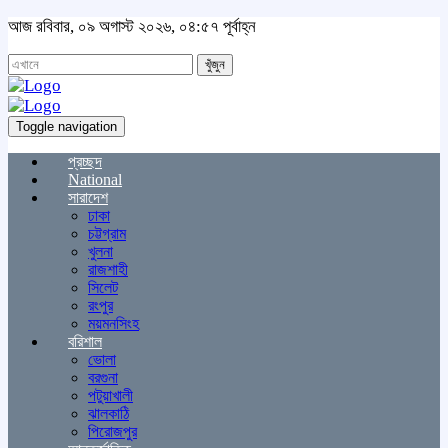
আজ রবিবার, ০৯ অগাস্ট ২০২৬, ০৪:৫৭ পূর্বাহ্ন
খুঁজুন
Toggle navigation
প্রচ্ছদ
National
সারাদেশ
ঢাকা
চট্টগ্রাম
খুলনা
রাজশাহী
সিলেট
রংপুর
ময়মনসিংহ
বরিশাল
ভোলা
বরগুনা
পটুয়াখালী
ঝালকাঠি
পিরোজপুর