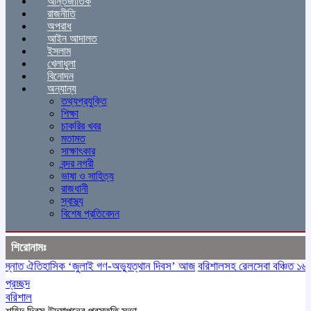
আন্তর্জাতিক
রাজনীতি
অপরাধ
আইন আদালত
ইসলাম
খেলাধুলা
বিনোদন
অন্যান্য
তথ্যপ্রযুক্তি
শিক্ষা
চাকরির খবর
মতামত
সাক্ষাৎকার
বন্দর নগরী
ভাষা ও সাহিত্য
রাজধানী
স্বাস্থ্য
বিশেষ প্রতিবেদন
শিরোনামঃ
নাত ঐতিহাসিক ‌‘জুলাই গণ-অভ্যুত্থান দিবস’ আজ
বরিশালসহ রেলসেবা বঞ্চিত ১৬ জেল
প্রচ্ছদ
বরিশাল