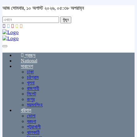
আজ সোমবার, ১০ অগাস্ট ২০২৬, ০৫:৩৮ অপরাহ্ন
খুঁজুন
Toggle
navigation
প্রচ্ছদ
National
সারাদেশ
ঢাকা
চট্টগ্রাম
খুলনা
রাজশাহী
সিলেট
রংপুর
ময়মনসিংহ
বরিশাল
ভোলা
বরগুনা
পটুয়াখালী
ঝালকাঠি