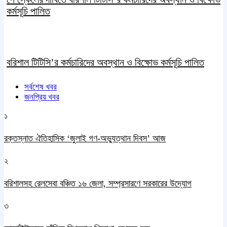
কর্মসূচি পালিত
বরিশাল টিটিসি’র কর্মচারিদের অবস্থান ও বিক্ষোভ কর্মসূচি পালিত
সর্বশেষ খবর
জনপ্রিয় খবর
১
রক্তস্নাত ঐতিহাসিক ‌‘জুলাই গণ-অভ্যুত্থান দিবস’ আজ
২
বরিশালসহ রেলসেবা বঞ্চিত ১৬ জেলা, সম্প্রসারণে সরকারের উদ্যোগ
৩