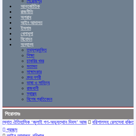
পিরোজপুর
আন্তর্জাতিক
রাজনীতি
অপরাধ
আইন আদালত
ইসলাম
খেলাধুলা
বিনোদন
অন্যান্য
তথ্যপ্রযুক্তি
শিক্ষা
চাকরির খবর
মতামত
সাক্ষাৎকার
বন্দর নগরী
ভাষা ও সাহিত্য
রাজধানী
স্বাস্থ্য
বিশেষ প্রতিবেদন
শিরোনামঃ
্নাত ঐতিহাসিক ‌‘জুলাই গণ-অভ্যুত্থান দিবস’ আজ
বরিশালসহ রেলসেবা বঞ্চিত ১৬ 
প্রচ্ছদ
আইন আদালত
,
বরিশাল