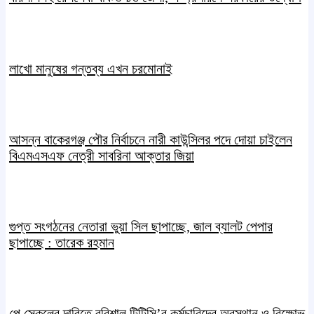
লাখো মানুষের গন্তব্য এখন চরমোনাই
আসন্ন বাকেরগঞ্জ পৌর নির্বাচনে নারী কাউন্সিলর পদে দোয়া চাইলেন
বিএমএসএফ নেত্রী সাবরিনা আক্তার জিয়া
গুপ্ত সংগঠনের নেতারা ভুয়া সিল ছাপাচ্ছে, জাল ব্যালট পেপার
ছাপাচ্ছে : তারেক রহমান
পে স্কেলের দাবিতে বরিশাল টিটিসি’র কর্মচারিদের অবস্থান ও বিক্ষোভ