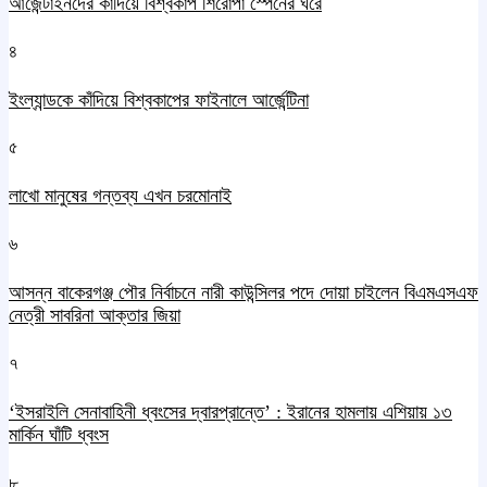
আর্জেন্টাইনদের কাঁদিয়ে বিশ্বকাপ শিরোপা স্পেনের ঘরে
৪
ইংল্যান্ডকে কাঁদিয়ে বিশ্বকাপের ফাইনালে আর্জেন্টিনা
৫
লাখো মানুষের গন্তব্য এখন চরমোনাই
৬
আসন্ন বাকেরগঞ্জ পৌর নির্বাচনে নারী কাউন্সিলর পদে দোয়া চাইলেন বিএমএসএফ
নেত্রী সাবরিনা আক্তার জিয়া
৭
‘ইসরাইলি সেনাবাহিনী ধ্বংসের দ্বারপ্রান্তে’ : ইরানের হামলায় এশিয়ায় ১৩
মার্কিন ঘাঁটি ধ্বংস
৮