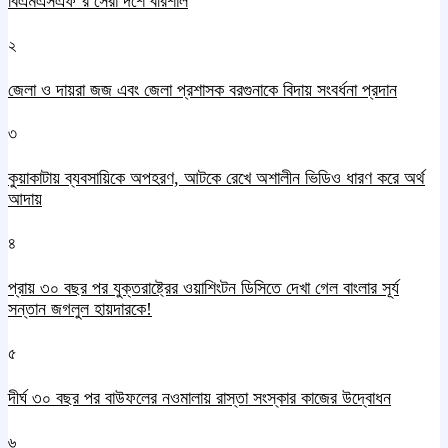
বিএমএসএফ’র সেরা দশে বরিশাল
২
জেলা ও দায়রা জজ এবং জেলা প্রশাসক বরগুনাকে বিদায় সংবর্ধনা প্রদান
৩
কুয়াকাটায় ব্যবসায়িকে অপহরণ, আটকে রেখে অশালীন ভিডিও ধারণ করে অর্থ
আদায়
৪
প্রায় ৩০ বছর পর যুক্তরাষ্ট্রের ওয়াশিংটন ডিসিতে দেখা গেল বাংলার সূর্য
সন্তান জগলুল হায়দারকে!
৫
দীর্ঘ ৩০ বছর পর বাউফলের নওমালায় রাস্তা সংস্কার কাজের উদ্বোধন
৬