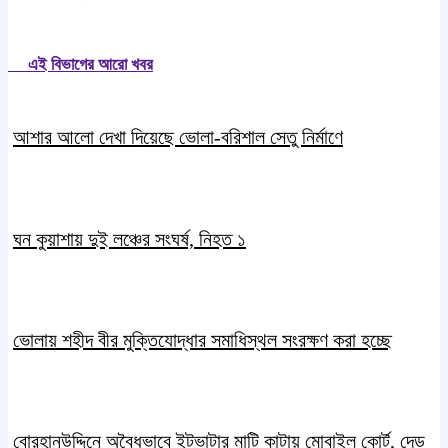
এই বিভাগের আরো খবর
আশার আলো দেখা দিয়েছে ভোলা-বরিশাল সেতু নির্মাণে
ঘন কুয়াশায় দুই লঞ্চের সংঘর্ষ, নিহত ১
ভোলায় শহীদ বীর মুক্তিযোদ্ধার সমাধিস্থল সংরক্ষণ করা হচ্ছে
বোরহানউদ্দিনে অবৈধভাবে ইটভাটার মাটি কাটায় মোবাইল কোর্ট, দেড়