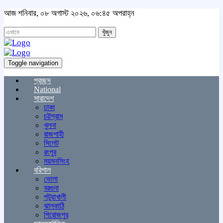
আজ শনিবার, ০৮ অগাস্ট ২০২৬, ০৬:৪৫ অপরাহ্ন
খুঁজুন
Toggle navigation
প্রচ্ছদ
National
সারাদেশ
ঢাকা
চট্টগ্রাম
খুলনা
রাজশাহী
সিলেট
রংপুর
ময়মনসিংহ
বরিশাল
ভোলা
বরগুনা
পটুয়াখালী
ঝালকাঠি
পিরোজপুর