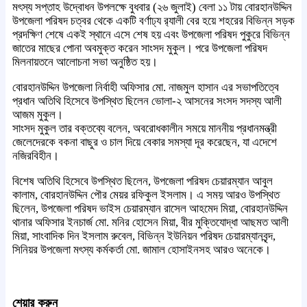
মৎস্য সপ্তাহ উদ্বোধন উপলক্ষে বুধবার (২৬ জুলাই) বেলা ১১ টায় বোরহানউদ্দিন
উপজেলা পরিষদ চত্বর থেকে একটি বর্ণাঢ্য র‌্যালী বের হয়ে শহরের বিভিন্ন সড়ক
প্রদক্ষিণ শেষে একই স্থানে এসে শেষ হয় এবং উপজেলা পরিষদ পুকুরে বিভিন্ন
জাতের মাছের পোনা অবমুক্ত করেন সাংসদ মুকুল। পরে উপজেলা পরিষদ
মিলনায়তনে আলোচনা সভা অনুষ্ঠিত হয়।
বোরহানউদ্দিন উপজেলা নির্বাহী অফিসার মো. নাজমুল হাসান এর সভাপতিত্বে
প্রধান অতিথি হিসেবে উপস্থিত ছিলেন ভোলা-২ আসনের সংসদ সদস্য আলী
আজম মুকুল।
সাংসদ মুকুল তার বক্তব্যে বলেন, অবরোধকালীন সময়ে মাননীয় প্রধানমন্ত্রী
জেলেদেরকে বকনা বাছুর ও চাল দিয়ে বেকার সমস্যা দূর করেছেন, যা এদেশে
নজিরবিহীন।
বিশেষ অতিথি হিসেবে উপস্থিত ছিলেন, উপজেলা পরিষদ চেয়ারম্যান আবুল
কালাম, বোরহানউদ্দিন পৌর মেয়র রফিকুল ইসলাম। এ সময় আরও উপস্থিত
ছিলেন, উপজেলা পরিষদ ভাইস চেয়ারম্যান রাসেল আহমেদ মিয়া, বোরহানউদ্দিন
থানার অফিসার ইনচার্জ মো. মনির হোসেন মিয়া, বীর মুক্তিযোদ্ধা আছমত আলী
মিয়া, সাংবাদিক দিন ইসলাম রুবেল, বিভিন্ন ইউনিয়ন পরিষদ চেয়ারম্যানবৃন্দ,
সিনিয়র উপজেলা মৎস্য কর্মকর্তা মো. জামাল হোসাইনসহ আরও অনেকে।
শেয়ার করুন