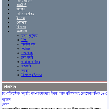
আন্তর্জাতিক
রাজনীতি
অপরাধ
আইন আদালত
ইসলাম
খেলাধুলা
বিনোদন
অন্যান্য
তথ্যপ্রযুক্তি
শিক্ষা
চাকরির খবর
মতামত
সাক্ষাৎকার
বন্দর নগরী
ভাষা ও সাহিত্য
রাজধানী
স্বাস্থ্য
বিশেষ প্রতিবেদন
শিরোনামঃ
ত ঐতিহাসিক ‌‘জুলাই গণ-অভ্যুত্থান দিবস’ আজ
বরিশালসহ রেলসেবা বঞ্চিত ১৬ জেলা, 
প্রচ্ছদ
ভোলা