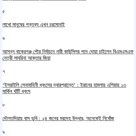
৫
লাখো মানুষের গন্তব্য এখন চরমোনাই
৬
আসন্ন বাকেরগঞ্জ পৌর নির্বাচনে নারী কাউন্সিলর পদে দোয়া চাইলেন বিএমএসএফ
নেত্রী সাবরিনা আক্তার জিয়া
৭
‘ইসরাইলি সেনাবাহিনী ধ্বংসের দ্বারপ্রান্তে’ : ইরানের হামলায় এশিয়ায় ১৩
মার্কিন ঘাঁটি ধ্বংস
৮
দৌলতদিয়ায় বাস ডুবি : ২৪ জনের মরদেহ উদ্ধার, অনেকেই নিখোঁজ
৯