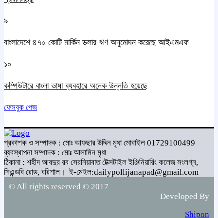
৯
বাংলাদেশে ৪৭০ কোটি মার্কিন ডলার ঋণ অনুমোদন করেছে আইএমএফ
১০
কম্পিউটারে বাংলা ভাষা ব্যবহারে অনেক উন্নতি হয়েছে
ফেসবুক পেজ
প্রকাশক ও সম্পাদক : মোঃ আফছার উদ্দিন মৃধা মোবাইল 01729100499
ব্যবস্থাপনা সম্পাদক : মোঃ আলামিন মৃধা
ঠিকানা : শহীদ আবদুর রব সেরনিয়াবাত টেক্সটাইল ইঞ্জিনিয়ারিং কলেজ সংলগ্ন,
সিএন্ডবি রোড, বরিশাল।
ই-মেইল:dailypollijanapad@gmail.com
© All rights reserved © 2017
Developed By
Shipon