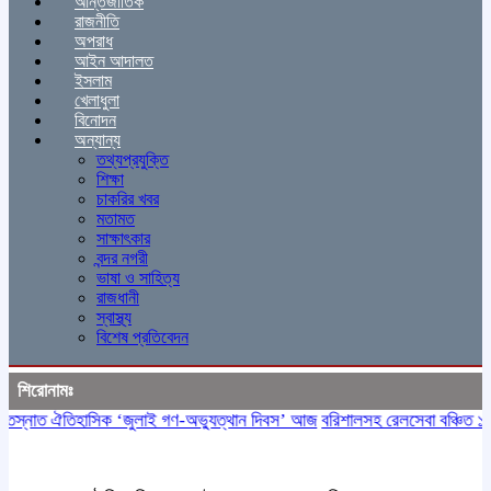
আন্তর্জাতিক
রাজনীতি
অপরাধ
আইন আদালত
ইসলাম
খেলাধুলা
বিনোদন
অন্যান্য
তথ্যপ্রযুক্তি
শিক্ষা
চাকরির খবর
মতামত
সাক্ষাৎকার
বন্দর নগরী
ভাষা ও সাহিত্য
রাজধানী
স্বাস্থ্য
বিশেষ প্রতিবেদন
শিরোনামঃ
স্নাত ঐতিহাসিক ‌‘জুলাই গণ-অভ্যুত্থান দিবস’ আজ
বরিশালসহ রেলসেবা বঞ্চিত ১৬ জ