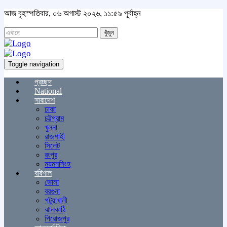
আজ বৃহস্পতিবার, ০৬ অগাস্ট ২০২৬, ১১:৫৯ পূর্বাহ্ন
খুঁজুন
Toggle navigation
প্রচ্ছদ
National
সারাদেশ
ঢাকা
চট্টগ্রাম
খুলনা
রাজশাহী
সিলেট
রংপুর
ময়মনসিংহ
বরিশাল
ভোলা
বরগুনা
পটুয়াখালী
ঝালকাঠি
পিরোজপুর