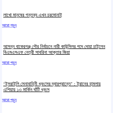
লাখো মানুষের গন্তব্য এখন চরমোনাই
আরো পড়ুন
আসন্ন বাকেরগঞ্জ পৌর নির্বাচনে নারী কাউন্সিলর পদে দোয়া চাইলেন
বিএমএসএফ নেত্রী সাবরিনা আক্তার জিয়া
আরো পড়ুন
‘ইসরাইলি সেনাবাহিনী ধ্বংসের দ্বারপ্রান্তে’ : ইরানের হামলায়
এশিয়ায় ১৩ মার্কিন ঘাঁটি ধ্বংস
আরো পড়ুন