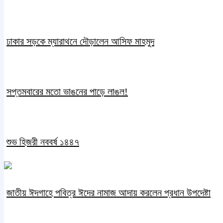
ঢাকার সড়কে ম্যারাথনে দৌড়ালেন আসিফ মাহমুদ
সপ্তমবারের মতো ভাঙনের পাড়ে লাঙল!
শুভ হিজরী নববর্ষ ১৪৪৭
জাতীয় ঈদগাহে পবিত্র ঈদের নামাজ আদায় করলেন প্রধান উপদেষ্টা