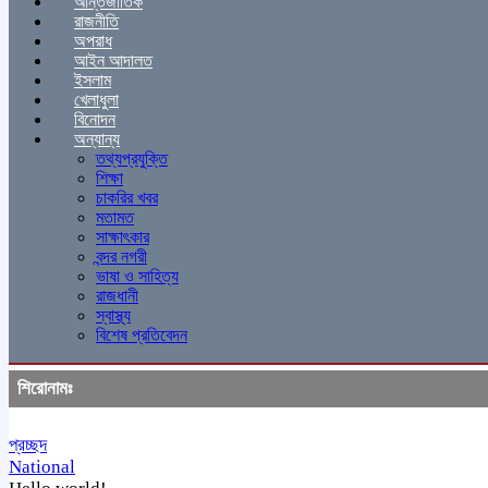
আন্তর্জাতিক
রাজনীতি
অপরাধ
আইন আদালত
ইসলাম
খেলাধুলা
বিনোদন
অন্যান্য
তথ্যপ্রযুক্তি
শিক্ষা
চাকরির খবর
মতামত
সাক্ষাৎকার
বন্দর নগরী
ভাষা ও সাহিত্য
রাজধানী
স্বাস্থ্য
বিশেষ প্রতিবেদন
শিরোনামঃ
প্রচ্ছদ
National