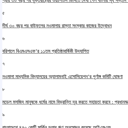
প্রায় ৩০ বছর পর যুক্তরাষ্ট্রের ওয়াশিংটন ডিসিতে দেখা গেল বাংলার সূর্য সন্তা
৫
দীর্ঘ ৩০ বছর পর বাউফলের নওমালায় রাস্তা সংস্কার কাজের উদ্বোধন
৬
বরিশালে বিএমএসএফ’র ১১তম প্রতিষ্ঠাবার্ষিকী উদযাপিত
৭
নওমালা মাধ্যমিক বিদ্যালয়ের অ্যালামনাই এসোসিয়েশন’র পূর্ণাঙ্গ কমিটি ঘোষণা
৮
মডেল মসজিদ মানুষকে ধর্মের নামে বিভ্রান্তি দূর করতে সহায়তা করবে : প্রধানমন্ত
৯
বাংলাদেশে ৪৭০ কোটি মার্কিন ডলার ঋণ অনুমোদন করেছে আইএমএফ