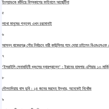
ইংল্যান্ডকে কাঁদিয়ে বিশ্বকাপের ফাইনালে আর্জেন্টিনা
৫
লাখো মানুষের গন্তব্য এখন চরমোনাই
৬
আসন্ন বাকেরগঞ্জ পৌর নির্বাচনে নারী কাউন্সিলর পদে দোয়া চাইলেন বিএমএসএফ 
৭
‘ইসরাইলি সেনাবাহিনী ধ্বংসের দ্বারপ্রান্তে’ : ইরানের হামলায় এশিয়ায় ১৩ মার্কিন
৮
দৌলতদিয়ায় বাস ডুবি : ২৪ জনের মরদেহ উদ্ধার, অনেকেই নিখোঁজ
৯