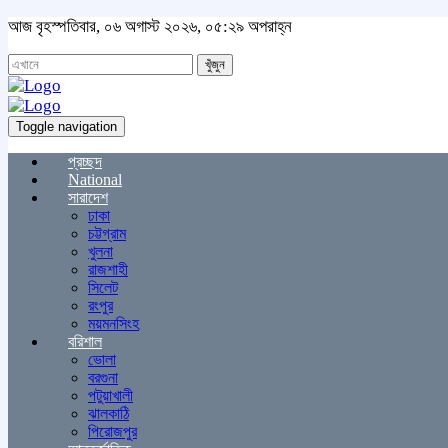
আজ বৃহস্পতিবার, ০৬ অগাস্ট ২০২৬, ০৫:২৯ অপরাহ্ন
খুঁজুন
Toggle navigation
প্রচ্ছদ
National
সারাদেশ
ঢাকা
চট্টগ্রাম
খুলনা
রাজশাহী
সিলেট
রংপুর
ময়মনসিংহ
বরিশাল
ভোলা
বরগুনা
পটুয়াখালী
ঝালকাঠি
পিরোজপুর