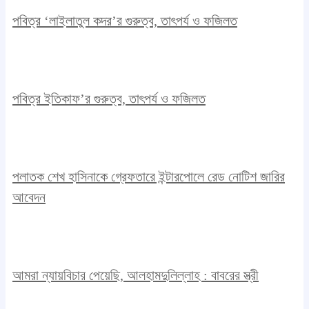
পবিত্র ‘লাইলাতুল কদর’র গুরুত্ব, তাৎপর্য ও ফজিলত
পবিত্র ইতিকাফ’র গুরুত্ব, তাৎপর্য ও ফজিলত
পলাতক শেখ হাসিনাকে গ্রেফতারে ইন্টারপোলে রেড নোটিশ জারির
আবেদন
আমরা ন্যায়বিচার পেয়েছি, আলহামদুলিল্লাহ : বাবরের স্ত্রী