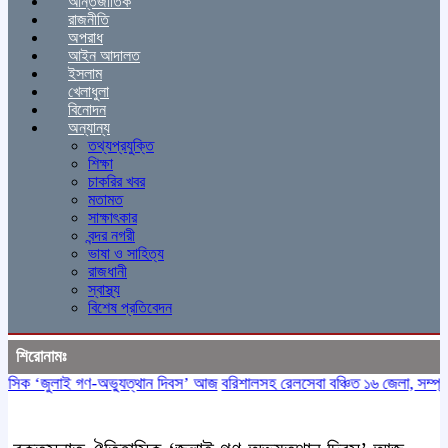
আন্তর্জাতিক
রাজনীতি
অপরাধ
আইন আদালত
ইসলাম
খেলাধুলা
বিনোদন
অন্যান্য
তথ্যপ্রযুক্তি
শিক্ষা
চাকরির খবর
মতামত
সাক্ষাৎকার
বন্দর নগরী
ভাষা ও সাহিত্য
রাজধানী
স্বাস্থ্য
বিশেষ প্রতিবেদন
শিরোনামঃ
াই গণ-অভ্যুত্থান দিবস’ আজ
বরিশালসহ রেলসেবা বঞ্চিত ১৬ জেলা, সম্প্রসারণে সরক