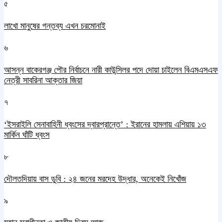
৫
লাখো মানুষের গন্তব্য এখন চরমোনাই
৬
আসন্ন বাকেরগঞ্জ পৌর নির্বাচনে নারী কাউন্সিলর পদে দোয়া চাইলেন বিএমএসএফ
নেত্রী সাবরিনা আক্তার জিয়া
৭
‘ইসরাইলি সেনাবাহিনী ধ্বংসের দ্বারপ্রান্তে’ : ইরানের হামলায় এশিয়ায় ১৩
মার্কিন ঘাঁটি ধ্বংস
৮
দৌলতদিয়ায় বাস ডুবি : ২৪ জনের মরদেহ উদ্ধার, অনেকেই নিখোঁজ
৯