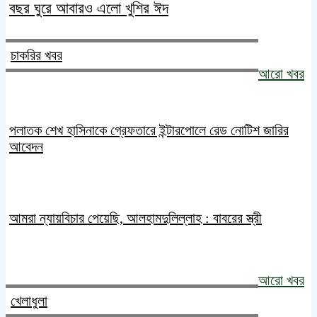
বছর ঘুরে আবারও এলো খুশির ঈদ
চাকরির খবর
আরো খবর
পলাতক শেখ হাসিনাকে গ্রেফতারে ইন্টারপোলে রেড নোটিশ জারির
আবেদন
আমরা ন্যায়বিচার পেয়েছি, আলহামদুলিল্লাহ : বাবরের স্ত্রী
আরো খবর
খেলাধুলা