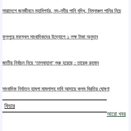
সারাদেশে জনজীবনে মহাবিপর্যয়, নদ-নদীর পানি বৃদ্ধি, নিম্নাঞ্চল পানির নিচে
ফুলপুরে মফস্বল সাংবাদিকদের উদ্যোগে ১ লক্ষ টাকা অনুদান
জাতীয় নির্বাচন নিয়ে ‘তালবাহানা’ শুরু হয়েছে : তারেক রহমান
সাংবাদিক নির্যাতন হামলা মামলাসহ দাবি আদায়ে কলম বিরতির ঘোষণা
ফিচার
আরো খবর