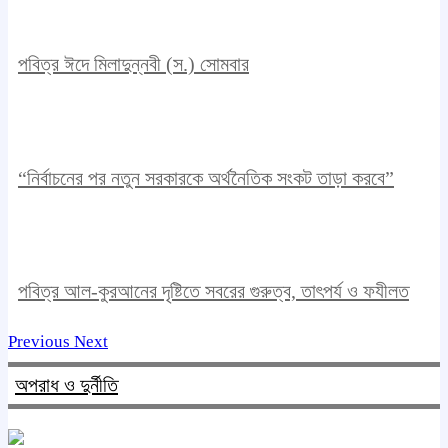
পবিত্র ঈদে মিলাদুন্নবী (স.) সোমবার
“নির্বাচনের পর নতুন সরকারকে অর্থনৈতিক সংকট তাড়া করবে”
পবিত্র আল-কুরআনের দৃষ্টিতে সবরের গুরুত্ব, তাৎপর্য ও ফযীলত
Previous
Next
অপরাধ ও দুর্নীতি