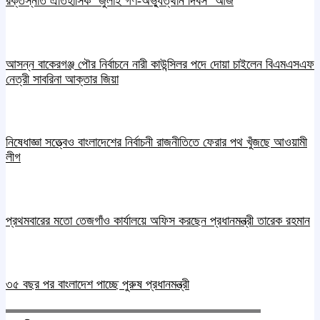
রক্তস্নাত ঐতিহাসিক ‌‘জুলাই গণ-অভ্যুত্থান দিবস’ আজ
আসন্ন বাকেরগঞ্জ পৌর নির্বাচনে নারী কাউন্সিলর পদে দোয়া চাইলেন বিএমএসএফ
নেত্রী সাবরিনা আক্তার জিয়া
নিষেধাজ্ঞা সত্ত্বেও বাংলাদেশের নির্বাচনী রাজনীতিতে ফেরার পথ খুঁজছে আওয়ামী
লীগ
প্রথমবারের মতো তেজগাঁও কার্যালয়ে অফিস করছেন প্রধানমন্ত্রী তারেক রহমান
৩৫ বছর পর বাংলাদেশ পাচ্ছে পুরুষ প্রধানমন্ত্রী