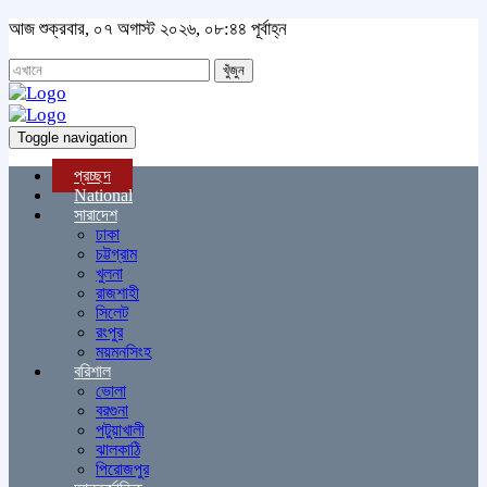
আজ শুক্রবার, ০৭ অগাস্ট ২০২৬, ০৮:৪৪ পূর্বাহ্ন
খুঁজুন
Toggle navigation
প্রচ্ছদ
National
সারাদেশ
ঢাকা
চট্টগ্রাম
খুলনা
রাজশাহী
সিলেট
রংপুর
ময়মনসিংহ
বরিশাল
ভোলা
বরগুনা
পটুয়াখালী
ঝালকাঠি
পিরোজপুর