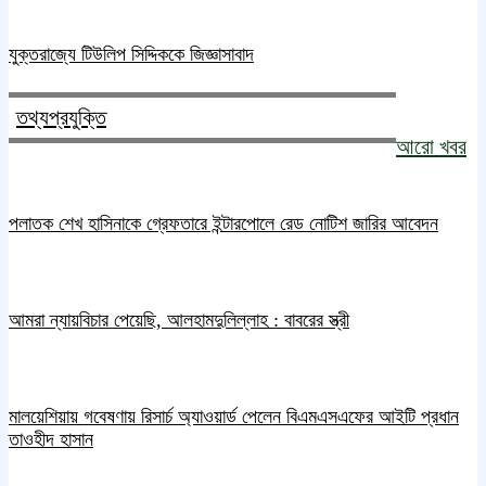
যুক্তরাজ্যে টিউলিপ সিদ্দিককে জিজ্ঞাসাবাদ
তথ্যপ্রযুক্তি
আরো খবর
পলাতক শেখ হাসিনাকে গ্রেফতারে ইন্টারপোলে রেড নোটিশ জারির আবেদন
আমরা ন্যায়বিচার পেয়েছি, আলহামদুলিল্লাহ : বাবরের স্ত্রী
মালয়েশিয়ায় গবেষণায় রিসার্চ অ্যাওয়ার্ড পেলেন বিএমএসএফের আইটি প্রধান
তাওহীদ হাসান