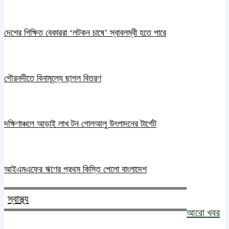
দেশের শিক্ষিত বেকাররা ‘লটকন চাষে’ স্বাবলম্বী হতে পারে
গৌরনদীতে বিনামূল্যে ছাগল বিতরণ
দক্ষিণাঞ্চলে আড়াই লাখ টন গোলআলু উৎপাদনের টার্গেট
আইএমএফের ঋণের প্রথম কিস্তি পেলো বাংলাদেশ
স্বাস্থ্য
আরো খবর