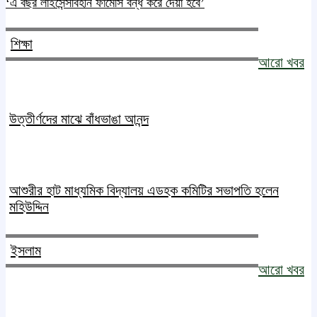
‘এ বছর লাইসেন্সবিহীন ফার্মেসি বন্ধ করে দেয়া হবে’
শিক্ষা
আরো খবর
উত্তীর্ণদের মাঝে বাঁধভাঙা আনন্দ
আশুরীর হাট মাধ্যমিক বিদ্যালয় এডহক কমিটির সভাপতি হলেন
মহিউদ্দিন
ইসলাম
আরো খবর