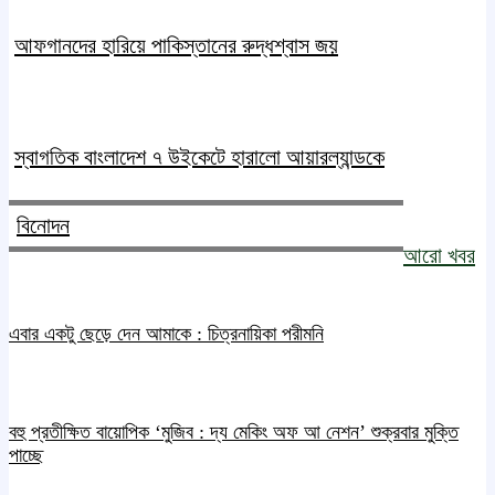
আফগানদের হারিয়ে পাকিস্তানের রুদ্ধশ্বাস জয়
স্বাগতিক বাংলাদেশ ৭ উইকেটে হারালো আয়ারল্যান্ডকে
বিনোদন
আরো খবর
এবার একটু ছেড়ে দেন আমাকে : চিত্রনায়িকা পরীমনি
বহু প্রতীক্ষিত বায়োপিক ‘মুজিব : দ্য মেকিং অফ আ নেশন’ শুক্রবার মুক্তি
পাচ্ছে