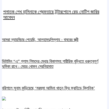
পলাতক শেখ হাসিনাকে গ্রেফতারে ইন্টারপোলে রেড নোটিশ জারির
আবেদন
আমরা ন্যায়বিচার পেয়েছি, আলহামদুলিল্লাহ : বাবরের স্ত্রী
ভিটামিন “এ” প্লাস শিশুদের মেধার বিকাশসহ শারীরিক বৃদ্ধিতে গুরুত্বপূর্ণ
ভূমিকা রাখে : মেয়র খোকন সেরনিয়াবাত
বরিশালে সুনাম কুড়িয়েছে ‘মরহুমা আমিনা খাতুন ফ্রি ফ্রাইডে ক্লিনিক’