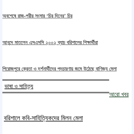
অবশেষে রাজ-পরীর সংসার ‘চির দিনের’ চির
আনন্দে মাতলেন এসএসসি ২০০২ ব্যাচ বরিশালের শিক্ষার্থীরা
পিরোজপুরে ক্রেতা ও দর্শনার্থীদের পদচারণায় জমে উঠেছে বাণিজ্য মেলা
ভাষা ও সাহিত্য
আরো খবর
বরিশালে কবি-সাহিত্যিকদের মিলন মেলা