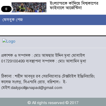
ইংল্যান্ডকে কাঁদিয়ে বিশ্বকাপের
ফাইনালে আর্জেন্টিনা
৪
ফেসবুক পেজ
লাখো মানুষের গন্তব্য এখন
চরমোনাই
৫
আসন্ন বাকেরগঞ্জ পৌর নির্বাচনে
প্রকাশক ও সম্পাদক : মোঃ আফছার উদ্দিন মৃধা মোবাইল
নারী কাউন্সিলর পদে দোয়া চাইলেন
৬
01729100499 ব্যবস্থাপনা সম্পাদক : মোঃ আলামিন মৃধা
বিএমএসএফ নেত্রী সাবরিনা
আক্তার জিয়া
ঠিকানা : শহীদ আবদুর রব সেরনিয়াবাত টেক্সটাইল ইঞ্জিনিয়ারিং
‘ইসরাইলি সেনাবাহিনী ধ্বংসের
কলেজ সংলগ্ন, সিএন্ডবি রোড, বরিশাল।
ই-
দ্বারপ্রান্তে’ : ইরানের হামলায়
৭
মেইল:dailypollijanapad@gmail.com
এশিয়ায় ১৩ মার্কিন ঘাঁটি ধ্বংস
© All rights reserved © 2017
দৌলতদিয়ায় বাস ডুবি : ২৪ জনের