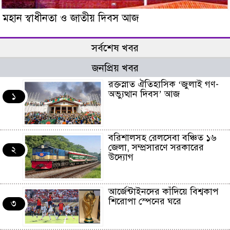
মহান স্বাধীনতা ও জাতীয় দিবস আজ
সর্বশেষ খবর
জনপ্রিয় খবর
রক্তস্নাত ঐতিহাসিক ‌‘জুলাই গণ-
অভ্যুত্থান দিবস’ আজ
১
বরিশালসহ রেলসেবা বঞ্চিত ১৬
জেলা, সম্প্রসারণে সরকারের
২
উদ্যোগ
আর্জেন্টাইনদের কাঁদিয়ে বিশ্বকাপ
শিরোপা স্পেনের ঘরে
৩