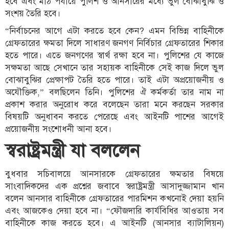
হবে এবং মাঠ পর্যায়ে পুলিশ ও আনসারের মধ্যে ভুল বোঝাবুঝি ও
সংশয় তৈরি হবে।
“নির্বাচনের আগে এটা করতে হবে কেন? এমন বিভিন্ন বাহিনীকে
গ্রেফতারের ক্ষমতা দিলে সাধারণ জনগণ নির্বিচার গ্রেফতারের শিকার
হতে পারে। এতে জনগণের স্বার্থ রক্ষা হবে না। পুলিশের যে কাজে
সক্ষমতা আছে সেখানে তার সহায়ক বাহিনীকে সেই কাজ দিলে ভুল
বোঝাবুঝির প্রেক্ষাপট তৈরি হতে পারে। তাই এটা অপ্রয়োজনীয় ও
অযৌক্তিক,” বলছিলেন তিনি। পুলিশের ঐ কর্মকর্তা তার নাম না
প্রকাশ করার অনুরোধ করে বলেছেন তারা মনে করছেন সরকার
বিষয়টি অনুধাবন করতে পেরেছে এবং আইনটি পাশের আগেই
প্রয়োজনীয় সংশোধনী আনা হবে।
স্বরাষ্ট্রমন্ত্রী যা বললেন
বুধবার সচিবালয়ে আনসারকে গ্রেফতারের ক্ষমতার বিষয়ে
সাংবাদিকদের এক প্রশ্নের জবাবে স্বরাষ্ট্রমন্ত্রী আসাদুজ্জামান খান
বলেন আনসার বাহিনীকে গ্রেফতারের পারমিশন কখনোই দেয়া হয়নি
এবং আজকেও দেয়া হবে না। “ফৌজদারি কার্যবিধির আওতায় সব
বাহিনীকে কাজ করতে হবে। এ আইনটি (আনসার ব্যাটালিয়ন)