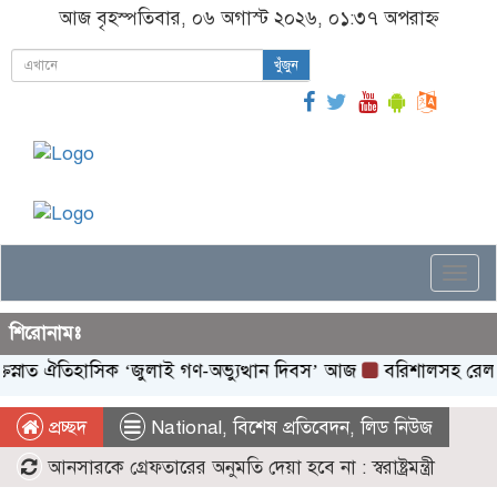
আজ বৃহস্পতিবার, ০৬ অগাস্ট ২০২৬, ০১:৩৭ অপরাহ্ন
খুঁজুন
Togg
navi
শিরোনামঃ
 ঐতিহাসিক ‌‘জুলাই গণ-অভ্যুত্থান দিবস’ আজ
বরিশালসহ রেলসেবা বঞ্চ
প্রচ্ছদ
National
,
বিশেষ প্রতিবেদন
,
লিড নিউজ
আনসারকে গ্রেফতারের অনুমতি দেয়া হবে না : স্বরাষ্ট্রমন্ত্রী