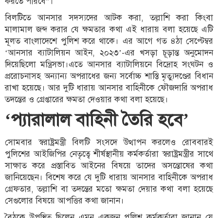
করতে পারবে”।
বিলটিতে আনসার সদস্যদের আটক করা, তল্লাশি করা কিংবা
মালামাল জব্দ করার যে ক্ষমতার কথা এই ধারায় বলা হয়েছে এটি
মূলত বাংলাদেশে পুলিশ করে থাকে। এর আগে গত ৪ঠা সেপ্টেম্বর
‘আনসার ব্যাটালিয়ন আইন, ২০২৩’-এর খসড়া চূড়ান্ত অনুমোদন
দিয়েছিলো মন্ত্রিসভা।এতে আনসার ব্যাটালিয়নে বিদ্রোহ সংঘটন ও
প্ররোচনাসহ অন্যান্য অপরাধের জন্য সর্বোচ্চ শাস্তি মৃত্যুদণ্ডের বিধান
রাখা হয়েছে। আর দুটি ধারায় আনসার বাহিনীকে ফৌজদারি অপরাধ
তদন্তের ও গ্রেপ্তারের ক্ষমতা দেওয়ার কথা বলা হয়েছে।
‘প্যারালাল বাহিনী তৈরি হবে’
সোমবার স্বরাষ্ট্রমন্ত্রী বিলটি সংসদে উত্থাপন করলেও রোববারই
পুলিশের আইজিপির নেতৃত্বে শীর্ষস্থানীয় কর্মকর্তারা স্বরাষ্ট্রমন্ত্রীর সাথে
সাক্ষাত করে প্রস্তাবিত আইনের বিষয়ে তাদের অসন্তোষের কথা
জানিয়েছেন। বিশেষ করে যে দুটি ধারায় আনসার বাহিনীকে অপরাধ
গ্রেফতার, তল্লাশি বা তদন্তের মতো ক্ষমতা দেয়ার কথা বলা হয়েছে
সেগুলোর বিষয়ে আপত্তির কথা জানান।
বৈঠকে উপস্থিত ছিলেন এমন একজন পুলিশ কর্মকর্তারা জানান যে