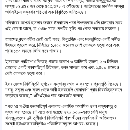
ইসরায়েলি বোমা হামলার পর বৃহস্পতিবার শেষ পর্যন্ত, গাজায় বাস্তুচ্যুতদের
সংখ্যা ৮৪,৪৪৪ জন বেড়ে ৪২৩,৩৭৮ এ পৌঁছেছে। জাতিসংঘের মানবিক সংস্থা
ওসিএইচএ শুক্রবার পাঠানো এক বিবৃতিতে জানিয়েছে।
শনিবারের আশ্চর্য হামলার জবাবে ইসরায়েল গাজা উপত্যকায় গুলি চালানোর সময়
এই ঘোষণা আসে, যা ১৯৪৮ সালে দেশটির সৃষ্টির পর থেকে সবচেয়ে মারাত্মক।
হামাসের বন্দুকধারীরা ছোট ছোট শহর, কিবুতজিম এবং মরুভূমিতে একটি সঙ্গীত
উৎসবে প্রবেশ করে, নির্বিচারে ১,২০০ জনেরও বেশি লোককে হত্যা করে এবং
প্রায় ১৫০ জনকে জিম্মি করে গাজায়।
ইসরায়েল প্রতিশোধ নিয়েছে গাজায় আকাশ ও আর্টিলারি হামলা, ২.৩ মিলিয়ন
লোকের একটি ঘনবসতিপূর্ণ ছিটমহল, ভবন সমতল করে এবং ১,৪০০ জনেরও
বেশি লোককে হত্যা করে।
ইসরায়েলও ফিলিস্তিনি ভূখণ্ডে সম্ভাব্য স্থল আক্রমণের প্রস্তুতি নিয়েছে।
“বায়ু, সমুদ্র এবং স্থল থেকে ভারী ইসরায়েলি বোমাবর্ষণ প্রায় নিরবচ্ছিন্নভাবে
অব্যাহত রয়েছে,” ওসিএইচএ তার আপডেটে বলেছে।
“গত ২৪ ঘণ্টায় ঘনবসতিপূর্ণ এলাকায় একাধিক আবাসিক ভবন লক্ষ্যবস্তু ও
ধ্বংস করা হয়েছে।” এতে বলা হয়েছে ২৭০,০০০-এরও বেশি মানুষ
বাস্তুচ্যুতদের দুই তৃতীয়াংশ ফিলিস্তিনি শরণার্থীদের সমর্থনকারী জাতিসংঘের
সংস্থা ইউএনআরডব্লিউএ পরিচালিত স্কুলে আশ্রয় চেয়েছে।