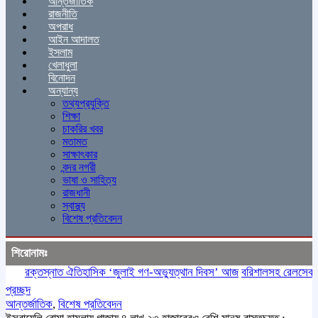
আন্তর্জাতিক
রাজনীতি
অপরাধ
আইন আদালত
ইসলাম
খেলাধুলা
বিনোদন
অন্যান্য
তথ্যপ্রযুক্তি
শিক্ষা
চাকরির খবর
মতামত
সাক্ষাৎকার
বন্দর নগরী
ভাষা ও সাহিত্য
রাজধানী
স্বাস্থ্য
বিশেষ প্রতিবেদন
শিরোনামঃ
রক্তস্নাত ঐতিহাসিক ‌‘জুলাই গণ-অভ্যুত্থান দিবস’ আজ
বরিশালসহ রেলসেবা বঞ্চি
প্রচ্ছদ
আন্তর্জাতিক
,
বিশেষ প্রতিবেদন