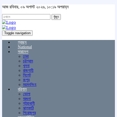
আজ রবিবার, ০৯ অগাস্ট ২০২৬, ১০:১৯ অপরাহ্ন
খুঁজুন
Toggle navigation
প্রচ্ছদ
National
সারাদেশ
ঢাকা
চট্টগ্রাম
খুলনা
রাজশাহী
সিলেট
রংপুর
ময়মনসিংহ
বরিশাল
ভোলা
বরগুনা
পটুয়াখালী
ঝালকাঠি
পিরোজপুর