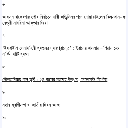
৬
আসন্ন বাকেরগঞ্জ পৌর নির্বাচনে নারী কাউন্সিলর পদে দোয়া চাইলেন বিএমএসএফ
নেত্রী সাবরিনা আক্তার জিয়া
৭
‘ইসরাইলি সেনাবাহিনী ধ্বংসের দ্বারপ্রান্তে’ : ইরানের হামলায় এশিয়ায় ১৩
মার্কিন ঘাঁটি ধ্বংস
৮
দৌলতদিয়ায় বাস ডুবি : ২৪ জনের মরদেহ উদ্ধার, অনেকেই নিখোঁজ
৯
মহান স্বাধীনতা ও জাতীয় দিবস আজ
১০