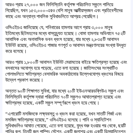
আরও প্রায় ২৭,০০০ জন ফিলিস্তিনি কর্তৃপক্ষ পরিচালিত স্কুলে পালিয়ে
গিয়েছিল, যখন ১৫৩,০০০-এরও বেশি মানুষ আত্মীয়স্বজন এবং প্রতিবেশীদের
কাছে এবং অন্যান্য পাবলিক সুবিধাগুলিতে আশ্রয় পেয়েছিল।
ওসিএইচএ জানিয়েছে যে, শনিবারের হামলার আগে প্রায় ৩,০০০ মানুষ
ইতিমধ্যে ছিটমহলের মধ্যে বাস্তুচ্যুত হয়েছে। বোমা হামলার অভিযানে ৭৫২টি
আবাসিক এবং অনাবাসিক ভবন ধ্বংস হয়েছে, যার মধ্যে ২,৮৩৫টি আবাসন
ইউনিট রয়েছে, ওসিএইচএ গাজার গণপূর্ত ও আবাসন মন্ত্রণালয়ের সংখ্যা উদ্ধৃত
করে বলেছে।
আরও প্রায় ১,৮০০টি আবাসন ইউনিট মেরামতের বাইরে ক্ষতিগ্রস্ত হয়েছে এবং
বসবাসের অযোগ্য হয়ে পড়েছে, এতে বলা হয়েছে। জাতিসংঘের সংস্থাটিও
গোলাগুলিতে ক্ষতিগ্রস্ত বেসামরিক অবকাঠামোর উল্লেখযোগ্য ধ্বংসের বিষয়ে
উদ্বেগ প্রকাশ করেছে।
অন্তত ৯০টি শিক্ষাগত সুবিধা, যার মধ্যে ২০টি ইউএনআরডব্লিউএ স্কুল এবং
ফিলিস্তিনি কর্তৃপক্ষ দ্বারা পরিচালিত ৭০টি স্কুলও আঘাতপ্রাপ্ত হয়েছে এবং
ক্ষতিগ্রস্থ হয়েছে, একটি স্কুল সম্পূর্ণরূপে ধ্বংস হয়ে গেছে।
“এগারোটি মসজিদকে লক্ষ্যবস্তু ও ধ্বংস করা হয়েছে, যখন সাতটি গির্জা এবং
মসজিদ ক্ষতিগ্রস্থ হয়েছে,” ওসিএইচএ বলেছে। পানি ও স্যানিটেশন
সুবিধাগুলিও আঘাত পেয়েছে, এতে বলা হয়েছে, যুদ্ধ শুরু হওয়ার পর থেকে, ছয়টি
পানির কূপ, তিনটি জল পাম্পিং স্টেশন, একটি জলাশয় এবং একটি ডিস্যালিনেশন