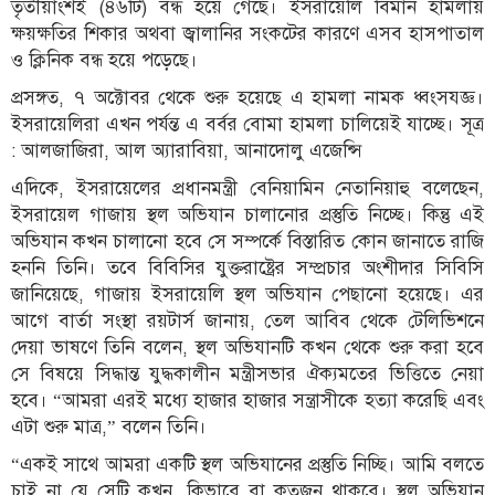
তৃতীয়াংশই (৪৬টি) বন্ধ হয়ে গেছে। ইসরায়েলি বিমান হামলায়
ক্ষয়ক্ষতির শিকার অথবা জ্বালানির সংকটের কারণে এসব হাসপাতাল
ও ক্লিনিক বন্ধ হয়ে পড়েছে।
প্রসঙ্গত, ৭ অক্টোবর থেকে শুরু হয়েছে এ হামলা নামক ধ্বংসযজ্ঞ।
ইসরায়েলিরা এখন পর্যন্ত এ বর্বর বোমা হামলা চালিয়েই যাচ্ছে। সূত্র
: আলজাজিরা, আল অ্যারাবিয়া, আনাদোলু এজেন্সি
এদিকে, ইসরায়েলের প্রধানমন্ত্রী বেনিয়ামিন নেতানিয়াহু বলেছেন,
ইসরায়েল গাজায় স্থল অভিযান চালানোর প্রস্তুতি নিচ্ছে। কিন্তু এই
অভিযান কখন চালানো হবে সে সম্পর্কে বিস্তারিত কোন জানাতে রাজি
হননি তিনি। তবে বিবিসির যুক্তরাষ্ট্রের সম্প্রচার অংশীদার সিবিসি
জানিয়েছে, গাজায় ইসরায়েলি স্থল অভিযান পেছানো হয়েছে। এর
আগে বার্তা সংস্থা রয়টার্স জানায়, তেল আবিব থেকে টেলিভিশনে
দেয়া ভাষণে তিনি বলেন, স্থল অভিযানটি কখন থেকে শুরু করা হবে
সে বিষয়ে সিদ্ধান্ত যুদ্ধকালীন মন্ত্রীসভার ঐক্যমতের ভিত্তিতে নেয়া
হবে। “আমরা এরই মধ্যে হাজার হাজার সন্ত্রাসীকে হত্যা করেছি এবং
এটা শুরু মাত্র,” বলেন তিনি।
“একই সাথে আমরা একটি স্থল অভিযানের প্রস্তুতি নিচ্ছি। আমি বলতে
চাই না যে সেটি কখন, কিভাবে বা কতজন থাকবে। স্থল অভিযান