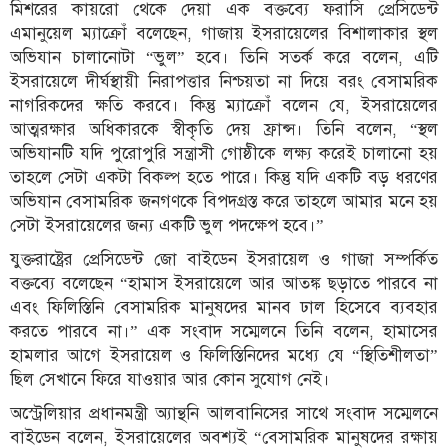
মিশরের কায়রো থেকে দেয়া এক বক্তব্যে ফরাসি প্রেসিডেন্ট
এমানুয়েল ম্যাক্রোঁ বলেছেন, গাজায় ইসরায়েলের বিশালাকার স্থল
অভিযান চালানোটা “ভুল” হবে। তিনি সতর্ক করে বলেন, এটি
ইসরায়েলে দীর্ঘস্থায়ী নিরাপত্তার নিশ্চয়তা না দিয়ে বরং বেসামরিক
নাগরিকদের ক্ষতি করবে। কিন্তু ম্যাক্রোঁ বলেন যে, ইসরায়েলের
আত্মরক্ষার অধিকারকে স্বীকৃতি দেয় ফ্রান্স। তিনি বলেন, “স্থল
অভিযানটি যদি পুরোপুরি সন্ত্রাসী গোষ্ঠীকে লক্ষ্য করেই চালানো হয়
তাহলে সেটা একটা বিকল্প হতে পারে। কিন্তু যদি একটি বড় ধরণের
অভিযান বেসামরিক জনগণকে বিপদগ্রস্ত করে তাহলে আমার মনে হয়
সেটা ইসরায়েলের জন্য একটি ভুল পদক্ষেপ হবে।”
যুক্তরাষ্ট্রের প্রেসিডেন্ট জো বাইডেন ইসরায়েল ও গাজা সম্পর্কিত
বক্তব্যে বলেছেন “হামাস ইসরায়েলে আর আতঙ্ক ছড়াতে পারবে না
এবং ফিলিস্তিনি বেসামরিক মানুষদের মানব ঢাল হিসেবে ব্যবহার
করতে পারবে না।” এক সংবাদ সম্মেলনে তিনি বলেন, হামাসের
হামলার আগে ইসরায়েল ও ফিলিস্তিনিদের মধ্যে যে “স্থিতিশীলতা”
ছিল সেখানে ফিরে যাওয়ার আর কোন সুযোগ নেই।
অস্ট্রেলিয়ার প্রধানমন্ত্রী অ্যান্থনি আলবানিসের সাথে সংবাদ সম্মেলনে
বাইডেন বলেন, ইসরায়েলের অবশ্যই “বেসামরিক মানুষদের রক্ষায়