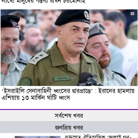
লাখো মানুষের গন্তব্য এখন চরমোনাই
‘ইসরাইলি সেনাবাহিনী ধ্বংসের দ্বারপ্রান্তে’ : ইরানের হামলায়
এশিয়ায় ১৩ মার্কিন ঘাঁটি ধ্বংস
সর্বশেষ খবর
জনপ্রিয় খবর
রক্তস্নাত ঐতিহাসিক ‌‘জুলাই গণ-