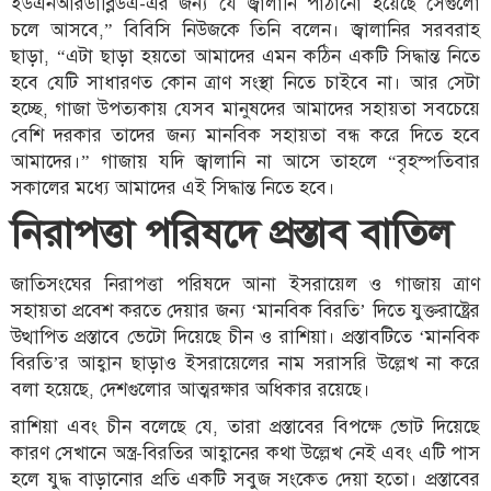
ইউএনআরডাব্লিউএ-এর জন্য যে জ্বালানি পাঠানো হয়েছে সেগুলো
চলে আসবে,” বিবিসি নিউজকে তিনি বলেন। জ্বালানির সরবরাহ
ছাড়া, “এটা ছাড়া হয়তো আমাদের এমন কঠিন একটি সিদ্ধান্ত নিতে
হবে যেটি সাধারণত কোন ত্রাণ সংস্থা নিতে চাইবে না। আর সেটা
হচ্ছে, গাজা উপত্যকায় যেসব মানুষদের আমাদের সহায়তা সবচেয়ে
বেশি দরকার তাদের জন্য মানবিক সহায়তা বন্ধ করে দিতে হবে
আমাদের।” গাজায় যদি জ্বালানি না আসে তাহলে “বৃহস্পতিবার
সকালের মধ্যে আমাদের এই সিদ্ধান্ত নিতে হবে।
নিরাপত্তা পরিষদে প্রস্তাব বাতিল
জাতিসংঘের নিরাপত্তা পরিষদে আনা ইসরায়েল ও গাজায় ত্রাণ
সহায়তা প্রবেশ করতে দেয়ার জন্য ‘মানবিক বিরতি’ দিতে যুক্তরাষ্ট্রের
উত্থাপিত প্রস্তাবে ভেটো দিয়েছে চীন ও রাশিয়া। প্রস্তাবটিতে ‘মানবিক
বিরতি’র আহ্বান ছাড়াও ইসরায়েলের নাম সরাসরি উল্লেখ না করে
বলা হয়েছে, দেশগুলোর আত্মরক্ষার অধিকার রয়েছে।
রাশিয়া এবং চীন বলেছে যে, তারা প্রস্তাবের বিপক্ষে ভোট দিয়েছে
কারণ সেখানে অস্ত্র-বিরতির আহ্বানের কথা উল্লেখ নেই এবং এটি পাস
হলে যুদ্ধ বাড়ানোর প্রতি একটি সবুজ সংকেত দেয়া হতো। প্রস্তাবের