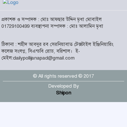
আসন্ন বাকেরগঞ্জ পৌর নির্বাচনে
প্রকাশক ও সম্পাদক : মোঃ আফছার উদ্দিন মৃধা মোবাইল
নারী কাউন্সিলর পদে দোয়া চাইলেন
৬
01729100499 ব্যবস্থাপনা সম্পাদক : মোঃ আলামিন মৃধা
বিএমএসএফ নেত্রী সাবরিনা
আক্তার জিয়া
ঠিকানা : শহীদ আবদুর রব সেরনিয়াবাত টেক্সটাইল ইঞ্জিনিয়ারিং
‘ইসরাইলি সেনাবাহিনী ধ্বংসের
কলেজ সংলগ্ন, সিএন্ডবি রোড, বরিশাল।
ই-
দ্বারপ্রান্তে’ : ইরানের হামলায়
৭
মেইল:dailypollijanapad@gmail.com
এশিয়ায় ১৩ মার্কিন ঘাঁটি ধ্বংস
© All rights reserved © 2017
দৌলতদিয়ায় বাস ডুবি : ২৪ জনের
মরদেহ উদ্ধার, অনেকেই নিখোঁজ
৮
Developed By
Shipon
মহান স্বাধীনতা ও জাতীয় দিবস
আজ
৯