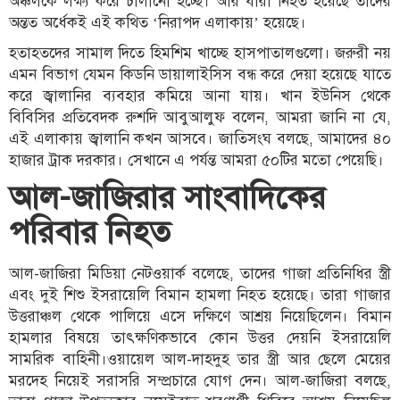
অঞ্চলকে লক্ষ্য করে চালানো হচ্ছে। আর যারা নিহত হয়েছে তাদের
অন্তত অর্ধেকই এই কথিত ‘নিরাপদ এলাকায়’ হয়েছে।
হতাহতদের সামাল দিতে হিমশিম খাচ্ছে হাসপাতালগুলো। জরুরী নয়
এমন বিভাগ যেমন কিডনি ডায়ালাইসিস বন্ধ করে দেয়া হয়েছে যাতে
করে জ্বালানির ব্যবহার কমিয়ে আনা যায়। খান ইউনিস থেকে
বিবিসির প্রতিবেদক রুশদি আবুআলুফ বলেন, আমরা জানি না যে,
এই এলাকায় জ্বালানি কখন আসবে। জাতিসংঘ বলছে, আমাদের ৪০
হাজার ট্রাক দরকার। সেখানে এ পর্যন্ত আমরা ৫০টির মতো পেয়েছি।
আল-জাজিরার সাংবাদিকের
পরিবার নিহত
আল-জাজিরা মিডিয়া নেটওয়ার্ক বলেছে, তাদের গাজা প্রতিনিধির স্ত্রী
এবং দুই শিশু ইসরায়েলি বিমান হামলা নিহত হয়েছে। তারা গাজার
উত্তরাঞ্চল থেকে পালিয়ে এসে দক্ষিণে আশ্রয় নিয়েছিলেন। বিমান
হামলার বিষয়ে তাৎক্ষণিকভাবে কোন উত্তর দেয়নি ইসরায়েলি
সামরিক বাহিনী।ওয়ায়েল আল-দাহদুহ তার স্ত্রী আর ছেলে মেয়ের
মরদেহ নিয়েই সরাসরি সম্প্রচারে যোগ দেন। আল-জাজিরা বলছে,