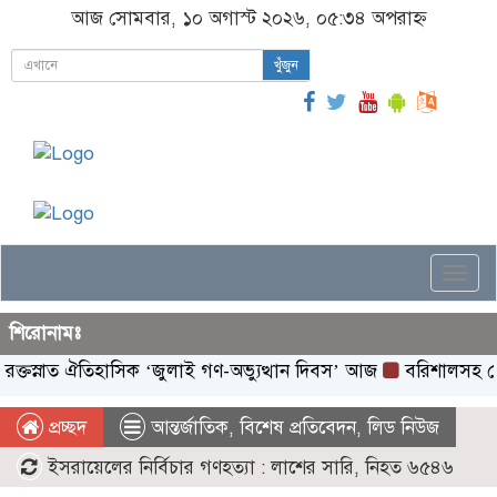
আজ সোমবার, ১০ অগাস্ট ২০২৬, ০৫:৩৪ অপরাহ্ন
খুঁজুন
Togg
navi
শিরোনামঃ
ঐতিহাসিক ‌‘জুলাই গণ-অভ্যুত্থান দিবস’ আজ
বরিশালসহ রেলসেবা বঞ্চ
প্রচ্ছদ
আন্তর্জাতিক
,
বিশেষ প্রতিবেদন
,
লিড নিউজ
ইসরায়েলের নির্বিচার গণহত্যা : লাশের সারি, নিহত ৬৫৪৬