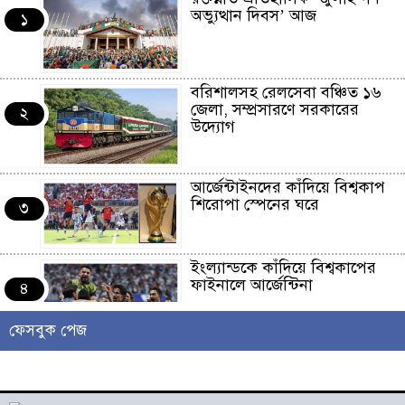
অভ্যুত্থান দিবস’ আজ
১
বরিশালসহ রেলসেবা বঞ্চিত ১৬
জেলা, সম্প্রসারণে সরকারের
২
উদ্যোগ
আর্জেন্টাইনদের কাঁদিয়ে বিশ্বকাপ
শিরোপা স্পেনের ঘরে
৩
ইংল্যান্ডকে কাঁদিয়ে বিশ্বকাপের
ফাইনালে আর্জেন্টিনা
৪
ফেসবুক পেজ
লাখো মানুষের গন্তব্য এখন
চরমোনাই
৫