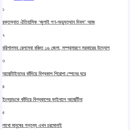
১
রক্তস্নাত ঐতিহাসিক ‌‘জুলাই গণ-অভ্যুত্থান দিবস’ আজ
২
বরিশালসহ রেলসেবা বঞ্চিত ১৬ জেলা, সম্প্রসারণে সরকারের উদ্যোগ
৩
আর্জেন্টাইনদের কাঁদিয়ে বিশ্বকাপ শিরোপা স্পেনের ঘরে
৪
ইংল্যান্ডকে কাঁদিয়ে বিশ্বকাপের ফাইনালে আর্জেন্টিনা
৫
লাখো মানুষের গন্তব্য এখন চরমোনাই