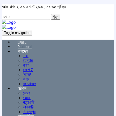
আজ রবিবার, ০৯ অগাস্ট ২০২৬, ০১:০৫ পূর্বাহ্ন
খুঁজুন
Toggle navigation
প্রচ্ছদ
National
সারাদেশ
ঢাকা
চট্টগ্রাম
খুলনা
রাজশাহী
সিলেট
রংপুর
ময়মনসিংহ
বরিশাল
ভোলা
বরগুনা
পটুয়াখালী
ঝালকাঠি
পিরোজপুর