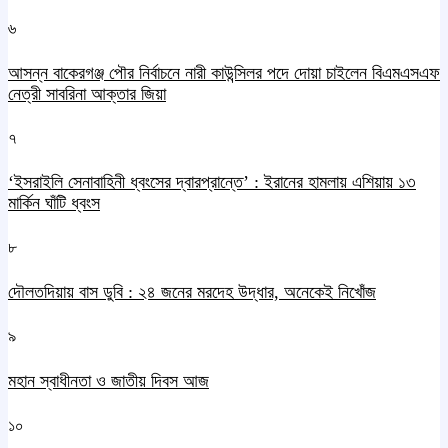
৬
আসন্ন বাকেরগঞ্জ পৌর নির্বাচনে নারী কাউন্সিলর পদে দোয়া চাইলেন বিএমএসএফ
নেত্রী সাবরিনা আক্তার জিয়া
৭
‘ইসরাইলি সেনাবাহিনী ধ্বংসের দ্বারপ্রান্তে’ : ইরানের হামলায় এশিয়ায় ১৩
মার্কিন ঘাঁটি ধ্বংস
৮
দৌলতদিয়ায় বাস ডুবি : ২৪ জনের মরদেহ উদ্ধার, অনেকেই নিখোঁজ
৯
মহান স্বাধীনতা ও জাতীয় দিবস আজ
১০