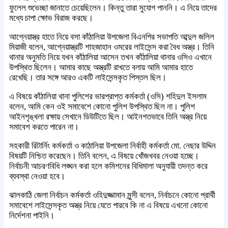
ফুলেল শুভেচ্ছা জানাতে চেয়েছিলেন। কিন্তু তারা সুযোগ পাননি। এ নিয়ে তাদের
মধ্যে চাপা ক্ষোভ বিরাজ করছে।
আগ্নেয়াস্ত্র হাতে নিয়ে বসা কাঁঠালিয়া উপজেলা বিএনপির সভাপতি আব্দুল জলিল
মিয়াজী বলেন, আগ্নেয়াস্ত্রটি শাহজাহান ওমরের লাইসেন্স করা বৈধ অস্ত্র। তিনি
থানার অনুমতি নিয়ে যখন কাঁঠালিয়া আসেন তখন কাঁঠালিয়া থানার ওসিও এখানে
উপস্থিত ছিলেন। আমার কাছে অস্ত্রটি রাখতে বলায় আমি আমার হাতে
রেখেছি। তার সঙ্গে আরও একটি লাইসেন্সকৃত পিস্তল ছিল।
এ বিষয়ে কাঁঠালিয়া থানা পুলিশের ভারপ্রাপ্ত কর্মকর্তা (ওসি) শহিদুল ইসলাম
বলেন, আমি কেন ওই সমাবেশে কোনো পুলিশ উপস্থিত ছিল না। পুলিশ
আইনশৃঙ্খলা রক্ষায় সেখানে ডিউটিতে ছিল। আইনগতভাবে তিনি অস্ত্র নিয়ে
সমাবেশ করতে পারেন না।
সহকারী রিটার্নিং কর্মকর্তা ও কাঠালিয়া উপজেলা নির্বাহী কর্মকর্তা মো. নেছার উদ্দিন
বিষয়টি নিশ্চিত করেছেন। তিনি বলেন, এ বিষয়ে খোঁজখবর নেওয়া হচ্ছে।
নির্বাচনী আচরণবিধি লঙ্ঘন করা হলে কমিশনের বিধিমালা অনুযায়ী তদন্ত করে
ব্যবস্থা নেওয়া হবে।
ঝালকাঠি জেলা নির্বাচন কর্মকর্তা ওহিদুজ্জামান মুন্সী বলেন, নির্বাচনে কোনো প্রার্থী
সমাবেশে লাইসেন্সকৃত অস্ত্র নিয়ে যেতে পারবে কি না এ বিষয়ে এখনো কোনো
নির্দেশনা পাইনি।