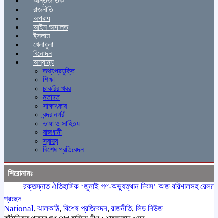
আন্তর্জাতিক
রাজনীতি
অপরাধ
আইন আদালত
ইসলাম
খেলাধুলা
বিনোদন
অন্যান্য
তথ্যপ্রযুক্তি
শিক্ষা
চাকরির খবর
মতামত
সাক্ষাৎকার
বন্দর নগরী
ভাষা ও সাহিত্য
রাজধানী
স্বাস্থ্য
বিশেষ প্রতিবেদন
শিরোনামঃ
রক্তস্নাত ঐতিহাসিক ‌‘জুলাই গণ-অভ্যুত্থান দিবস’ আজ
বরিশালসহ রেলসেবা বঞ্
প্রচ্ছদ
National
,
ঝালকাঠি
,
বিশেষ প্রতিবেদন
,
রাজনীতি
,
লিড নিউজ