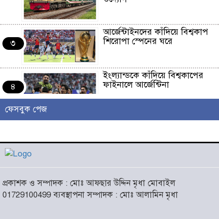
আর্জেন্টাইনদের কাঁদিয়ে বিশ্বকাপ
শিরোপা স্পেনের ঘরে
৩
ইংল্যান্ডকে কাঁদিয়ে বিশ্বকাপের
ফাইনালে আর্জেন্টিনা
৪
ফেসবুক পেজ
লাখো মানুষের গন্তব্য এখন
চরমোনাই
৫
আসন্ন বাকেরগঞ্জ পৌর নির্বাচনে
প্রকাশক ও সম্পাদক : মোঃ আফছার উদ্দিন মৃধা মোবাইল
নারী কাউন্সিলর পদে দোয়া চাইলেন
৬
01729100499 ব্যবস্থাপনা সম্পাদক : মোঃ আলামিন মৃধা
বিএমএসএফ নেত্রী সাবরিনা
আক্তার জিয়া