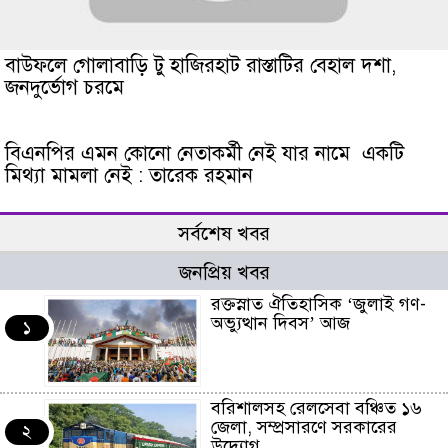
বাউফলে গোলাবাড়ি টু হাজিরহাট রাস্তাটির বেহাল দশা,
জনদুর্ভোগ চরমে
বিএনপির এমন কোনো নেতাকর্মী নেই যার নামে একটি
মিথ্যা মামলা নেই : তারেক রহমান
সর্বশেষ খবর
জনপ্রিয় খবর
রক্তস্নাত ঐতিহাসিক ‌‘জুলাই গণ-
অভ্যুত্থান দিবস’ আজ
১
বরিশালসহ রেলসেবা বঞ্চিত ১৬
জেলা, সম্প্রসারণে সরকারের
২
উদ্যোগ