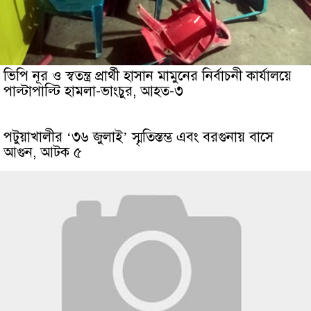
ভিপি নূর ও স্বতন্ত্র প্রার্থী হাসান মামুনের নির্বাচনী কার্যালয়ে
পাল্টাপাল্টি হামলা-ভাংচুর, আহত-৩
পটুয়াখালীর ‘৩৬ জুলাই’ স্মৃতিস্তম্ভ এবং বরগুনায় বাসে
আগুন, আটক ৫