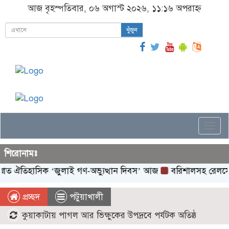
আজ বৃহস্পতিবার, ০৬ অগাস্ট ২০২৬, ১১:১৬ অপরাহ্ন
খুঁজুন
Togg
navi
শিরোনামঃ
 ঐতিহাসিক ‌‘জুলাই গণ-অভ্যুত্থান দিবস’ আজ
বরিশালসহ রেলসেবা বঞ্চ
প্রচ্ছদ
পটুয়াখালী
কুয়াকাটায় পাগল আর ভিক্ষুকের উপদ্রবে পর্যটক অতিষ্ঠ