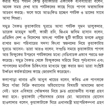
করার শর্তে পর্যটন কেন্দ্র কুয়াকাটার একাধিক ব্যবসায়ীরা বলেন,
অনেক সময় দেখা যায় পর্যটকদের কাছে গিয়ে পাগল অস্বাভাবিক
আচরন করছে। ফলে ভয়ে আতংকিত হচ্ছেন পর্যটক ও তাদের সাথে
আসা শিশুরা।
সমুদ্র সৈকত কুয়াকাটায় ঘুরতে আসা পর্যটক সুমন তালুকদার,
তারেক মাহমুদ আলী, কাজী রনি, জিএম জসিম হাসান বলেন,
প্রতিদিন দেশ ও বিদেশের অসংখ্য পর্যটক ছুটি কাটিয়ে মনকে প্রফুল্ল
রাখার জন্য পরিবারের সদস্য কিংবা স্বজনদের নিয়ে কুয়াকাটায়
ঘুরতে আসেন। তারা আরও বলেন, সম্প্রতি সময়ে কুয়াকাটায় পাগল
আর ভিক্ষুকের উপদ্রবে পর্যটকদের মধ্যে নেতিবাচক প্রভাব পরতে শুরু
করেছে। সমুদ্র সৈকত থেকে ভিক্ষুকদের সরিয়ে নিয়ে পূর্নঃবাসন এবং
পাগলদের মানসিক চিকিৎসার মাধ্যমে সুস্থ্য করার জন্য তারা সংশ্লিষ্ট
উর্ধ্বতন কর্মকর্তাদের কাছে জোরদাবি করেছেন।
কলাপাড়া থানার ওসি আবুল খায়ের বলেন, কথিত এক পাগলকে
দিয়ে গাঁজা বিক্রি করানোর অভিযোগের বিষয়টি আমাদের জানা
নেই। তবে এবিষয়ে খোঁজখবর নিয়ে দ্রুত প্রয়োজনীয় ব্যবস্থা গ্রহণ
করা হবে। কুয়াকাটা পৌরসভার মেয়র মো. আনোয়ার হোসেন
হাওলাদার বলেন, কুয়াকাটাকে ঘিরে প্রধানমন্ত্রী মহাপরিকল্পনা গ্রহণ