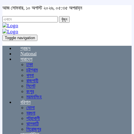
আজ সোমবার, ১০ অগাস্ট ২০২৬, ০৫:৩৫ অপরাহ্ন
খুঁজুন
Toggle navigation
প্রচ্ছদ
National
সারাদেশ
ঢাকা
চট্টগ্রাম
খুলনা
রাজশাহী
সিলেট
রংপুর
ময়মনসিংহ
বরিশাল
ভোলা
বরগুনা
পটুয়াখালী
ঝালকাঠি
পিরোজপুর