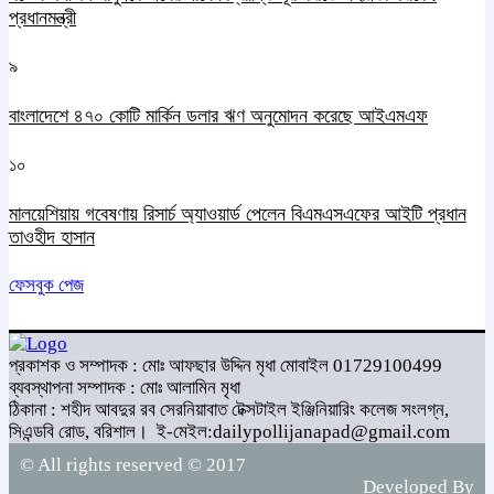
প্রধানমন্ত্রী
৯
বাংলাদেশে ৪৭০ কোটি মার্কিন ডলার ঋণ অনুমোদন করেছে আইএমএফ
১০
মালয়েশিয়ায় গবেষণায় রিসার্চ অ্যাওয়ার্ড পেলেন বিএমএসএফের আইটি প্রধান
তাওহীদ হাসান
ফেসবুক পেজ
প্রকাশক ও সম্পাদক : মোঃ আফছার উদ্দিন মৃধা মোবাইল 01729100499
ব্যবস্থাপনা সম্পাদক : মোঃ আলামিন মৃধা
ঠিকানা : শহীদ আবদুর রব সেরনিয়াবাত টেক্সটাইল ইঞ্জিনিয়ারিং কলেজ সংলগ্ন,
সিএন্ডবি রোড, বরিশাল।
ই-মেইল:dailypollijanapad@gmail.com
© All rights reserved © 2017
Developed By