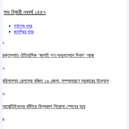
শুভ হিজরী নববর্ষ ১৪৪৭
সর্বশেষ খবর
জনপ্রিয় খবর
১
রক্তস্নাত ঐতিহাসিক ‌‘জুলাই গণ-অভ্যুত্থান দিবস’ আজ
২
বরিশালসহ রেলসেবা বঞ্চিত ১৬ জেলা, সম্প্রসারণে সরকারের উদ্যোগ
৩
আর্জেন্টাইনদের কাঁদিয়ে বিশ্বকাপ শিরোপা স্পেনের ঘরে
৪