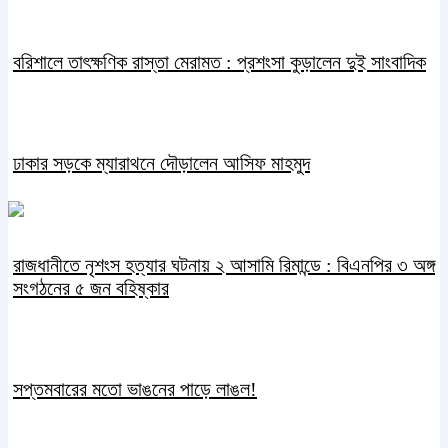
বরিশালে তাৎক্ষণিক রাস্তা মেরামত : প্রশংসা কুড়ালেন দুই সাংবাদিক
ঢাকার সড়কে ম্যারাথনে দৌড়ালেন আসিফ মাহমুদ
রাজধানীতে নৃশংস হত্যার ঘটনায় ২ আসামি রিমান্ডে : বিএনপির ৩ অঙ্গ
সংগঠনের ৫ জন বহিষ্কার
সপ্তমবারের মতো ভাঙনের পাড়ে লাঙল!