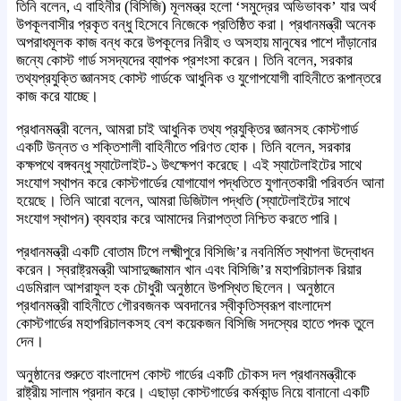
তিনি বলেন, এ বাহিনীর (বিসিজি) মূলমন্ত্র হলো ‘সমুদ্রের অভিভাবক’ যার অর্থ
উপকূলবাসীর প্রকৃত বন্ধু হিসেবে নিজেকে প্রতিষ্ঠিত করা। প্রধানমন্ত্রী অনেক
অপরাধমূলক কাজ বন্ধ করে উপকূলের নিরীহ ও অসহায় মানুষের পাশে দাঁড়ানোর
জন্যে কোস্ট গার্ড সসদ্যদের ব্যাপক প্রশংসা করেন। তিনি বলেন, সরকার
তথ্যপ্রযুক্তি জ্ঞানসহ কোস্ট গার্ডকে আধুনিক ও যুগোপযোগী বাহিনীতে রূপান্তরে
কাজ করে যাচ্ছে।
প্রধানমন্ত্রী বলেন, আমরা চাই আধুনিক তথ্য প্রযুক্তির জ্ঞানসহ কোস্টগার্ড
একটি উন্নত ও শক্তিশালী বাহিনীতে পরিণত হোক। তিনি বলেন, সরকার
কক্ষপথে বঙ্গবন্ধু স্যাটেলাইট-১ উৎক্ষেপণ করেছে। এই স্যাটেলাইটের সাথে
সংযোগ স্থাপন করে কোস্টগার্ডের যোগাযোগ পদ্ধতিতে যুগান্তকারী পরিবর্তন আনা
হয়েছে। তিনি আরো বলেন, আমরা ডিজিটাল পদ্ধতি (স্যাটেলাইটের সাথে
সংযোগ স্থাপন) ব্যবহার করে আমাদের নিরাপত্তা নিশ্চিত করতে পারি।
প্রধানমন্ত্রী একটি বোতাম টিপে লক্ষ্মীপুরে বিসিজি’র নবনির্মিত স্থাপনা উদ্বোধন
করেন। স্বরাষ্ট্রমন্ত্রী আসাদুজ্জামান খান এবং বিসিজি’র মহাপরিচালক রিয়ার
এডমিরাল আশরাফুল হক চৌধুরী অনুষ্ঠানে উপস্থিত ছিলেন। অনুষ্ঠানে
প্রধানমন্ত্রী বাহিনীতে গৌরবজনক অবদানের স্বীকৃতিস্বরূপ বাংলাদেশ
কোস্টগার্ডের মহাপরিচালকসহ বেশ কয়েকজন বিসিজি সদস্যের হাতে পদক তুলে
দেন।
অনুষ্ঠানের শুরুতে বাংলাদেশ কোস্ট গার্ডের একটি চৌকস দল প্রধানমন্ত্রীকে
রাষ্ট্রীয় সালাম প্রদান করে। এছাড়া কোস্টগার্ডের কর্মকান্ড নিয়ে বানানো একটি