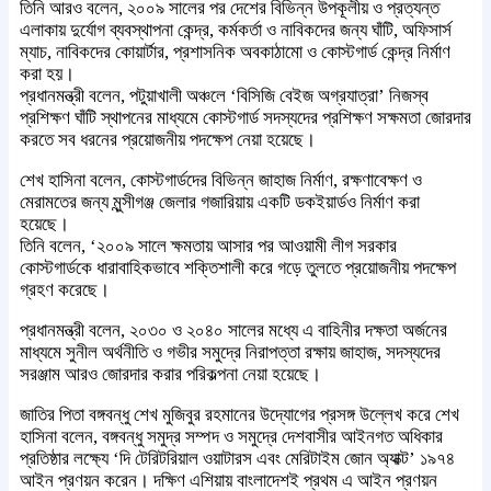
তিনি আরও বলেন, ২০০৯ সালের পর দেশের বিভিন্ন উপকূলীয় ও প্রত্যন্ত
এলাকায় দুর্যোগ ব্যবস্থাপনা কেন্দ্র, কর্মকর্তা ও নাবিকদের জন্য ঘাঁটি, অফিসার্স
ম্যাচ, নাবিকদের কোয়ার্টার, প্রশাসনিক অবকাঠামো ও কোস্টগার্ড কেন্দ্র নির্মাণ
করা হয়।
প্রধানমন্ত্রী বলেন, পটুয়াখালী অঞ্চলে ‘বিসিজি বেইজ অগ্রযাত্রা’ নিজস্ব
প্রশিক্ষণ ঘাঁটি স্থাপনের মাধ্যমে কোস্টগার্ড সদস্যদের প্রশিক্ষণ সক্ষমতা জোরদার
করতে সব ধরনের প্রয়োজনীয় পদক্ষেপ নেয়া হয়েছে।
শেখ হাসিনা বলেন, কোস্টগার্ডদের বিভিন্ন জাহাজ নির্মাণ, রক্ষণাবেক্ষণ ও
মেরামতের জন্য মুন্সীগঞ্জ জেলার গজারিয়ায় একটি ডকইয়ার্ডও নির্মাণ করা
হয়েছে।
তিনি বলেন, ‘২০০৯ সালে ক্ষমতায় আসার পর আওয়ামী লীগ সরকার
কোস্টগার্ডকে ধারাবাহিকভাবে শক্তিশালী করে গড়ে তুলতে প্রয়োজনীয় পদক্ষেপ
গ্রহণ করেছে।
প্রধানমন্ত্রী বলেন, ২০৩০ ও ২০৪০ সালের মধ্যে এ বাহিনীর দক্ষতা অর্জনের
মাধ্যমে সুনীল অর্থনীতি ও গভীর সমুদ্রে নিরাপত্তা রক্ষায় জাহাজ, সদস্যদের
সরঞ্জাম আরও জোরদার করার পরিকল্পনা নেয়া হয়েছে।
জাতির পিতা বঙ্গবন্ধু শেখ মুজিবুর রহমানের উদ্যোগের প্রসঙ্গ উল্লেখ করে শেখ
হাসিনা বলেন, বঙ্গবন্ধু সমুদ্র সম্পদ ও সমুদ্রে দেশবাসীর আইনগত অধিকার
প্রতিষ্ঠার লক্ষ্যে ‘দি টেরিটরিয়াল ওয়াটারস এবং মেরিটাইম জোন অ্যাক্ট’ ১৯৭৪
আইন প্রণয়ন করেন। দক্ষিণ এশিয়ায় বাংলাদেশই প্রথম এ আইন প্রণয়ন