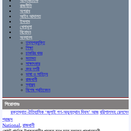
আন্তর্জাতিক
রাজনীতি
অপরাধ
আইন আদালত
ইসলাম
খেলাধুলা
বিনোদন
অন্যান্য
তথ্যপ্রযুক্তি
শিক্ষা
চাকরির খবর
মতামত
সাক্ষাৎকার
বন্দর নগরী
ভাষা ও সাহিত্য
রাজধানী
স্বাস্থ্য
বিশেষ প্রতিবেদন
শিরোনামঃ
রক্তস্নাত ঐতিহাসিক ‌‘জুলাই গণ-অভ্যুত্থান দিবস’ আজ
বরিশালসহ রেলসেবা বঞ্চ
প্রচ্ছদ
National
,
রাজধানী