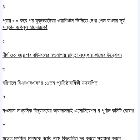
৪
প্রায় ৩০ বছর পর যুক্তরাষ্ট্রের ওয়াশিংটন ডিসিতে দেখা গেল বাংলার সূর্য
সন্তান জগলুল হায়দারকে!
৫
দীর্ঘ ৩০ বছর পর বাউফলের নওমালায় রাস্তা সংস্কার কাজের উদ্বোধন
৬
বরিশালে বিএমএসএফ’র ১১তম প্রতিষ্ঠাবার্ষিকী উদযাপিত
৭
নওমালা মাধ্যমিক বিদ্যালয়ের অ্যালামনাই এসোসিয়েশন’র পূর্ণাঙ্গ কমিটি ঘোষণা
৮
মডেল মসজিদ মানুষকে ধর্মের নামে বিভ্রান্তি দূর করতে সহায়তা করবে :