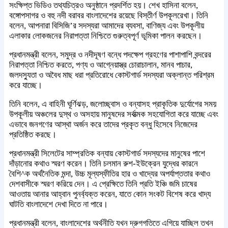
সংক্ষিপ্ত ভিডিও তথ্যচিত্রও অনুষ্ঠানে প্রদর্শিত হয়। শেখ হাসিনা বলেন,
বঙ্গোপসাগর ও বহু নদী বরাবর বাংলাদেশের রয়েছে বিস্তীর্ণ উপকূলরেখা। তিনি
বলেন, আপনারা বিসিজি’র সদস্যরা আমাদের ব্যবসা, বাণিজ্য এবং উপকূলীয়
এলাকার লোকজনের নিরাপত্তা নিশ্চিতে গুরুত্বপূর্ণ ভূমিকা পালন করছেন।
প্রধানমন্ত্রী বলেন, সমুদ্র ও নদীদূষণ বন্ধে পদক্ষেপ গ্রহণের পাশাপাশি বন্দরের
নিরাপত্তা নিশ্চিত করতে, পণ্য ও আগ্নেয়াস্ত্র চোরাচালান, মানব পাচার,
জলদস্যুতা ও অবৈধ মাছ ধরা প্রতিরোধে কোস্টগার্ড সদস্যরা অক্লান্ত পরিশ্রম
করে যাচ্ছে।
তিনি বলেন, এ বাহিনী ঘূর্ণিঝড়, জলোচ্ছ্বাস ও বন্যাসহ প্রাকৃতিক দুর্যোগের সময়
উপকূলীয় অঞ্চলের দুস্থ ও অসহায় মানুষদের সর্বাত্মক সহযোগিতা করে যাচ্ছে এবং
এভাবে জনগণের আস্থা অর্জন করে তাদের প্রকৃত বন্ধু হিসেবে নিজেদের
প্রতিষ্ঠিত করছে।
প্রধানমন্ত্রী সিলেটের সাম্প্রতিক বন্যায় কোস্টগার্ড সদস্যদের মানুষের পাশে
দাঁড়ানোর কথাও স্মরণ করেন। তিনি চলমান রুশ-ইউক্রেন যুদ্ধের কারনে
বৈশি^ক অর্থনৈতিক মন্দা, উচ্চ মূল্যস্ফীতির হার ও খাদ্যের অপর্যাপ্ততার কথাও
দেশবাসীকে স্মরণ করিয়ে দেন। এ প্রেক্ষিতে তিনি প্রতি ইঞ্চি জমি চাষের
আওতায় আনার আহ্বান পুনর্ব্যক্ত করেন, যাতে কোন সংকট বিশেষ করে খাদ্য
ঘাটতি বাংলাদেশে দেখা দিতে না পারে।
প্রধানমন্ত্রী বলেন, বাংলাদেশের অর্থনীতি যখন দ্রুগগতিতে এগিয়ে যাচ্ছিল তখন