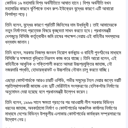
কোভিড ১৯ মহামারি বিশ্ব অর্থনীতিতে আঘাত হানে। বিশ্ব অর্থনীতি যখন
মহামারির কারনে ঘূর্ণিপাকে তখন রুশ-ইউক্রেন যুদ্ধের কারণে এটি আবারো
বিপর্যস্ত পড়ে।
তিনি বলেন, যুদ্ধের কারণে প্রতিটি জিনিসের দাম উর্ধ্বমুখী। তাই আমাদেরকে
নতুন নির্মাণসহ প্রত্যেক বিষয়ে কৃচ্ছ্বতা সাধন করতে হবে। প্রধানমন্ত্রী
দেশজুড়ে বিসিজি কর্তৃত্বাধীন জমি চাষের পদক্ষেপ নেয়ায় এই বাহিনীর সদস্যদের
ধন্যবাদ জানান।
তিনি বলেন, সরকার নিজস্ব জনবল নিয়োগ কর্মকান্ড ও বাহিনী পুনর্গঠনের মাধ্যমে
বিসিজি’র সক্ষমতা বৃদ্ধিতে নিরলস কাজ করে যাচ্ছে। তিনি আরো বলেন, এই
বাহিনীকে আধুনিক ও শক্তিশালী করতে আমরা উচ্চপ্রযুক্তির জাহাজ, নৌ
নজরদারি পদ্ধতি, হোভারক্রাফট ও উচ্চগতির নৌযান চালু করতে যাচ্ছি।
এছাড়া কোস্টগার্ডকে আরও চারটি ওপিভি, গভীর সমুদ্রে টহল দেয়ার জন্যে নয়টি
প্রতিস্থাপনকারী জাহাজ এবং দুটি মেরিটাইম সংস্করণের হেলিকপ্টার নির্মাণের
অনুমোদন দেয়া হয়েছে বলে প্রধানমন্ত্রী উল্লেখ করেন।
তিনি বলেন, ১৯৯৬ সালে ক্ষমতা গ্রহণের পর আওয়ামী লীগ সরকার বিভিন্ন
ধরনের জাহাজ, অবকাঠামো নির্মাণ ও কোস্টগার্ডের আঞ্চলিক কার্যালয় নির্মাণের
মাধ্যমে দেশের বিভিন্ন উপকূলীয় এলাকায় কোস্টগার্ডের কার্যক্রম সম্প্রসারণের
উদ্যোগ নেয়।