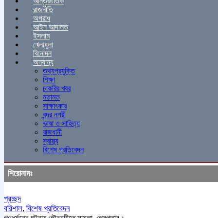
আন্তর্জাতিক
রাজনীতি
অপরাধ
আইন আদালত
ইসলাম
খেলাধুলা
বিনোদন
অন্যান্য
তথ্যপ্রযুক্তি
শিক্ষা
চাকরির খবর
মতামত
সাক্ষাৎকার
বন্দর নগরী
ভাষা ও সাহিত্য
রাজধানী
স্বাস্থ্য
বিশেষ প্রতিবেদন
শিরোনামঃ
প্রচ্ছদ
বরিশাল
,
বিশেষ প্রতিবেদন