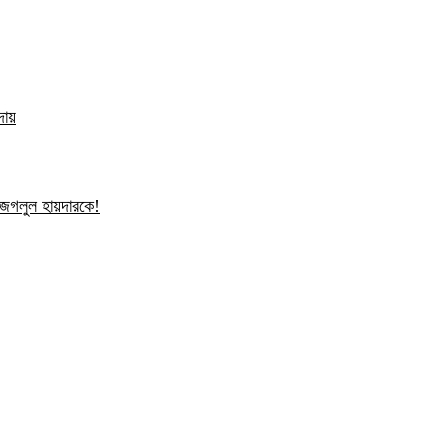
দায়
ন জগলুল হায়দারকে!