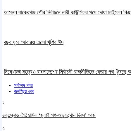
আসন্ন বাকেরগঞ্জ পৌর নির্বাচনে নারী কাউন্সিলর পদে দোয়া চাইলেন ব
বছর ঘুরে আবারও এলো খুশির ঈদ
নিষেধাজ্ঞা সত্ত্বেও বাংলাদেশের নির্বাচনী রাজনীতিতে ফেরার পথ খুঁজছে
সর্বশেষ খবর
জনপ্রিয় খবর
১
রক্তস্নাত ঐতিহাসিক ‌‘জুলাই গণ-অভ্যুত্থান দিবস’ আজ
২