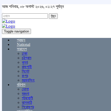
আজ শনিবার, ০৮ অগাস্ট ২০২৬, ০১:২৭ পূর্বাহ্ন
খুঁজুন
Toggle navigation
প্রচ্ছদ
National
সারাদেশ
ঢাকা
চট্টগ্রাম
খুলনা
রাজশাহী
সিলেট
রংপুর
ময়মনসিংহ
বরিশাল
ভোলা
বরগুনা
পটুয়াখালী
ঝালকাঠি
পিরোজপুর