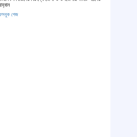
হ্বান
েসবুক পেজ