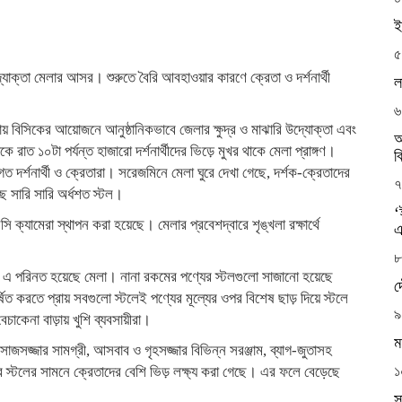
ই
৫
যোক্তা মেলার আসর। শুরুতে বৈরি আবহাওয়ার কারণে ক্রেতা ও দর্শনার্থী
ল
৬
় বিসিকের আয়োজনে আনুষ্ঠানিকভাবে জেলার ক্ষুদ্র ও মাঝারি উদ্যোক্তা এবং
আ
 রাত ১০টা পর্যন্ত হাজারো দর্শনার্থীদের ভিড়ে মুখর থাকে মেলা প্রাঙ্গণ।
ব
র্শনার্থী ও ক্রেতারা। সরেজমিনে মেলা ঘুরে দেখা গেছে, দর্শক-ক্রেতাদের
৭
ে সারি সারি অর্ধশত স্টল।
‘
 ক্যামেরা স্থাপন করা হয়েছে। মেলার প্রবেশদ্বারে শৃঙ্খলা রক্ষার্থে
এ
৮
স্পট এ পরিনত হয়েছে মেলা। নানা রকমের পণ্যের স্টলগুলো সাজানো হয়েছে
দ
িত করতে প্রায় সবগুলো স্টলেই পণ্যের মূল্যের ওপর বিশেষ ছাড় দিয়ে স্টলে
৯
চাকেনা বাড়ায় খুশি ব্যবসায়ীরা।
ম
সাজসজ্জার সামগ্রী, আসবাব ও গৃহসজ্জার বিভিন্ন সরঞ্জাম, ব্যাগ-জুতাসহ
১
ের স্টলের সামনে ক্রেতাদের বেশি ভিড় লক্ষ্য করা গেছে। এর ফলে বেড়েছে
স