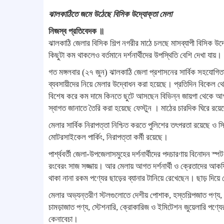
ঝালকাঠিতে জমে উঠেছে বিসিক উদ্যোক্তা মেলা
নিজস্ব প্রতিবেদক ॥
ঝালকাঠি জেলার বিসিক শিল্প নগরীর মাঠে চলছে মাসব্যাপী বিসিক উদ্
কিছুটা কম থাকলেও বর্তমানে দর্শনার্থীদের উপস্থিতি বেশি‌ দেখা যায়।
গত মঙ্গলবার (২৭ জুন) ঝালকাঠি জেলা প্রশাসনের সার্বিক সহযোগিতায
ব্যবসায়ীদের নিয়ে মেলার উদ্বোধন করা হয়েছে। প্রতিদিন বিকেল থেকে
বিশেষ করে কম দামে কিনতে ছুটে আসছেন বিভিন্ন জায়গা থেকে আগত দ
স্বাগত জানাতে তৈরি করা হয়েছে ফেস্টুন । মাঠের চারদিক ঘিরে রয়েছ
মেলার সার্বিক নিরাপত্তা নিশ্চিত করতে পুলিশের তৎপরতা রয়েছে ও সিসি
মোটরসাইকেল পার্কিং, নিরাপত্তা কর্মী রয়েছে।
পার্শ্ববর্তী জেলা-উপজেলাসমুহের দর্শনার্থীদের পদচারণায় বিনোদন 
রংবেরং সাজ সজ্জায়। আর মেলায় আগত দর্শনার্থী ও ক্রেতাদের আকর্ষ
থাকা নানা রকম পণ্যের ছাড়ের ব্যানার টানিয়ে রেখেছেন। ছাড় দিয়ে বে
মেলার অভ্যন্তরীণ স্টলগুলোতে দেশীয় পোশাক, হস্তশিল্পজাত পণ্য, 
চামড়াজাত পণ্য, স্টেশনারি, ক্রোকারিজ ও ইমিটেশন জুয়েলারি পণ্য
কেনাবেচা।