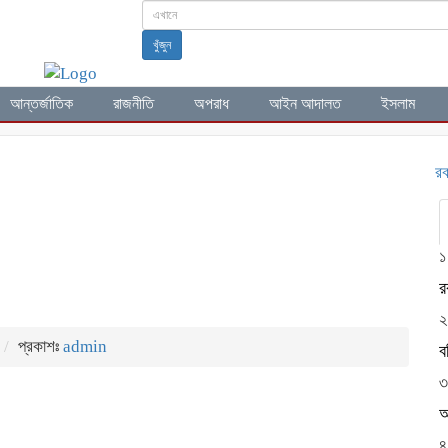
খুঁজুন
আন্তর্জাতিক
রাজনীতি
অপরাধ
আইন আদালত
ইসলাম
রক্তস
১
র
২
প্রকাশঃ
admin
ব
৩
আ
৪