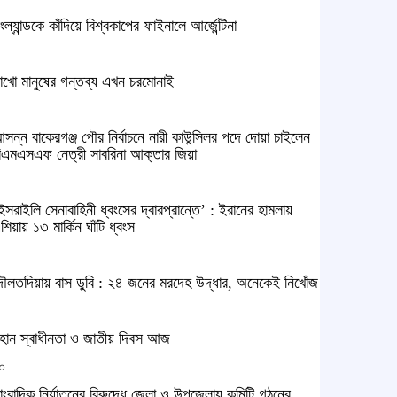
ংল্যান্ডকে কাঁদিয়ে বিশ্বকাপের ফাইনালে আর্জেন্টিনা
াখো মানুষের গন্তব্য এখন চরমোনাই
সন্ন বাকেরগঞ্জ পৌর নির্বাচনে নারী কাউন্সিলর পদে দোয়া চাইলেন
িএমএসএফ নেত্রী সাবরিনা আক্তার জিয়া
ইসরাইলি সেনাবাহিনী ধ্বংসের দ্বারপ্রান্তে’ : ইরানের হামলায়
শিয়ায় ১৩ মার্কিন ঘাঁটি ধ্বংস
ৌলতদিয়ায় বাস ডুবি : ২৪ জনের মরদেহ উদ্ধার, অনেকেই নিখোঁজ
হান স্বাধীনতা ও জাতীয় দিবস আজ
০
াংবাদিক নির্যাতনের বিরুদ্ধে জেলা ও উপজেলায় কমিটি গঠনের