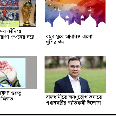
দের কাঁদিয়ে
বছর ঘুরে আবারও এলো
রোপা স্পেনের ঘরে
খুশির ঈদ
ফ’র গুরুত্ব,
রাজধানীতে জনদুর্ভোগ কমাতে
 ফজিলত
প্রধানমন্ত্রীর ব্যতিক্রমী উদ্যােগ