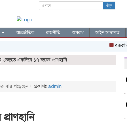
খুঁজুন
ল
আন্তর্জাতিক
রাজনীতি
অপরাধ
আইন আদালত
রক্তস্নাত
ডেঙ্গুতে একদিনে ১৭ জনের প্রাণহানি
৫ বার পড়েছেন
প্রকাশঃ
admin
প্রাণহানি