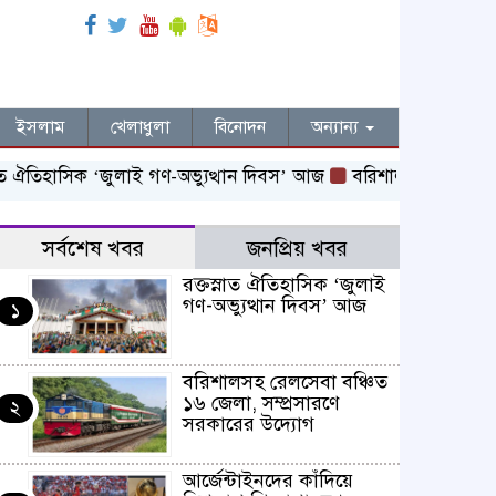
ইসলাম
খেলাধুলা
বিনোদন
অন্যান্য
 ঐতিহাসিক ‌‘জুলাই গণ-অভ্যুত্থান দিবস’ আজ
বরিশালসহ রেলসেবা বঞ্চ
সর্বশেষ খবর
জনপ্রিয় খবর
রক্তস্নাত ঐতিহাসিক ‌‘জুলাই
গণ-অভ্যুত্থান দিবস’ আজ
১
বরিশালসহ রেলসেবা বঞ্চিত
১৬ জেলা, সম্প্রসারণে
২
সরকারের উদ্যোগ
আর্জেন্টাইনদের কাঁদিয়ে