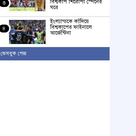
বিশ্বকাপ শিরোপা স্পেনের
৩
ঘরে
ইংল্যান্ডকে কাঁদিয়ে
বিশ্বকাপের ফাইনালে
৪
আর্জেন্টিনা
লাখো মানুষের গন্তব্য এখন
ফেসবুক পেজ
চরমোনাই
৫
আসন্ন বাকেরগঞ্জ পৌর
নির্বাচনে নারী কাউন্সিলর
৬
পদে দোয়া চাইলেন
বিএমএসএফ নেত্রী সাবরিনা
আক্তার জিয়া
‘ইসরাইলি সেনাবাহিনী
ধ্বংসের দ্বারপ্রান্তে’ : ইরানের
৭
হামলায় এশিয়ায় ১৩ মার্কিন
ঘাঁটি ধ্বংস