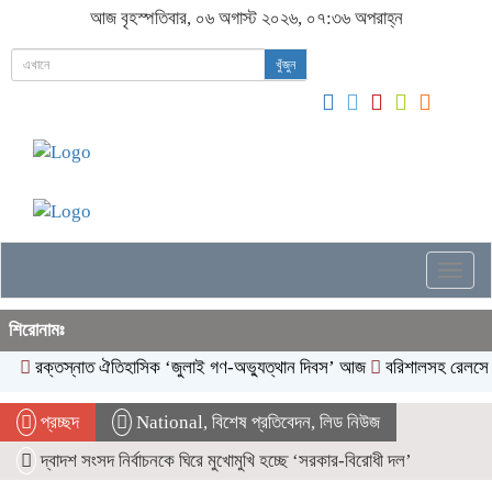
আজ বৃহস্পতিবার, ০৬ অগাস্ট ২০২৬, ০৭:৩৬ অপরাহ্ন
খুঁজুন
Togg
navig
শিরোনামঃ
্তস্নাত ঐতিহাসিক ‌‘জুলাই গণ-অভ্যুত্থান দিবস’ আজ
বরিশালসহ রেলসেবা বঞ্চিত 
প্রচ্ছদ
National
,
বিশেষ প্রতিবেদন
,
লিড নিউজ
দ্বাদশ সংসদ নির্বাচনকে ঘিরে মুখোমুখি হচ্ছে ‘সরকার-বিরোধী দল’