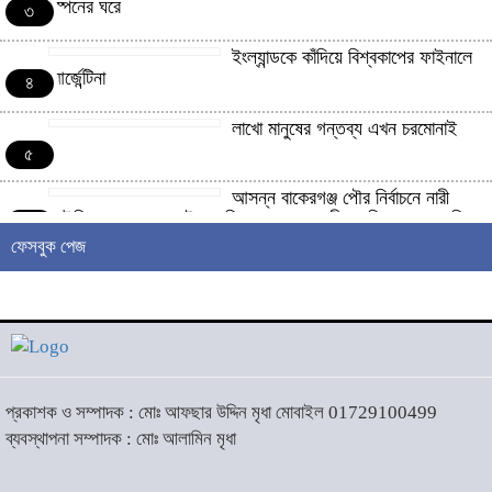
স্পেনের ঘরে
৩
ইংল্যান্ডকে কাঁদিয়ে বিশ্বকাপের ফাইনালে
আর্জেন্টিনা
৪
লাখো মানুষের গন্তব্য এখন চরমোনাই
৫
আসন্ন বাকেরগঞ্জ পৌর নির্বাচনে নারী
কাউন্সিলর পদে দোয়া চাইলেন বিএমএসএফ নেত্রী সাবরিনা আক্তার জিয়া
৬
ফেসবুক পেজ
‘ইসরাইলি সেনাবাহিনী ধ্বংসের
দ্বারপ্রান্তে’ : ইরানের হামলায় এশিয়ায়
৭
১৩ মার্কিন ঘাঁটি ধ্বংস
দৌলতদিয়ায় বাস ডুবি : ২৪ জনের মরদেহ
উদ্ধার, অনেকেই নিখোঁজ
৮
প্রকাশক ও সম্পাদক : মোঃ আফছার উদ্দিন মৃধা মোবাইল 01729100499
ব্যবস্থাপনা সম্পাদক : মোঃ আলামিন মৃধা