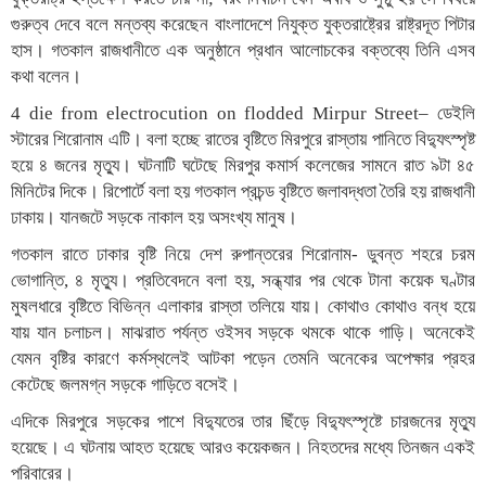
গুরুত্ব দেবে বলে মন্তব্য করেছেন বাংলাদেশে নিযুক্ত যুক্তরাষ্ট্রের রাষ্ট্রদূত পিটার
হাস। গতকাল রাজধানীতে এক অনুষ্ঠানে প্রধান আলোচকের বক্তব্যে তিনি এসব
কথা বলেন।
4 die from electrocution on flodded Mirpur Street– ডেইলি
স্টারের শিরোনাম এটি। বলা হচ্ছে রাতের বৃষ্টিতে মিরপুরে রাস্তায় পানিতে বিদ্যুৎস্পৃষ্ট
হয়ে ৪ জনের মৃত্যু। ঘটনাটি ঘটেছে মিরপুর কমার্স কলেজের সামনে রাত ৯টা ৪৫
মিনিটের দিকে। রিপোর্টে বলা হয় গতকাল প্রচন্ড বৃষ্টিতে জলাবদ্ধতা তৈরি হয় রাজধানী
ঢাকায়। যানজটে সড়কে নাকাল হয় অসংখ্য মানুষ।
গতকাল রাতে ঢাকার বৃষ্টি নিয়ে দেশ রুপান্তরের শিরোনাম- ডুবন্ত শহরে চরম
ভোগান্তি, ৪ মৃত্যু। প্রতিবেদনে বলা হয়, সন্ধ্যার পর থেকে টানা কয়েক ঘণ্টার
মুষলধারে বৃষ্টিতে বিভিন্ন এলাকার রাস্তা তলিয়ে যায়। কোথাও কোথাও বন্ধ হয়ে
যায় যান চলাচল। মাঝরাত পর্যন্ত ওইসব সড়কে থমকে থাকে গাড়ি। অনেকেই
যেমন বৃষ্টির কারণে কর্মস্থলেই আটকা পড়েন তেমনি অনেকের অপেক্ষার প্রহর
কেটেছে জলমগ্ন সড়কে গাড়িতে বসেই।
এদিকে মিরপুরে সড়কের পাশে বিদ্যুতের তার ছিঁড়ে বিদ্যুৎস্পৃষ্টে চারজনের মৃত্যু
হয়েছে। এ ঘটনায় আহত হয়েছে আরও কয়েকজন। নিহতদের মধ্যে তিনজন একই
পরিবারের।