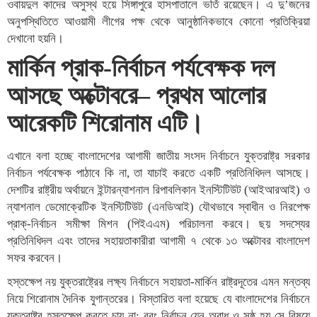
ওবায়দুল কাদের অসুস্থ হয়ে সিঙ্গাপুরে হাসপাতালে ভর্তি রয়েছেন। এ দু’জনের
অনুপস্থিতিতে আওয়ামী লীগের পক্ষ থেকে আনুষ্ঠানিকভাবে কোনো প্রতিক্রিয়া
দেখানো হয়নি।
মার্কিন প্রাক-নির্বাচন পর্যবেক্ষক দল
আসছে অক্টোবরে– প্রথম আলোর
আরেকটি শিরোনাম এটি।
এখানে বলা হচ্ছে বাংলাদেশের আগামী জাতীয় সংসদ নির্বাচনে যুক্তরাষ্ট্র সরকার
নির্বাচন পর্যবেক্ষক পাঠাবে কি না, তা যাচাই করতে একটি প্রতিনিধিদল আসছে।
দেশটির রাষ্ট্রীয় অর্থায়নে ইন্টারন্যাশনাল রিপাবলিকান ইনস্টিটিউট (আইআরআই) ও
ন্যাশনাল ডেমোক্রেটিক ইনস্টিটিউট (এনডিআই) যৌথভাবে স্বাধীন ও নিরপেক্ষ
প্রাক্‌-নির্বাচন সমীক্ষা মিশন (পিইএএম) পরিচালনা করবে। ছয় সদস্যের
প্রতিনিধিদল এবং তাদের সহায়তাকারীরা আগামী ৭ থেকে ১৩ অক্টোবর বাংলাদেশ
সফর করবেন।
হস্তক্ষেপ নয় যুক্তরাষ্ট্রের লক্ষ্য নির্বাচনে সহায়তা-মার্কিন রাষ্ট্রদূতের এমন মন্তব্য
নিয়ে শিরোনাম দৈনিক যুগান্তরের। বিস্তারিত বলা হয়েছে যে বাংলাদেশের নির্বাচনে
যুক্তরাষ্ট্র হস্তক্ষেপ করতে চায় না; বরং নির্বাচন যেন অবাধ ও সুষ্ঠু হয় সে বিষয়ে