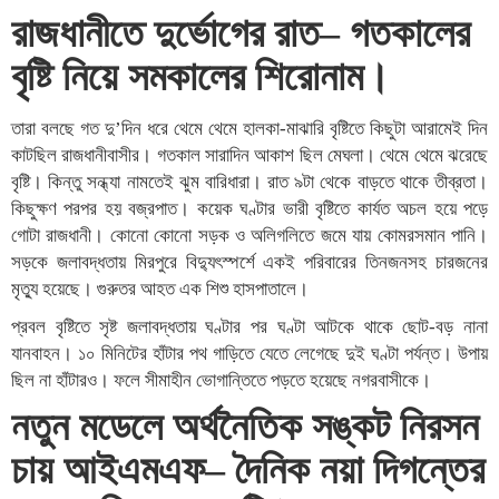
রাজধানীতে দুর্ভোগের রাত– গতকালের
বৃষ্টি নিয়ে সমকালের শিরোনাম।
তারা বলছে গত দু’দিন ধরে থেমে থেমে হালকা-মাঝারি বৃষ্টিতে কিছুটা আরামেই দিন
কাটছিল রাজধানীবাসীর। গতকাল সারাদিন আকাশ ছিল মেঘলা। থেমে থেমে ঝরেছে
বৃষ্টি। কিন্তু সন্ধ্যা নামতেই ঝুম বারিধারা। রাত ৯টা থেকে বাড়তে থাকে তীব্রতা।
কিছুক্ষণ পরপর হয় বজ্রপাত। কয়েক ঘণ্টার ভারী বৃষ্টিতে কার্যত অচল হয়ে পড়ে
গোটা রাজধানী। কোনো কোনো সড়ক ও অলিগলিতে জমে যায় কোমরসমান পানি।
সড়কে জলাবদ্ধতায় মিরপুরে বিদ্যুৎস্পর্শে একই পরিবারের তিনজনসহ চারজনের
মৃত্যু হয়েছে। গুরুতর আহত এক শিশু হাসপাতালে।
প্রবল বৃষ্টিতে সৃষ্ট জলাবদ্ধতায় ঘণ্টার পর ঘণ্টা আটকে থাকে ছোট-বড় নানা
যানবাহন। ১০ মিনিটের হাঁটার পথ গাড়িতে যেতে লেগেছে দুই ঘণ্টা পর্যন্ত। উপায়
ছিল না হাঁটারও। ফলে সীমাহীন ভোগান্তিতে পড়তে হয়েছে নগরবাসীকে।
নতুন মডেলে অর্থনৈতিক সঙ্কট নিরসন
চায় আইএমএফ– দৈনিক নয়া দিগন্তের