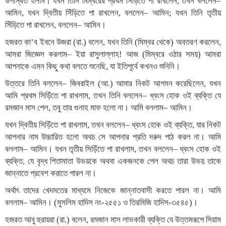
উপস্থিত হলাম। যখন তিনি মিম্বরের প্রথম সিড়িঁতে পা রাখলেন, তখন বললেন–
আমিন, যখন দ্বিতীয় সিঁড়িতে পা রাখলেন, বললেন– আমিন; যখন তিনি তৃতীয়
সিঁড়িতে পা রাখলেন, বললেন– আমিন।
হজরত কা’ব ইবনে উজরা (রা.) বলেন, যখন তিনি (মিম্বর থেকে) অবতরণ করলেন,
আমরা জিজ্ঞেস করলাম– ইয়া রাসুলাল্লাহ! আজ (মিম্বরে ওঠার সময়) আমরা
আপনাকে এমন কিছু কথা বলতে শুনেছি, যা ইতিপূর্বে কখনও শুনিনি।
উত্তরে তিনি বললেন– জিবরাইল (আ.) আমার নিকট আগমন করেছিলেন, যখন
আমি প্রথম সিড়িঁতে পা রাখলাম, তখন তিনি বললেন– ধ্বংস হোক ওই ব্যক্তি যে
রমজান মাস পেল, তবু তার গুনাহ মাফ হলো না। আমি বললাম– আমিন।
যখন দ্বিতীয় সিড়িঁতে পা রাখলাম, তখন বললেন– ধ্বংস হোক ওই ব্যক্তি, যার নিকট
আপনার নাম উচ্চারিত হলো অথচ সে আপনার প্রতি দরুদ পাঠ করল না। আমি
বললাম– আমিন। যখন তৃতীয় সিড়িঁতে পা রাখলাম, তখন বললেন– ধ্বংস হোক ওই
ব্যক্তি, যে বৃদ্ধ পিতামাতা উভয়কে অথবা একজনকে পেল অথচ তারা উভয় তাকে
জান্নাতে প্রবেশ করাতে পারল না।
অর্থাৎ তাদের খেদমতের মাধ্যমে নিজেকে জান্নাতবাসী করতে পারল না। আমি
বললাম– আমিন। (মুসলিম হাদিস নং-২৫৫১ ও তিরমিজি হাদিস-৩৫৪৫)।
হজরত আবু হুরায়রা (রা.) বলেন, রমজান মাস লাভকারী ব্যক্তি যে উত্তমরূপে সিয়াম