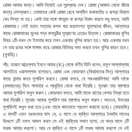
রোজা আমার জন্য। আমি নিজেই এর পুরস্কার দেব। রোজা (আজাব থেকে বাঁচার
জন্য) ঢালস্বরূপ। তোমাদের কেউ রোজা রেখে অশ্লীল কথাবার্তায় ও ঝগড়া বিবাদে
যেন লিপ্ত না হয়। কেউ তার সঙ্গে গালমন্দ বা ঝগড়া বিবাদ করলে শুধু বলবে, আমি
রোজাদার। সেই মহান সত্তার কসম যার করতলগত মুহাম্মদের জীবন, আল্লাহর
কাছে রোজাদারের মুখের গন্ধ কস্তুরীর সুঘ্রাণের চেয়েও উত্তম। রোজাদারের খুশির
বিষয় ২টি-যখন সে ইফতার করে তখন একবার খুশির কারণ হয়। আর একবার যখন
সে তার রবের সঙ্গে সাক্ষাৎ করে রোজার বিনিময় লাভ করবে তখন খুশির কারণ হবে।
(বুখারি)।
পাঁচ. হযরত আব্দুল্লাহ ইবনে আমর (রা.) থেকে বর্ণিত তিনি বলেন, রসুল সাল্লাল্লাহু
আলাইহে ওয়াসাল্লাম বলেছেন, রোজা এবং কোরআন (কিয়ামতের দিন) আল্লাহর
কাছে বান্দার জন্য সুপারিশ করবে। রোজা বলবে, হে পরওয়ারদিগার! আমি তাকে
(রমজানের) দিনে পানাহার ও প্রবৃত্তি থেকে বাধা দিয়েছি। সুতরাং তার ব্যাপারে
আমার সুপারিশ কবুল করুন। কোরআন বলবে, আমি তাকে রাতের বেলায় নিদ্রা হতে
বাধা দিয়েছি। সুতরাং আমার সুপারিশ তার ব্যাপারে কবুল করুন। অতএব, উভয়ের
সুপারিশই কবুল করা হবে (এবং তাকে জান্নাতে প্রবেশ করানো হবে)। (বায়হাকি)
এ মাসটি এমন বরকতময় মাস যে, এ মাসে যে ব্যক্তি আল্লাহর নৈকট্য লাভের
উদ্দেশে ১টি নফল আমল করল সে ওই ব্যক্তির সমান হলো, যে অন্য মাসে ১টি
ফরজ আদায় করলো। আর যে ব্যক্তি এ মাসে ১টি ফরজ আদায় করলো সে ওই