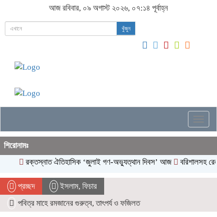
আজ রবিবার, ০৯ অগাস্ট ২০২৬, ০৭:১৪ পূর্বাহ্ন
খুঁজুন
Togg
navig
শিরোনামঃ
রক্তস্নাত ঐতিহাসিক ‌‘জুলাই গণ-অভ্যুত্থান দিবস’ আজ
বরিশালসহ রেলসেবা 
প্রচ্ছদ
ইসলাম
,
ফিচার
পবিত্র মাহে রমজানের গুরুত্ব, তাৎপর্য ও ফজিলত