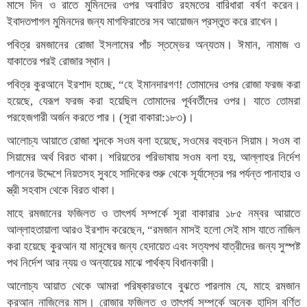
মাসে দিন ও রাতে মুমিনদের ওপর অবারিত রহমতের বারিধারা বর্ষণ করেন।
ইবাদতপাগল মুমিনদের জন্য মাগফিরাতের সব আয়োজন প্রস্তুত করে রাখেন।
পবিত্র রমজানের রোজা ইসলামের পাঁচ স্তম্ভের অন্যতম। ঈমান, নামাজ ও
যাকাতের পরই রোজার স্থান।
পবিত্র কুরআনে ইরশাদ হচ্ছে, “হে ইমানদারগণ! তোমাদের ওপর রোজা ফরজ করা
হয়েছে, যেরূপ ফরজ করা হয়েছিল তোমাদের পূর্ববর্তীদের ওপর। যাতে তোমরা
পরহেজগারী অর্জন করতে পার। (সূরা বাকারা:১৮৩)।
আলোচ্য আয়াতে রোজা শব্দকে সওম বলা হয়েছে, সওমের বহুবচন সিয়াম। সওম বা
সিয়ামের অর্থ বিরত থাকা। শরিয়তের পরিভাষায় সওম বলা হয়, আল্লাহর নির্দেশ
পালনের উদ্দেশে নিয়তসহ সুবহে সাদিকের শুরু থেকে সূর্যাস্তের পর পর্যন্ত পানাহার ও
স্ত্রী সহবাস থেকে বিরত থাকা।
মাহে রমজানের ফজিলত ও তাৎপর্য সম্পর্কে সূরা বাকারার ১৮৫ নম্বর আয়াতে
আল্লাহতায়ালা আরও ইরশাদ করেছেন, “রমজান মাসই হলো সেই মাস যাতে নাজিল
করা হয়েছে কুরআন যা মানুষের জন্য হেদায়েত এবং সত্যপথ যাত্রীদের জন্য সুস্পষ্ট
পথ নির্দেশ আর ন্যয় ও অন্যায়ের মাঝে পার্থক্য বিধানকারী।
আলোচ্য আয়াত থেকে আমরা পরিষ্কারভাবে বুঝতে পারলাম যে, মাহে রমজান
কুরআন নাজিলের মাস। রোজার ফজিলত ও তাৎপর্য সম্পর্কে অনেক হাদিস বর্ণিত