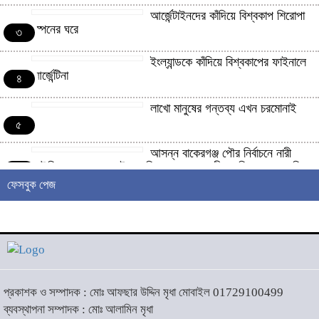
আর্জেন্টাইনদের কাঁদিয়ে বিশ্বকাপ শিরোপা
স্পেনের ঘরে
৩
ইংল্যান্ডকে কাঁদিয়ে বিশ্বকাপের ফাইনালে
আর্জেন্টিনা
৪
লাখো মানুষের গন্তব্য এখন চরমোনাই
৫
আসন্ন বাকেরগঞ্জ পৌর নির্বাচনে নারী
কাউন্সিলর পদে দোয়া চাইলেন বিএমএসএফ নেত্রী সাবরিনা আক্তার জিয়া
৬
ফেসবুক পেজ
‘ইসরাইলি সেনাবাহিনী ধ্বংসের
দ্বারপ্রান্তে’ : ইরানের হামলায় এশিয়ায়
৭
১৩ মার্কিন ঘাঁটি ধ্বংস
দৌলতদিয়ায় বাস ডুবি : ২৪ জনের মরদেহ
উদ্ধার, অনেকেই নিখোঁজ
৮
প্রকাশক ও সম্পাদক : মোঃ আফছার উদ্দিন মৃধা মোবাইল 01729100499
ব্যবস্থাপনা সম্পাদক : মোঃ আলামিন মৃধা