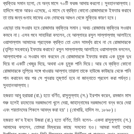
ব্যক্তির সমান হলো, যে অন্য মাসে ৭০টি ফরজ আদায় করলো। সুবহানআল্লাহ।
হাদিসে পাকে আরও এসেছে, এ মাসে যে ব্যক্তি কোনো রোজাদারকে ইফতার করাবে
তা তার জন্য গুনাহ মাফের এবং দোযখের আগুন থেকে মুক্তির কারণ হবে।
এছাড়া তার সওয়াব হবে রোজাদার ব্যক্তির সমান। অথচ রোজাদার ব্যক্তির সওয়াব
কমবে না। এসব শুনে সাহাবিরা বললেন, হে আল্লাহর রসুল সাল্লাল্লাহু আলাইহে
ওয়াসাল্লাম আমাদের প্রত্যেক ব্যক্তি তো এমন সামর্থ্য রাখে না যে রোজাদারকে
(তৃপ্তি সহকারে) ইফতার করাবে? রসুল সাল্লাল্লাহু আলাইহে ওয়াসাল্লাম বললেন,
আল্লাহপাক এ সওয়াব দান করবেন যে রোজাদারকে ইফতার করায় এক চুমুক দুধ
দিয়ে বা একটি খেজুর দিয়ে, অথবা এক চুমুক পানি দিয়ে। আর যে ব্যক্তি কোনো
রোজাদারকে তৃপ্তির সঙ্গে খাওয়ায় আল্লাহ তায়ালা তাকে হাউজে কাউছার থেকে পানি
পান করাবেন যার পর সে পুনরায় তৃষ্ণার্ত হবে না জান্নাতে প্রবেশ করা পর্যন্ত।
সুবহানআল্লাহ।
হজরত আবু হুরায়রা (রা.) হতে বর্ণিত, রাসুলুল্লাহ (স.) ইরশাদ করেন, রমজান মাস
শুরু হলেই রহমতের দরজাগুলো খুলে দেয়া, জাহান্নামের দরজাগুলো বন্ধ করে দেয়া
এবং শয়তানদের শিকলে আবদ্ধ করা হয়’। (বোখারি, হাদিস নং. ১৮৯৮)।
হজরত কা’ব ইবনে উজরা (রা.) হতে বর্ণিত, তিনি বলেন- একদা রাসুলুল্লাহ (স.)
আমাদের বললেন, তোমরা মিম্বরের কাছে সমবেত হও। আমরা সবাই তথায়