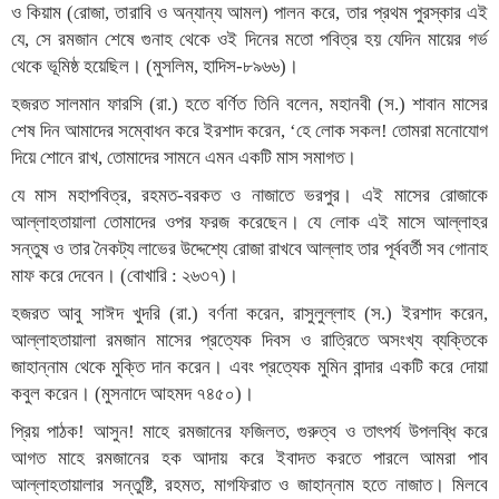
ও কিয়াম (রোজা, তারাবি ও অন্যান্য আমল) পালন করে, তার প্রথম পুরস্কার এই
যে, সে রমজান শেষে গুনাহ থেকে ওই দিনের মতো পবিত্র হয় যেদিন মায়ের গর্ভ
থেকে ভূমিষ্ঠ হয়েছিল। (মুসলিম, হাদিস-৮৯৬৬)।
হজরত সালমান ফারসি (রা.) হতে বর্ণিত তিনি বলেন, মহানবী (স.) শাবান মাসের
শেষ দিন আমাদের সম্বোধন করে ইরশাদ করেন, ‘হে লোক সকল! তোমরা মনোযোগ
দিয়ে শোনে রাখ, তোমাদের সামনে এমন একটি মাস সমাগত।
যে মাস মহাপবিত্র, রহমত-বরকত ও নাজাতে ভরপুর। এই মাসের রোজাকে
আল্লাহতায়ালা তোমাদের ওপর ফরজ করেছেন। যে লোক এই মাসে আল্লাহর
সন্তুষ ও তার নৈকট্য লাভের উদ্দেশ্যে রোজা রাখবে আল্লাহ তার পূর্ববর্তী সব গোনাহ
মাফ করে দেবেন। (বোখারি : ২৬৩৭)।
হজরত আবু সাঈদ খুদরি (রা.) বর্ণনা করেন, রাসুলুল্লাহ (স.) ইরশাদ করেন,
আল্লাহতায়ালা রমজান মাসের প্রত্যেক দিবস ও রাত্রিতে অসংখ্য ব্যক্তিকে
জাহান্নাম থেকে মুক্তি দান করেন। এবং প্রত্যেক মুমিন বান্দার একটি করে দোয়া
কবুল করেন। (মুসনাদে আহমদ ৭৪৫০)।
প্রিয় পাঠক! আসুন! মাহে রমজানের ফজিলত, গুরুত্ব ও তাৎপর্য উপলব্ধি করে
আগত মাহে রমজানের হক আদায় করে ইবাদত করতে পারলে আমরা পাব
আল্লাহতায়ালার সন্তুষ্টি, রহমত, মাগফিরাত ও জাহান্নাম হতে নাজাত। মিলবে