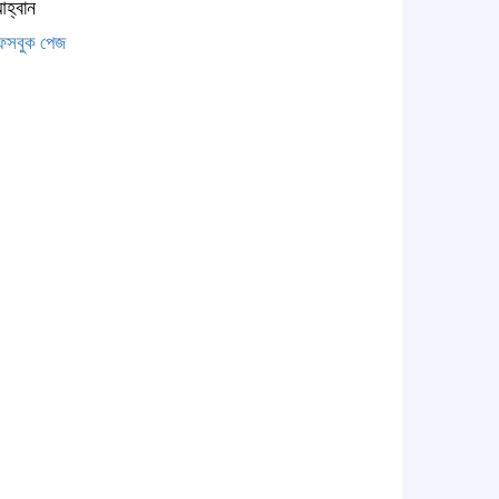
হ্বান
েসবুক পেজ