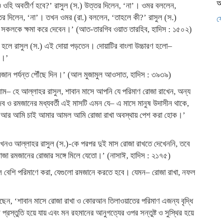
আ
ওহি অবতীর্ণ হবে?’ রাসুল (স.) উত্তর দিলেন, ‘না’। ওমর বললেন,
উত্তর দিলেন, ‘না’। তখন ওমর (রা.) বললেন, ‘তাহলে কী?’ রাসুল (স.)
ফ
সী সকলকে ক্ষমা করে দেবেন।’ (আত-তারগিব ওয়াত তারহিব, হাদিস : ১৫০২)
ত হলে রাসুল (স.) এই দোয়া পড়তেন। দোয়াটির বাংলা উচ্চারণ হলো–
ান।’
মজান পর্যন্ত পৌঁছে দিন।’ (আল মুজামুল আওসাত, হাদিস : ৩৯৩৯)
লাম– হে আল্লাহর রাসুল, শাবান মাসে আপনি যে পরিমাণ রোজা রাখেন, অন্য
 ও রমজানের মধ্যবর্তী এই মাসটি এমন যে– এ মাসে মানুষ উদাসীন থাকে,
। আর আমি চাই আমার আমল আমি রোজা রাখা অবস্থায় পেশ করা হোক।’
নি কখনও আল্লাহর রাসুল (স.)-কে পরপর দুই মাস রোজা রাখতে দেখেননি, তবে
োজা রমজানের রোজার সঙ্গে মিলে যেতো।’ (নাসাঈ, হাদিস : ২১৭৫)
ল বেশি পরিমাণে করা, যেগুলো রমজানে করতে হবে। যেমন– রোজা রাখা, নফল
ছেন, ‘শাবান মাসে রোজা রাখা ও কোরআন তিলাওয়াতের পরিমাণ এজন্য বৃদ্ধি
্রস্তুতি হয়ে যায় এবং মন রহমানের আনুগত্যের ওপর সন্তুষ্ট ও সুস্থির হয়ে