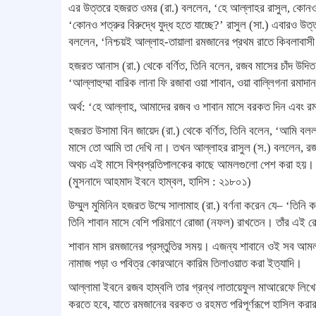
এর উত্তরে হজরত ওমর (রা.) বললেন, ‘হে আল্লাহর রাসুল, কোনও 
‘কোনও শত্রুর বিরুদ্ধে যুদ্ধ হতে যাচ্ছে?’ রাসুল (সা.) এবারও 
বললেন, ‘নিশ্চয়ই আল্লাহ-তায়ালা রমজানের প্রথম রাতে কিবলাবা
হজরত আনাস (রা.) থেকে বর্ণিত, তিনি বলেন, রজব মাসের চাঁদ উদি
‘আল্লাহুম্মা বারিক লানা ফি রজাবা ওয়া শাবান, ওয়া বাল্লিগনা রমাদ
অর্থ: ‘হে আল্লাহ, আমাদের রজব ও শাবান মাসে বরকত দিন এবং র
হজরত উসামা বিন জায়েদ (রা.) থেকে বর্ণিত, তিনি বলেন, ‘আমি বল
মাসে তো আমি তা দেখি না। তখন আল্লাহর রাসুল (স.) বললেন, রজব
অথচ এই মাসে বিশ্বপ্রতিপালকের কাছে আমলগুলো পেশ করা হয়
(মুসনাদে আহমাদ ইবনে হাম্বল, হাদিস : ২১৮০১)
উম্মুল মুমিনিন হজরত উম্মে সালামাহ (রা.) বর্ণনা করেন যে– ‘তি
তিনি শাবান মাসে বেশি পরিমাণে রোজা (নফল) রাখতেন। তাঁর এই র
শাবান মাস রমজানের প্রস্তুতির সময়। এজন্য শাবানে ওই সব আম
নামাজ পড়া ও পবিত্র কোরআনে কারিম তিলাওয়াত করা ইত্যাদি।
আল্লামা ইবনে রজব হাম্বলি তার গ্রন্থ লাতায়েফুল মাআরেফে লিখে
করতে হবে, যাতে রমজানের বরকত ও রহমত পরিপূর্ণরূপে হাসিল করার প