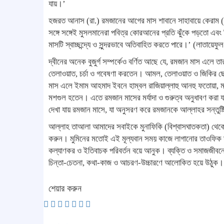
যায়।’
হজরত আনাস (রা.) রমজানের আগের মাস শাবানে সাহাবায়ে কেরাম 
সঙ্গে সঙ্গেই মুসলমানেরা পবিত্র কোরআনের প্রতি ঝুঁকে পড়তো এব
মাসটি স্বাচ্ছন্দ্যে ও সুন্দরভাবে অতিবাহিত করতে পারে।’ (লাতায়ে
দ্বীনের অনেক বুজুর্গ সম্পর্কেও বর্ণিত আছে যে, রমজান মাস এ
তেলাওয়াত, চর্চা ও গবেষণা করতেন। আমল, তেলাওয়াত ও জিকির ছে
মাস এলে ইমাম আহমাদ ইবনে হাম্বল রাজিয়াল্লাহু আনহু ফতোয়া, মা
মশগুল হতেন। এতে রমজান মাসের মর্যাদা ও গুরুত্ব অনুধাবণ করা যায়
দেখা যায় রমজান মাসে, যা অনুসরণ করে রমজানকে আল্লাহর সন্তুষ্টি অ
আল্লাহ তাআলা আমাদের সবাইকে মুনাফিকি (বিশ্বাসঘাতকতা) থেকে
করুন। মুমিনের মতোই এই মূল্যবান সময় কাজে লাগানোর তাওফিক 
কল্যাণকর ও ইতিবাচক পরিবর্তন বয়ে আনুক। ব্যক্তি ও সমাজজীবনে
চিন্তা-চেতনা, কথা-কাজ ও আচরণ-উচ্চারণে আলোকিত হয়ে উঠুক।
শেয়ার করুন