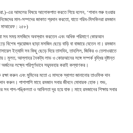
(রা.)-এর আমলের বিষয়ে আলোকপাত করতে গিয়ে বলেন, ‘শাবান শুরু হওয়ার
ং নিজেদের মাল-সম্পদের জাকাত প্রদান করতো, যাতে গরিব-মিসকিনরা রমজান
ফুল মাআরেফ : ২৫৮)
লে তারা সব সময় মসজিদে অবস্থান করতেন এবং অধিক পরিমাণে কোরআন
ড়ে বিশেষ প্রয়োজন ছাড়া মসজিদ ছেড়ে বাড়ি বা বাজারে যেতেন না। রমজান
সায়েল ইত্যাদি সব কিছু ছেড়ে দিয়ে তাসবিহ, তাহলিল, জিকির ও তেলাওয়াতে
। মূলত, আল্লাহর নৈকট্য লাভ ও কোরআনের সঙ্গে সম্পর্ক বৃদ্ধির দৃষ্টান্ত
র্জনের লক্ষ্যে পরিপূর্ণভাবে সদ্ব্যবহার করাই কল্যাণকর।
 রক্ষা করুন এবং মুমিনের মতো এ মাসকে স্বাগত জানানোর তাওফিক দান
দান করুন। পাশাপাশি মাহে রমজান সবার জীবনে মোবারক হোক। শুভ,
র সব পাপ-পঙ্কিলতা ও আবিলতা দূর হয়ে যাক। মাহে রমজানের শিক্ষায় সবার