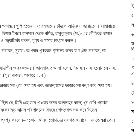
ই
৫
ল
ের আগমনে খুশি হতেন এবং রমজানের চাঁদকে অভিনন্দন জানাতেন। সাহাবায়ে
িশাম ইবনে হাসসান থেকে বর্ণিত, রাসুলুল্লাহ (স.)-এর দৌহিত্র হাসান
৬
ও জ্যোতির্ময় করুন, পুণ্য ও ক্ষমার মাধ্যম করুন।
আ
ব
রবেন, সুতরাং আপনার পুণ্যবান বান্দাদের জন্য যা বণ্টন করবেন, তা
৭
মর্যাদাশীল ও বরকতময়। আল্লাহ তাআলা বলেন, ‘রমযান মাস হলো- সে মাস,
‘
এ
’ (সুরা বাকারা, আয়াত: ১৮৫)
৮
জাগুলো খুলে দেয়া হয় এবং জাহান্নামের দরজাগুলো বন্ধ করে দেয়া হয়।
দ
৯
 ছিল যে, তিনি এই মাস পাওয়ার জন্য আল্লাহর কাছে খুব বেশি প্রার্থনা
 সংক্রান্ত আমল পরিপালনের বিষয়ে তোড়জোড় শুরু করে দিতেন।
ম
ার প্রশ্ন করলেন– ‘কোন জিনিস তোমাদের স্বাগত জানাবে এবং তোমরা কোন
১
স