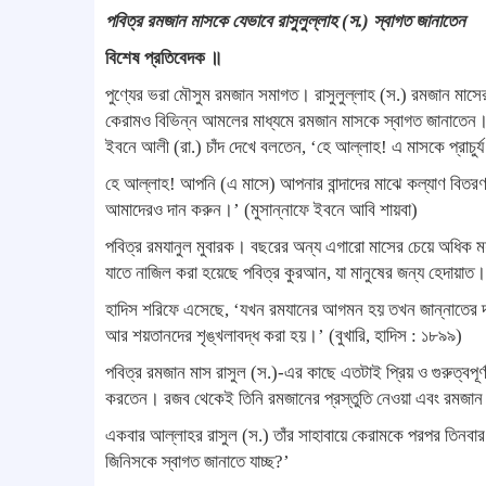
পবিত্র রমজান মাসকে যেভাবে রাসুলুল্লাহ (স.) স্বাগত জানাতেন
বিশেষ প্রতিবেদক ॥
পুণ্যের ভরা মৌসুম রমজান সমাগত। রাসুলুল্লাহ (স.) রমজান মাস
কেরামও বিভিন্ন আমলের মাধ্যমে রমজান মাসকে স্বাগত জানাতেন। হ
ইবনে আলী (রা.) চাঁদ দেখে বলতেন, ‘হে আল্লাহ! এ মাসকে প্রাচুর্য 
হে আল্লাহ! আপনি (এ মাসে) আপনার বান্দাদের মাঝে কল্যাণ বিতরণ ক
আমাদেরও দান করুন।’ (মুসান্নাফে ইবনে আবি শায়বা)
পবিত্র রমযানুল মুবারক। বছরের অন্য এগারো মাসের চেয়ে অধিক 
যাতে নাজিল করা হয়েছে পবিত্র কুরআন, যা মানুষের জন্য হেদায়াত।
হাদিস শরিফে এসেছে, ‘যখন রমযানের আগমন হয় তখন জান্নাতের দর
আর শয়তানদের শৃঙ্খলাবদ্ধ করা হয়।’ (বুখারি, হাদিস : ১৮৯৯)
পবিত্র রমজান মাস রাসুল (স.)-এর কাছে এতটাই প্রিয় ও গুরুত্বপূর্ণ
করতেন। রজব থেকেই তিনি রমজানের প্রস্তুতি নেওয়া এবং রমজান
একবার আল্লাহর রাসুল (স.) তাঁর সাহাবায়ে কেরামকে পরপর তিনব
জিনিসকে স্বাগত জানাতে যাচ্ছ?’