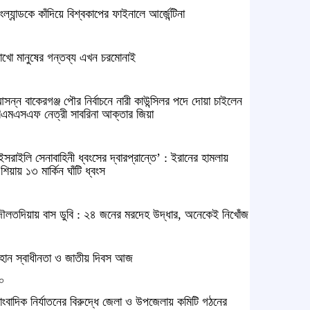
ংল্যান্ডকে কাঁদিয়ে বিশ্বকাপের ফাইনালে আর্জেন্টিনা
াখো মানুষের গন্তব্য এখন চরমোনাই
সন্ন বাকেরগঞ্জ পৌর নির্বাচনে নারী কাউন্সিলর পদে দোয়া চাইলেন
িএমএসএফ নেত্রী সাবরিনা আক্তার জিয়া
ইসরাইলি সেনাবাহিনী ধ্বংসের দ্বারপ্রান্তে’ : ইরানের হামলায়
শিয়ায় ১৩ মার্কিন ঘাঁটি ধ্বংস
ৌলতদিয়ায় বাস ডুবি : ২৪ জনের মরদেহ উদ্ধার, অনেকেই নিখোঁজ
হান স্বাধীনতা ও জাতীয় দিবস আজ
০
াংবাদিক নির্যাতনের বিরুদ্ধে জেলা ও উপজেলায় কমিটি গঠনের