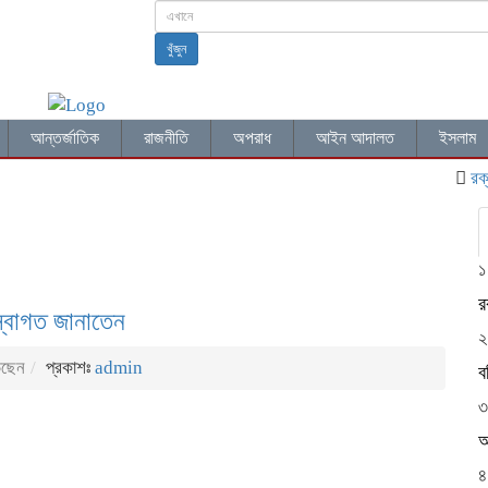
খুঁজুন
আন্তর্জাতিক
রাজনীতি
অপরাধ
আইন আদালত
ইসলাম
রক্তস্ন
১
র
স্বাগত জানাতেন
২
েছেন
প্রকাশঃ
admin
ব
৩
আ
৪