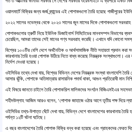
গত ৩ অক্টোবর কানাডা সরকার সে দেশের সরকারি ওয়েবসাইটে এ ব্যাপারে একটি বিজ্ঞপ
ওয়ালমার্টে বিক্রির জন্য জর্জ ব্র্যান্ডের এই পোশাকগুলো তৈরি হয়েছে গাজীপুরের 
২০২২ সালের নভেম্বর থেকে ২০২৩ সালের জুন মাসের দিকে পোশাকগুলো সরবরাহ
পোশাকগুলোর ত্রুটি নিয়ে ইউনিক ডিজাইনার্স লিমিটেডের মানবসম্পদ বিভাগের ব্যবস
চেয়েছিল, আমরা তাদের সেই মানের পণ্য সরবরাহ করেছি। এখানে যদি কোনো সমস্
বিশ্বের ১০০টির বেশি দেশে অর্থনৈতিক ও আর্থসামাজিক নীতি সহায়তা প্রদান করা
কারখানায় তৈরি হওয়া পোশাক উঠিয়ে নিতে বাধ্য করেছে নিয়ন্ত্রক সংস্থাগুলো। 
নির্দেশ দেওয়া হয়েছে।
ওইসিডির তথ্যে দেখা যায়, বিশ্বের বিভিন্ন দেশের নিয়ন্ত্রক সংস্থা বাংলাদেশি
আসার ঝুঁকি, পোশাকে অতিমাত্রায় রাসায়নিক পদার্থ থাকা, আগুন প্রতিরোধী মান নিশ্
এই বিষয়ে জানতে চাইলে তৈরি পোশাকশিল্প মালিকদের সংগঠন বিজিএমইএর সহসভাপ
শহীদউল্লাহ আজিম আরও বলেন, ‘পোশাক জাহাজে ওঠার আগে তৃতীয় পক্ষ দিয়ে ল্যাব
ওইসিডির তথ্য-উপাত্ত ঘেঁটে দেখা যায়, বিভিন্ন দেশে বাংলাদেশের কারখানায় ত
পর্যন্ত ১২টি ঘটনা ঘটেছে।
এ বছর বাংলাদেশের তৈরি পোশাক বিক্রি বন্ধ করা হয়েছে এবং গ্রাহকদের ফেরত দিতে ব