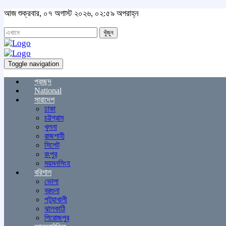
আজ শুক্রবার, ০৭ অগাস্ট ২০২৬, ০২:৫৯ অপরাহ্ন
খুঁজুন
Toggle navigation
প্রচ্ছদ
National
সারাদেশ
ঢাকা
চট্টগ্রাম
খুলনা
রাজশাহী
সিলেট
রংপুর
ময়মনসিংহ
বরিশাল
ভোলা
বরগুনা
পটুয়াখালী
ঝালকাঠি
পিরোজপুর