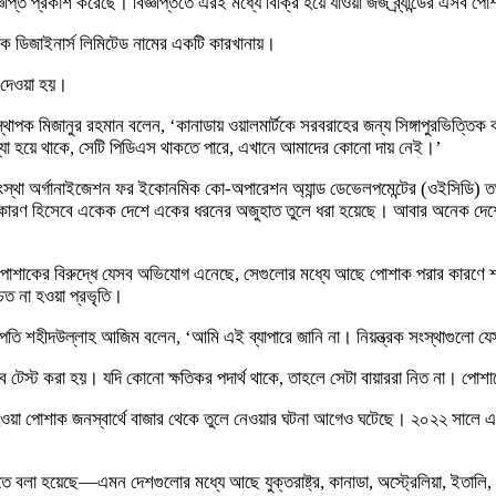
্তি প্রকাশ করেছে। বিজ্ঞপ্তিতে এরই মধ্যে বিক্রি হয়ে যাওয়া জর্জ ব্র্যান্ডের এসব 
ইউনিক ডিজাইনার্স লিমিটেড নামের একটি কারখানায়।
 দেওয়া হয়।
্থাপক মিজানুর রহমান বলেন, ‘কানাডায় ওয়ালমার্টকে সরবরাহের জন্য সিঙ্গাপুরভিত্তিক
যা হয়ে থাকে, সেটি পিডিএস থাকতে পারে, এখানে আমাদের কোনো দায় নেই।’
 সংস্থা অর্গানাইজেশন ফর ইকোনমিক কো-অপারেশন অ্যান্ড ডেভেলপমেন্টের (ওইসিডি) 
এর কারণ হিসেবে একেক দেশে একের ধরনের অজুহাত তুলে ধরা হয়েছে। আবার অনেক দেশে
 তৈরি পোশাকের বিরুদ্ধে যেসব অভিযোগ এনেছে, সেগুলোর মধ্যে আছে পোশাক পরার কারণে
চিত না হওয়া প্রভৃতি।
তি শহীদউল্লাহ আজিম বলেন, ‘আমি এই ব্যাপারে জানি না। নিয়ন্ত্রক সংস্থাগুলো
 টেস্ট করা হয়। যদি কোনো ক্ষতিকর পদার্থ থাকে, তাহলে সেটা বায়াররা নিত না। পো
ৈরি হওয়া পোশাক জনস্বার্থে বাজার থেকে তুলে নেওয়ার ঘটনা আগেও ঘটেছে। ২০২২ সা
লা হয়েছে—এমন দেশগুলোর মধ্যে আছে যুক্তরাষ্ট্র, কানাডা, অস্ট্রেলিয়া, ইতালি, অস্ট্