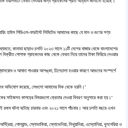
পোশাক ওয়ালমার্টে ফেরত দেওয়ার জন্য গ্রাহকদের প্রতি আহ্বান জানানো হয়েছে।
 বায়িং হাউস পিডিএস-ফারইস্ট লিমিটেড আমাদের কাছে যে মান ও গুণের পণ্য
তথ্যমতে, কানাডা ছাড়াও চলতি ২০২৩ সালে ১১টি দেশের বাজার থেকে বাংলাদেশের
 বিক্রীত পোশাক গ্রাহকদের কাছ থেকে ফেরত নিয়ে তাদের টাকা ফিরিয়ে দেওয়ার
 শ্বাসরোধ ও আঘাত পাওয়ার আশঙ্কা, ঢিলেঢালা হওয়ার কারণে আগুনের সংস্পর্শে
 যেসব অভিযোগ করেছে, সেগুলো আমাদের দিক থেকে হয়নি।’
শাকের সাইজসহ কাপড়ের বিষয়গুলো ক্রেতার দেওয়া বিবরণ অনুসারে করা হয়।’
লে এই রকম ঘটনা ঘটেছে চারবার এবং ২০২১ সালে পাঁচবার। আর চলতি বছরে এখন
রিয়া, পোল্যান্ড, স্লোভাকিয়া, স্লোভেনিয়া, লিথুয়ানিয়া, এস্তোনিয়া, বুলগেরিয়া ও