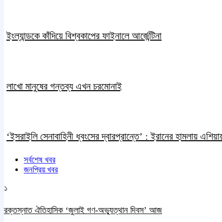
ইংল্যান্ডকে কাঁদিয়ে বিশ্বকাপের ফাইনালে আর্জেন্টিনা
লাখো মানুষের গন্তব্য এখন চরমোনাই
‘ইসরাইলি সেনাবাহিনী ধ্বংসের দ্বারপ্রান্তে’ : ইরানের হামলায় এশিয়ায় 
সর্বশেষ খবর
জনপ্রিয় খবর
১
রক্তস্নাত ঐতিহাসিক ‌‘জুলাই গণ-অভ্যুত্থান দিবস’ আজ