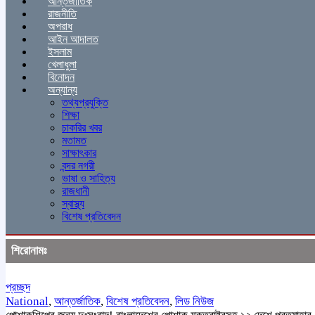
আন্তর্জাতিক
রাজনীতি
অপরাধ
আইন আদালত
ইসলাম
খেলাধুলা
বিনোদন
অন্যান্য
তথ্যপ্রযুক্তি
শিক্ষা
চাকরির খবর
মতামত
সাক্ষাৎকার
বন্দর নগরী
ভাষা ও সাহিত্য
রাজধানী
স্বাস্থ্য
বিশেষ প্রতিবেদন
শিরোনামঃ
প্রচ্ছদ
National
,
আন্তর্জাতিক
,
বিশেষ প্রতিবেদন
,
লিড নিউজ