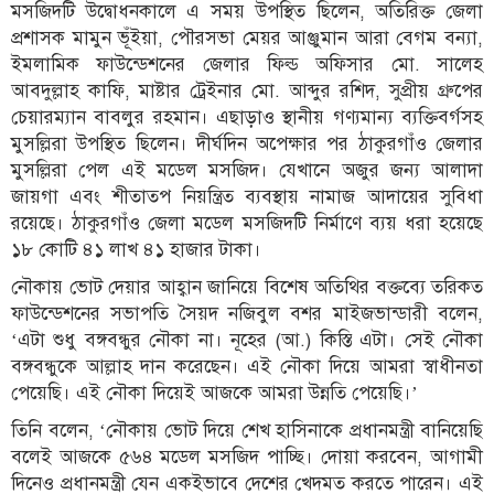
মসজিদটি উদ্বোধনকালে এ সময় উপস্থিত ছিলেন, অতিরিক্ত জেলা
প্রশাসক মামুন ভূঁইয়া, পৌরসভা মেয়র আঞ্জুমান আরা বেগম বন্যা,
ইমলামিক ফাউন্ডেশনের জেলার ফিল্ড অফিসার মো. সালেহ
আবদুল্লাহ কাফি, মাষ্টার ট্রেইনার মো. আব্দুর রশিদ, সুপ্রীয় গ্রুপের
চেয়ারম্যান বাবলুর রহমান। এছাড়াও স্থানীয় গণ্যমান্য ব্যক্তিবর্গসহ
মুসল্লিরা উপস্থিত ছিলেন। দীর্ঘদিন অপেক্ষার পর ঠাকুরগাঁও জেলার
মুসল্লিরা পেল এই মডেল মসজিদ। যেখানে অজুর জন্য আলাদা
জায়গা এবং শীতাতপ নিয়ন্ত্রিত ব্যবস্থায় নামাজ আদায়ের সুবিধা
রয়েছে। ঠাকুরগাঁও জেলা মডেল মসজিদটি নির্মাণে ব্যয় ধরা হয়েছে
১৮ কোটি ৪১ লাখ ৪১ হাজার টাকা।
নৌকায় ভোট দেয়ার আহ্বান জানিয়ে বিশেষ অতিথির বক্তব্যে তরিকত
ফাউন্ডেশনের সভাপতি সৈয়দ নজিবুল বশর মাইজভান্ডারী বলেন,
‘এটা শুধু বঙ্গবন্ধুর নৌকা না। নূহের (আ.) কিস্তি এটা। সেই নৌকা
বঙ্গবন্ধুকে আল্লাহ দান করেছেন। এই নৌকা দিয়ে আমরা স্বাধীনতা
পেয়েছি। এই নৌকা দিয়েই আজকে আমরা উন্নতি পেয়েছি।’
তিনি বলেন, ‘নৌকায় ভোট দিয়ে শেখ হাসিনাকে প্রধানমন্ত্রী বানিয়েছি
বলেই আজকে ৫৬৪ মডেল মসজিদ পাচ্ছি। দোয়া করবেন, আগামী
দিনেও প্রধানমন্ত্রী যেন একইভাবে দেশের খেদমত করতে পারেন। এই