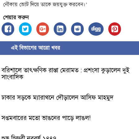
নৌকায় ভোট দিয়ে তাকে জয়যুক্ত করবেন।’
শেয়ার করুন
এই বিভাগের আরো খবর
বরিশালে তাৎক্ষণিক রাস্তা মেরামত : প্রশংসা কুড়ালেন দুই
সাংবাদিক
ঢাকার সড়কে ম্যারাথনে দৌড়ালেন আসিফ মাহমুদ
সপ্তমবারের মতো ভাঙনের পাড়ে লাঙল!
শুভ হিজরী নববর্ষ ১৪৪৭