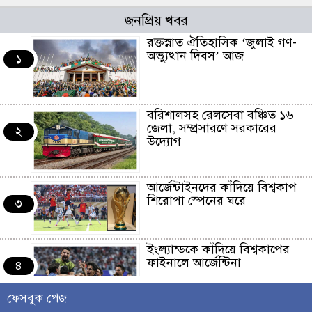
জনপ্রিয় খবর
রক্তস্নাত ঐতিহাসিক ‌‘জুলাই গণ-
অভ্যুত্থান দিবস’ আজ
১
বরিশালসহ রেলসেবা বঞ্চিত ১৬
জেলা, সম্প্রসারণে সরকারের
২
উদ্যোগ
আর্জেন্টাইনদের কাঁদিয়ে বিশ্বকাপ
শিরোপা স্পেনের ঘরে
৩
ইংল্যান্ডকে কাঁদিয়ে বিশ্বকাপের
ফাইনালে আর্জেন্টিনা
৪
ফেসবুক পেজ