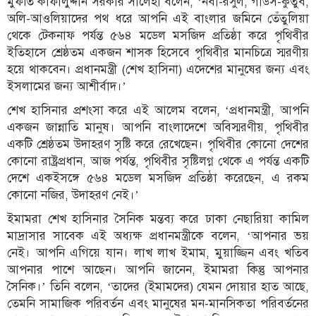
মুফতি কাফীলুদ্দীন সরকার সালেহী বলেন, ‘নবী-রসুল, গাউস-কুতুব,
অলি-আওলিয়াদের পথ ধরে আপনি এই বাংলার জমিনে তেঁতুলিয়া
থেকে টেকনাফ পর্যন্ত ৫৬৪ মডেল মসজিদ প্রতিষ্ঠা করে পৃথিবীর
ইতিহাসে শ্রেষ্ঠতম একজন শাসক হিসেবে পৃথিবীর মানচিত্রে স্মরণীয়
হয়ে থাকবেন। প্রধানমন্ত্রী (শেখ হাসিনা) এদেশের মানুষের জন্য এবং
ইসলামের জন্য আশীর্বাদ।’
শেখ হাসিনার প্রশংসা করে এই আলেম বলেন, ‘প্রধানমন্ত্রী, আপনি
একজন জান্নাতি মানুষ। আপনি বাংলাদেশে অবিস্মরণীয়, পৃথিবীর
একটি শ্রেষ্ঠতম উদাহরণ সৃষ্টি করে রেখেছেন। পৃথিবীর কোনো দেশের
কোনো রাষ্ট্রপ্রধান, আজ পর্যন্ত, পৃথিবীর সৃষ্টিলগ্ন থেকে এ পর্যন্ত একটি
দেশে একইসঙ্গে ৫৬৪ মডেল মসজিদ প্রতিষ্ঠা করেছেন, এ রকম
কোনো নজির, উদাহরণ নেই।’
ইমামরা শেখ হাসিনার সৈনিক মন্তব্য করে ঢাকা নেছারিয়া কামিল
মাদ্রাসার সাবেক এই অধ্যক্ষ প্রধানমন্ত্রীকে বলেন, ‘আপনার ভয়
নেই। আপনি এগিয়ে যান। লাখ লাখ ইমাম, মুয়াজ্জিন এবং খতিব
আপনার পাশে আছেন। আপনি জানেন, ইমামরা কিন্তু আপনার
সৈনিক।’ তিনি বলেন, ‘তাদের (ইমামদের) যেমন দোয়ার হাত আছে,
তেমনি সামাজিক পরিবর্তন এবং মানুষের মন-মানসিকতা পরিবর্তনের