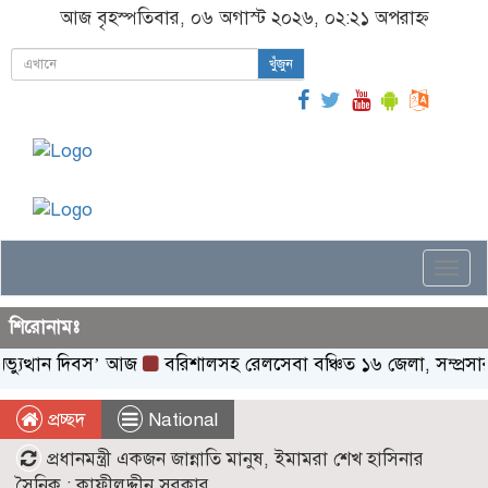
আজ বৃহস্পতিবার, ০৬ অগাস্ট ২০২৬, ০২:২১ অপরাহ্ন
খুঁজুন
Togg
navi
শিরোনামঃ
ুত্থান দিবস’ আজ
বরিশালসহ রেলসেবা বঞ্চিত ১৬ জেলা, সম্প্রসারণে
প্রচ্ছদ
National
প্রধানমন্ত্রী একজন জান্নাতি মানুষ, ইমামরা শেখ হাসিনার
সৈনিক : কাফীলুদ্দীন সরকার