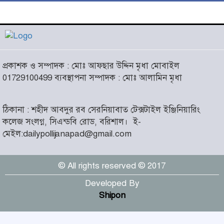
লাখো মানুষের গন্তব্য এখন
চরমোনাই
৫
আসন্ন বাকেরগঞ্জ পৌর নির্বাচনে
প্রকাশক ও সম্পাদক : মোঃ আফছার উদ্দিন মৃধা মোবাইল
নারী কাউন্সিলর পদে দোয়া চাইলেন
৬
01729100499 ব্যবস্থাপনা সম্পাদক : মোঃ আলামিন মৃধা
বিএমএসএফ নেত্রী সাবরিনা
আক্তার জিয়া
ঠিকানা : শহীদ আবদুর রব সেরনিয়াবাত টেক্সটাইল ইঞ্জিনিয়ারিং
‘ইসরাইলি সেনাবাহিনী ধ্বংসের
কলেজ সংলগ্ন, সিএন্ডবি রোড, বরিশাল।
ই-
দ্বারপ্রান্তে’ : ইরানের হামলায়
৭
মেইল:dailypollijanapad@gmail.com
এশিয়ায় ১৩ মার্কিন ঘাঁটি ধ্বংস
© All rights reserved © 2017
দৌলতদিয়ায় বাস ডুবি : ২৪ জনের
মরদেহ উদ্ধার, অনেকেই নিখোঁজ
৮
Developed By
Shipon
মহান স্বাধীনতা ও জাতীয় দিবস