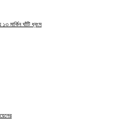
১৩ মার্কিন ঘাঁটি ধ্বংস
য়েলের