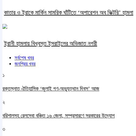
কাতার ও ইরাকে মার্কিন সামরিক ঘাঁটিতে ‘অপারেশন অব ভিক্টরি’ হামলা
ইরানী হামলায় বিধ্বস্ত ইসরাইলের অভিজাত নগরী
সর্বশেষ খবর
জনপ্রিয় খবর
১
রক্তস্নাত ঐতিহাসিক ‌‘জুলাই গণ-অভ্যুত্থান দিবস’ আজ
২
বরিশালসহ রেলসেবা বঞ্চিত ১৬ জেলা, সম্প্রসারণে সরকারের উদ্যোগ
৩