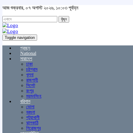
আজ শুক্রবার, ০৭ অগাস্ট ২০২৬, ১০:০৩ পূর্বাহ্ন
খুঁজুন
Toggle navigation
প্রচ্ছদ
National
সারাদেশ
ঢাকা
চট্টগ্রাম
খুলনা
রাজশাহী
সিলেট
রংপুর
ময়মনসিংহ
বরিশাল
ভোলা
বরগুনা
পটুয়াখালী
ঝালকাঠি
পিরোজপুর