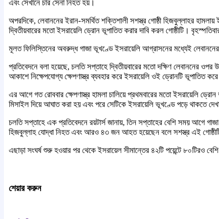
এবং সেখানে চার সেনা নিহত হয়।
অপরদিকে, লেবাননের ইরান-সমর্থিত শক্তিশালী সশস্ত্র গোষ্ঠী হিজবুল্লাহর হামলা
দ্বিতীয়বারের মতো ইসরায়েলি ড্রোন ভূপাতিত করার দাবি করল গোষ্ঠীটি। বৃহস্পতিবা
মূলত ফিলিস্তিনের অবরুদ্ধ গাজা ভূখণ্ডে ইসরায়েলি আগ্রাসনের মধ্যেই লেবাননে
প্রতিবেদনে বলা হয়েছে, চলতি সপ্তাহে দ্বিতীয়বারের মতো দক্ষিণ লেবাননের ওপর উড
আকাশে নিক্ষেপযোগ্য ক্ষেপণাস্ত্র ব্যবহার করে ইসরায়েলি ওই ড্রোনটি ভূপাতিত
এর আগে গত রোববার ক্ষেপণাস্ত্র হামলা চালিয়ে প্রথমবারের মতো ইসরায়েলি ড্রোন
মিসাইল দিয়ে আঘাত করা হয় এবং পরে সেটিকে ইসরায়েলি ভূখণ্ডে পড়ে থাকতে দে
চলতি সপ্তাহে এক প্রতিবেদনে রয়টার্স জানায়, তিন সপ্তাহের বেশি সময় আগে গাজা 
হিজবুল্লাহ যোদ্ধা নিহত এবং আরও ৪৩ জন আহত হয়েছেন বলে সশস্ত্র এই গোষ্ঠী
এছাড়া সংঘর্ষ শুরু হওয়ার পর থেকে ইসরায়েল সীমান্তের ৪২টি পয়েন্টে ৮০টিরও বে
শেয়ার করুন