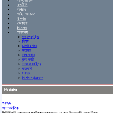
আন্তর্জাতিক
রাজনীতি
অপরাধ
আইন আদালত
ইসলাম
খেলাধুলা
বিনোদন
অন্যান্য
তথ্যপ্রযুক্তি
শিক্ষা
চাকরির খবর
মতামত
সাক্ষাৎকার
বন্দর নগরী
ভাষা ও সাহিত্য
রাজধানী
স্বাস্থ্য
বিশেষ প্রতিবেদন
শিরোনামঃ
প্রচ্ছদ
আন্তর্জাতিক