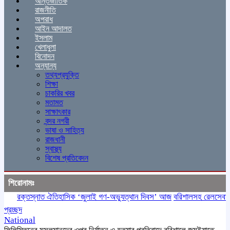
আন্তর্জাতিক
রাজনীতি
অপরাধ
আইন আদালত
ইসলাম
খেলাধুলা
বিনোদন
অন্যান্য
তথ্যপ্রযুক্তি
শিক্ষা
চাকরির খবর
মতামত
সাক্ষাৎকার
বন্দর নগরী
ভাষা ও সাহিত্য
রাজধানী
স্বাস্থ্য
বিশেষ প্রতিবেদন
শিরোনামঃ
রক্তস্নাত ঐতিহাসিক ‌‘জুলাই গণ-অভ্যুত্থান দিবস’ আজ
বরিশালসহ রেলসেবা বঞ্চি
প্রচ্ছদ
National