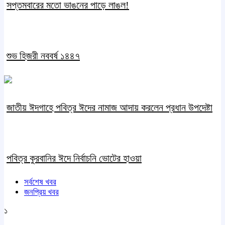
সপ্তমবারের মতো ভাঙনের পাড়ে লাঙল!
শুভ হিজরী নববর্ষ ১৪৪৭
জাতীয় ঈদগাহে পবিত্র ঈদের নামাজ আদায় করলেন প্রধান উপদেষ্টা
পবিত্র কুরবানির ঈদে নির্বাচনি ভোটের হাওয়া
সর্বশেষ খবর
জনপ্রিয় খবর
১