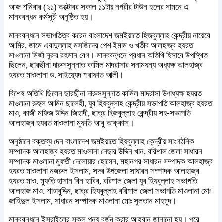
আজ শনিবার (২১) অক্টোবর সকাল ১১টায় নগরীর টাউন হলের সামনে এ
মানববন্ধন কর্মসূচী অনুষ্ঠিত হয়।
মানববন্ধনে সভাপতিত্ব করেন বাংলাদেশ জমইয়াতে হিজবুল্লাহ কেন্দ্রীয় নায়েবে
আমির, জামে এবাদুল্লাহ মসজিদের পেশ ইমাম ও খতীব আলহাজ্ব হযরত
মাওলানা মির্জা নুরুর রহমান বেগ। মানববন্ধনে প্রধান অতিথি হিসাবে উপস্থিত
ছিলেন, ছারছীনা দারুসসুন্নাত কামিল মাদরাসার সনামধন্য অধ্যক্ষ আলহাজ্ব
হযরত মাওলানা ড. সাইয়্যেদ শরাফাত আলী।
বিশেষ অতিথি ছিলেন ছারছীনা দারুসসুন্নাত কামিল মাদরাসা উপাধ্যক্ষ হযরত
মাওলানা রুহুল আমিন ছালেহী, যুব হিযবুল্লাহ কেন্দ্রীয় সভাপতি আলহাজ্ব হযরত
মাও, কাজী মফিজ উদ্দিন জিহাদী, ছাত্র হিজবুল্লাহ কেন্দ্রীয় সহ-সভাপতি
আলহাজ্ব হযরত মাওলানা মুফতি আবু আক্কাস।
অনুষ্ঠানে বক্তব্য দেন বাংলাদেশ জমইয়াতে হিযবুল্লাহ কেন্দ্রীয় সাংগঠনিক
সম্পাদক আলহাজ্ব হযরত মাওলানা নেছার উদ্দিন খান, বরিশাল জেলা সাধারন
সম্পাদক মাওলানা মুফতী দেলোয়ার হোসেন, মহানগর সাধারন সম্পাদক আলহাজ্ব
হযরত মাওলানা নজরুল ইসলাম, সদর উপজেলা সাধারন সম্পাদক আলহাজ্ব
হযরত মাও. মুফতি হাসান বিন হাবিব, বরিশাল জেলা যুব হিযবুল্লাহ সভাপতি
আলহাজ মাও. শাহাবুদ্দিন, ছাত্র হিযবুল্লাহ বরিশাল জেলা সভাপতি মাওলানা মোঃ
জাহিদুল ইসলাম, সাধারন সম্পাদক মাওলানা মোঃ সুলতান মাহমুদ।
মানববন্ধনে ইসরাইলের সকল পন্য বর্জন করার আহবান জানানো হয়। পরে