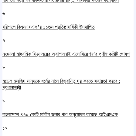
দীর্ঘ ৩০ বছর পর বাউফলের নওমালায় রাস্তা সংস্কার কাজের উদ্বোধন
৬
বরিশালে বিএমএসএফ’র ১১তম প্রতিষ্ঠাবার্ষিকী উদযাপিত
৭
নওমালা মাধ্যমিক বিদ্যালয়ের অ্যালামনাই এসোসিয়েশন’র পূর্ণাঙ্গ কমিটি ঘোষণা
৮
মডেল মসজিদ মানুষকে ধর্মের নামে বিভ্রান্তি দূর করতে সহায়তা করবে :
প্রধানমন্ত্রী
৯
বাংলাদেশে ৪৭০ কোটি মার্কিন ডলার ঋণ অনুমোদন করেছে আইএমএফ
১০