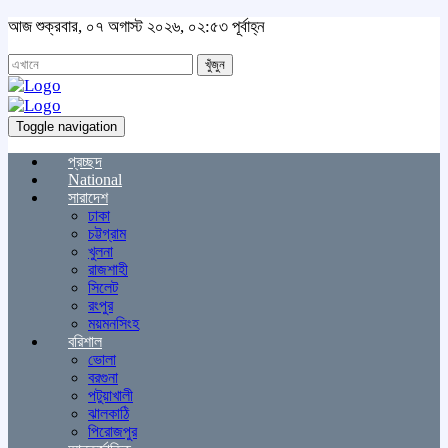
আজ শুক্রবার, ০৭ অগাস্ট ২০২৬, ০২:৫৩ পূর্বাহ্ন
খুঁজুন
Toggle navigation
প্রচ্ছদ
National
সারাদেশ
ঢাকা
চট্টগ্রাম
খুলনা
রাজশাহী
সিলেট
রংপুর
ময়মনসিংহ
বরিশাল
ভোলা
বরগুনা
পটুয়াখালী
ঝালকাঠি
পিরোজপুর