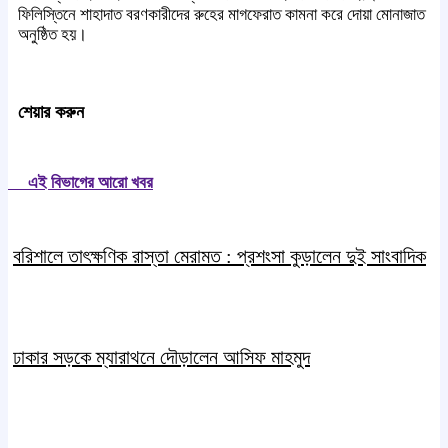
ফিলিস্তিনে শাহাদাত বরণকারীদের রুহের মাগফেরাত কামনা করে দোয়া মোনাজাত
অনুষ্ঠিত হয়।
শেয়ার করুন
এই বিভাগের আরো খবর
বরিশালে তাৎক্ষণিক রাস্তা মেরামত : প্রশংসা কুড়ালেন দুই সাংবাদিক
ঢাকার সড়কে ম্যারাথনে দৌড়ালেন আসিফ মাহমুদ