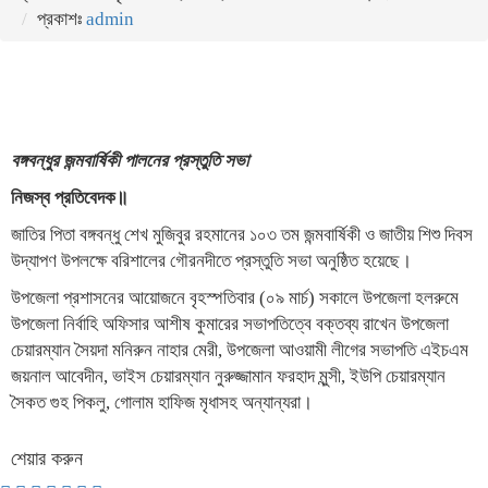
প্রকাশঃ
admin
বঙ্গবন্ধুর জন্মবার্ষিকী পালনের প্রস্তুতি সভা
নিজস্ব প্রতিবেদক॥
জাতির পিতা বঙ্গবন্ধু শেখ মুজিবুর রহমানের ১০৩ তম জন্মবার্ষিকী ও জাতীয় শিশু দিবস
উদ্যাপণ উপলক্ষে বরিশালের গৌরনদীতে প্রস্তুতি সভা অনুষ্ঠিত হয়েছে।
উপজেলা প্রশাসনের আয়োজনে বৃহস্পতিবার (০৯ মার্চ) সকালে উপজেলা হলরুমে
উপজেলা নির্বাহি অফিসার আশীষ কুমারের সভাপতিত্বে বক্তব্য রাখেন উপজেলা
চেয়ারম্যান সৈয়দা মনিরুন নাহার মেরী, উপজেলা আওয়ামী লীগের সভাপতি এইচএম
জয়নাল আবেদীন, ভাইস চেয়ারম্যান নুরুজ্জামান ফরহাদ মুন্সী, ইউপি চেয়ারম্যান
সৈকত গুহ পিকলু, গোলাম হাফিজ মৃধাসহ অন্যান্যরা।
শেয়ার করুন