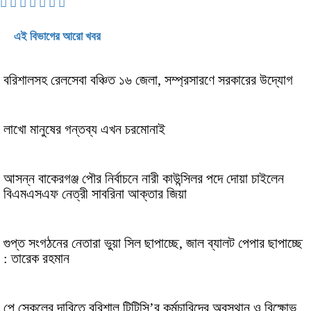
এই বিভাগের আরো খবর
বরিশালসহ রেলসেবা বঞ্চিত ১৬ জেলা, সম্প্রসারণে সরকারের উদ্যোগ
লাখো মানুষের গন্তব্য এখন চরমোনাই
আসন্ন বাকেরগঞ্জ পৌর নির্বাচনে নারী কাউন্সিলর পদে দোয়া চাইলেন
বিএমএসএফ নেত্রী সাবরিনা আক্তার জিয়া
গুপ্ত সংগঠনের নেতারা ভুয়া সিল ছাপাচ্ছে, জাল ব্যালট পেপার ছাপাচ্ছে
: তারেক রহমান
পে স্কেলের দাবিতে বরিশাল টিটিসি’র কর্মচারিদের অবস্থান ও বিক্ষোভ