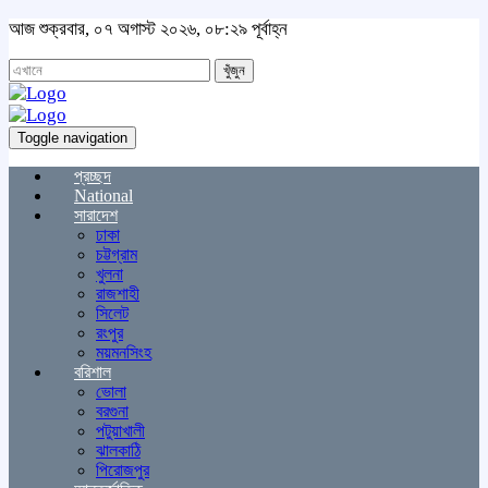
আজ শুক্রবার, ০৭ অগাস্ট ২০২৬, ০৮:২৯ পূর্বাহ্ন
খুঁজুন
Toggle navigation
প্রচ্ছদ
National
সারাদেশ
ঢাকা
চট্টগ্রাম
খুলনা
রাজশাহী
সিলেট
রংপুর
ময়মনসিংহ
বরিশাল
ভোলা
বরগুনা
পটুয়াখালী
ঝালকাঠি
পিরোজপুর