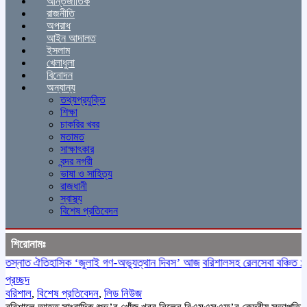
আন্তর্জাতিক
রাজনীতি
অপরাধ
আইন আদালত
ইসলাম
খেলাধুলা
বিনোদন
অন্যান্য
তথ্যপ্রযুক্তি
শিক্ষা
চাকরির খবর
মতামত
সাক্ষাৎকার
বন্দর নগরী
ভাষা ও সাহিত্য
রাজধানী
স্বাস্থ্য
বিশেষ প্রতিবেদন
শিরোনামঃ
্নাত ঐতিহাসিক ‌‘জুলাই গণ-অভ্যুত্থান দিবস’ আজ
বরিশালসহ রেলসেবা বঞ্চিত ১৬ জে
প্রচ্ছদ
বরিশাল
,
বিশেষ প্রতিবেদন
,
লিড নিউজ