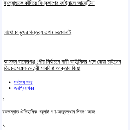
ইংল্যান্ডকে কাঁদিয়ে বিশ্বকাপের ফাইনালে আর্জেন্টিনা
লাখো মানুষের গন্তব্য এখন চরমোনাই
আসন্ন বাকেরগঞ্জ পৌর নির্বাচনে নারী কাউন্সিলর পদে দোয়া চাইলেন
বিএমএসএফ নেত্রী সাবরিনা আক্তার জিয়া
সর্বশেষ খবর
জনপ্রিয় খবর
১
রক্তস্নাত ঐতিহাসিক ‌‘জুলাই গণ-অভ্যুত্থান দিবস’ আজ
২