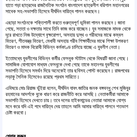
হাতে গড়া ছাত্রদের রাজনৈতিক সংগঠন বাংলাদেশ ছাত্রলীগ বরিশাল মহানগরের
সাবেক সহ-সভাপতি হিসেবে দীর্ঘদিন দায়িত্ব পালন করছেন।
এছাড়া সংগঠনকে শক্তিশালী করতে গুরুত্বপূর্ণ ভূমিকা পালন করছেন। জানা
গেছে, সততা ও দক্ষতার সাথে তিনি কাজ করে যাচ্ছেন। যুব সমাজকে মাদক থেকে
দূরে রাখতে নিজ উদ্যোগে বৃক্ষরোপণ, অসহায় দুস্থ ও গরীবদের মাঝে কম্বল
বিতরণ, শীতবস্ত্র বিতরণ, মেধাবী অসহায় গরীব শিক্ষার্থীদের মাঝে শিক্ষা উপকরণ
বিতরণ ও মাদক বিরোধী বিভিন্ন কর্মকাণ্ড চালিয়ে যাচ্ছে এ যুবলীগ নেতা।
ইতোমধ্যে যুবলীগের বিভিন্ন কর্মীর ফেসবুক স্টাটাস থেকে বিষয়টি জানা গেছে।
সামাজিক যোগাযোগ মাধ্যম ফেসবুকে দেখা গেছে তাকে মহানগর যুবলীগের
সভাপতি হিসেবে সমর্থন দিয়ে অনেকেই তার ছবিসহ পোস্ট করেছেন। রাজপথের
লড়াকু সৈনিক হিসেবেও রয়েছে প্রথম সারিতে।
এবিষয়ে মোঃ রিয়াজ ভুঁইয়া বলেন, দীর্ঘদিন যাবৎ জাতির জনক বঙ্গবন্ধু শেখ মুজিবুর
রহমানের আদর্শকে বুকে ধারণ করে রাজনীতি করে আসছি। নেতাকর্মীরা আমাকে
সভাপতি হিসেবে দেখতে চায়। তবে দলের হাইকমান্ডের নেতারা আমাকে যোগ্য
মনে করে যদি এই পদে দায়িত্ব দেয় তাহলে আমি আমার দায়িত্ব পালনে শতভাগ
চেষ্টা করবো।
শেয়ার করুন