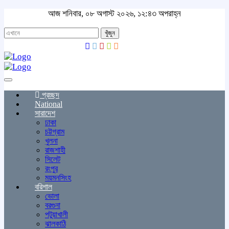
আজ শনিবার, ০৮ অগাস্ট ২০২৬, ১২:৪৩ অপরাহ্ন
খুঁজুন
Toggle
navigation
প্রচ্ছদ
National
সারাদেশ
ঢাকা
চট্টগ্রাম
খুলনা
রাজশাহী
সিলেট
রংপুর
ময়মনসিংহ
বরিশাল
ভোলা
বরগুনা
পটুয়াখালী
ঝালকাঠি