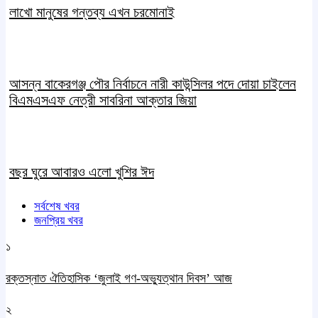
লাখো মানুষের গন্তব্য এখন চরমোনাই
আসন্ন বাকেরগঞ্জ পৌর নির্বাচনে নারী কাউন্সিলর পদে দোয়া চাইলেন
বিএমএসএফ নেত্রী সাবরিনা আক্তার জিয়া
বছর ঘুরে আবারও এলো খুশির ঈদ
সর্বশেষ খবর
জনপ্রিয় খবর
১
রক্তস্নাত ঐতিহাসিক ‌‘জুলাই গণ-অভ্যুত্থান দিবস’ আজ
২