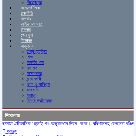
পিরোজপুর
আন্তর্জাতিক
রাজনীতি
অপরাধ
আইন আদালত
ইসলাম
খেলাধুলা
বিনোদন
অন্যান্য
তথ্যপ্রযুক্তি
শিক্ষা
চাকরির খবর
মতামত
সাক্ষাৎকার
বন্দর নগরী
ভাষা ও সাহিত্য
রাজধানী
স্বাস্থ্য
বিশেষ প্রতিবেদন
শিরোনামঃ
্নাত ঐতিহাসিক ‌‘জুলাই গণ-অভ্যুত্থান দিবস’ আজ
বরিশালসহ রেলসেবা বঞ্চিত ১৬ 
প্রচ্ছদ