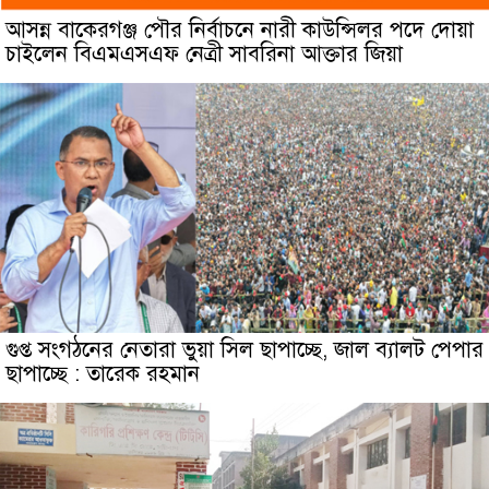
আসন্ন বাকেরগঞ্জ পৌর নির্বাচনে নারী কাউন্সিলর পদে দোয়া
চাইলেন বিএমএসএফ নেত্রী সাবরিনা আক্তার জিয়া
গুপ্ত সংগঠনের নেতারা ভুয়া সিল ছাপাচ্ছে, জাল ব্যালট পেপার
ছাপাচ্ছে : তারেক রহমান