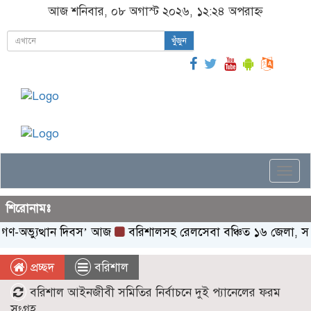
আজ শনিবার, ০৮ অগাস্ট ২০২৬, ১২:২৪ অপরাহ্ন
খুঁজুন
Togg
navi
শিরোনামঃ
্যুত্থান দিবস’ আজ
বরিশালসহ রেলসেবা বঞ্চিত ১৬ জেলা, সম্প্রসার
প্রচ্ছদ
বরিশাল
বরিশাল আইনজীবী সমিতির নির্বাচনে দুই প্যানেলের ফরম
সংগ্রহ