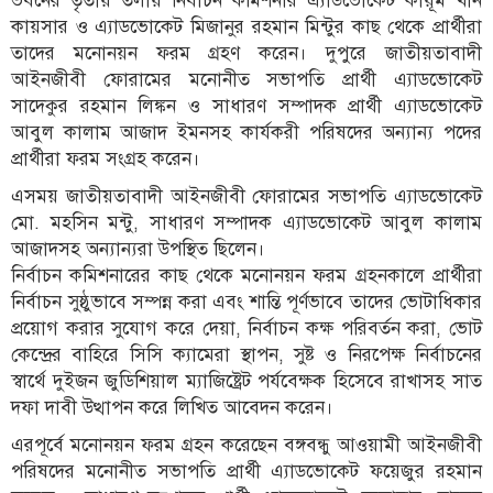
ভবনের তৃতীয় তলায় নির্বাচন কমিশনার এ্যাডভোকেট কায়ূম খান
কায়সার ও এ্যাডভোকেট মিজানুর রহমান মিন্টুর কাছ থেকে প্রার্থীরা
তাদের মনোনয়ন ফরম গ্রহণ করেন। দুপুরে জাতীয়তাবাদী
আইনজীবী ফোরামের মনোনীত সভাপতি প্রার্থী এ্যাডভোকেট
সাদেকুর রহমান লিঙ্কন ও সাধারণ সম্পাদক প্রার্থী এ্যাডভোকেট
আবুল কালাম আজাদ ইমনসহ কার্যকরী পরিষদের অন্যান্য পদের
প্রার্থীরা ফরম সংগ্রহ করেন।
এসময় জাতীয়তাবাদী আইনজীবী ফোরামের সভাপতি এ্যাডভোকেট
মো. মহসিন মন্টু, সাধারণ সম্পাদক এ্যাডভোকেট আবুল কালাম
আজাদসহ অন্যান্যরা উপস্থিত ছিলেন।
নির্বাচন কমিশনারের কাছ থেকে মনোনয়ন ফরম গ্রহনকালে প্রার্থীরা
নির্বাচন সুষ্ঠুভাবে সম্পন্ন করা এবং শান্তি পূর্ণভাবে তাদের ভোটাধিকার
প্রয়োগ করার সুযোগ করে দেয়া, নির্বাচন কক্ষ পরিবর্তন করা, ভোট
কেন্দ্রের বাহিরে সিসি ক্যামেরা স্থাপন, সুষ্ট ও নিরপেক্ষ নির্বাচনের
স্বার্থে দুইজন জুডিশিয়াল ম্যাজিষ্ট্রেট পর্যবেক্ষক হিসেবে রাখাসহ সাত
দফা দাবী উত্থাপন করে লিখিত আবেদন করেন।
এরপূর্বে মনোনয়ন ফরম গ্রহন করেছেন বঙ্গবন্ধু আওয়ামী আইনজীবী
পরিষদের মনোনীত সভাপতি প্রার্থী এ্যাডভোকেট ফয়েজুর রহমান