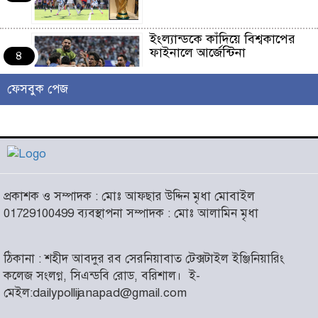
ইংল্যান্ডকে কাঁদিয়ে বিশ্বকাপের
ফাইনালে আর্জেন্টিনা
৪
ফেসবুক পেজ
লাখো মানুষের গন্তব্য এখন
চরমোনাই
৫
আসন্ন বাকেরগঞ্জ পৌর নির্বাচনে
প্রকাশক ও সম্পাদক : মোঃ আফছার উদ্দিন মৃধা মোবাইল
নারী কাউন্সিলর পদে দোয়া চাইলেন
৬
01729100499 ব্যবস্থাপনা সম্পাদক : মোঃ আলামিন মৃধা
বিএমএসএফ নেত্রী সাবরিনা
আক্তার জিয়া
ঠিকানা : শহীদ আবদুর রব সেরনিয়াবাত টেক্সটাইল ইঞ্জিনিয়ারিং
‘ইসরাইলি সেনাবাহিনী ধ্বংসের
কলেজ সংলগ্ন, সিএন্ডবি রোড, বরিশাল।
ই-
দ্বারপ্রান্তে’ : ইরানের হামলায়
৭
মেইল:dailypollijanapad@gmail.com
এশিয়ায় ১৩ মার্কিন ঘাঁটি ধ্বংস