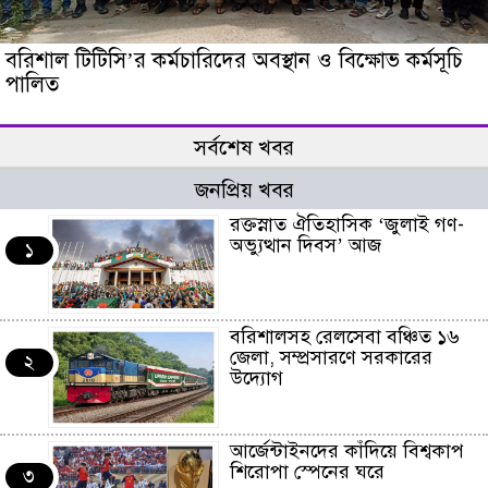
বরিশাল টিটিসি’র কর্মচারিদের অবস্থান ও বিক্ষোভ কর্মসূচি
পালিত
সর্বশেষ খবর
জনপ্রিয় খবর
রক্তস্নাত ঐতিহাসিক ‌‘জুলাই গণ-
অভ্যুত্থান দিবস’ আজ
১
বরিশালসহ রেলসেবা বঞ্চিত ১৬
জেলা, সম্প্রসারণে সরকারের
২
উদ্যোগ
আর্জেন্টাইনদের কাঁদিয়ে বিশ্বকাপ
শিরোপা স্পেনের ঘরে
৩