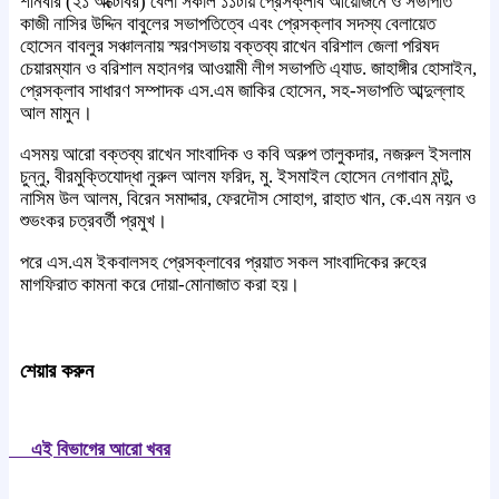
শনিবার (২১ অক্টোবর) বেলা সকাল ১১টায় প্রেসক্লাব আয়োজনে ও সভাপতি
কাজী নাসির উদ্দিন বাবুলের সভাপতিত্বে এবং প্রেসক্লাব সদস্য বেলায়েত
হোসেন বাবলুর সঞ্চালনায় স্মরণসভায় বক্তব্য রাখেন বরিশাল জেলা পরিষদ
চেয়ারম্যান ও বরিশাল মহানগর আওয়ামী লীগ সভাপতি এ্যাড. জাহাঙ্গীর হোসাইন,
প্রেসক্লাব সাধারণ সম্পাদক এস.এম জাকির হোসেন, সহ-সভাপতি আব্দুল্লাহ
আল মামুন।
এসময় আরো বক্তব্য রাখেন সাংবাদিক ও কবি অরুপ তালুকদার, নজরুল ইসলাম
চুন্নু, বীরমুক্তিযোদ্ধা নুরুল আলম ফরিদ, মু. ইসমাইল হোসেন নেগাবান মন্টু,
নাসিম উল আলম, বিরেন সমাদ্দার, ফেরদৌস সোহাগ, রাহাত খান, কে.এম নয়ন ও
শুভংকর চত্রবর্তী প্রমুখ।
পরে এস.এম ইকবালসহ প্রেসক্লাবের প্রয়াত সকল সাংবাদিকের রুহের
মাগফিরাত কামনা করে দোয়া-মোনাজাত করা হয়।
শেয়ার করুন
এই বিভাগের আরো খবর