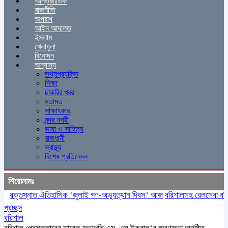
আন্তর্জাতিক
রাজনীতি
অপরাধ
আইন আদালত
ইসলাম
খেলাধুলা
বিনোদন
অন্যান্য
তথ্যপ্রযুক্তি
শিক্ষা
চাকরির খবর
মতামত
সাক্ষাৎকার
বন্দর নগরী
ভাষা ও সাহিত্য
রাজধানী
স্বাস্থ্য
বিশেষ প্রতিবেদন
শিরোনামঃ
রক্তস্নাত ঐতিহাসিক ‌‘জুলাই গণ-অভ্যুত্থান দিবস’ আজ
বরিশালসহ রেলসেবা বঞ্চিত 
প্রচ্ছদ
বরিশাল