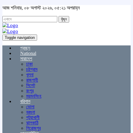
আজ শনিবার, ০৮ অগাস্ট ২০২৬, ০৫:২১ অপরাহ্ন
খুঁজুন
Toggle navigation
প্রচ্ছদ
National
সারাদেশ
ঢাকা
চট্টগ্রাম
খুলনা
রাজশাহী
সিলেট
রংপুর
ময়মনসিংহ
বরিশাল
ভোলা
বরগুনা
পটুয়াখালী
ঝালকাঠি
পিরোজপুর