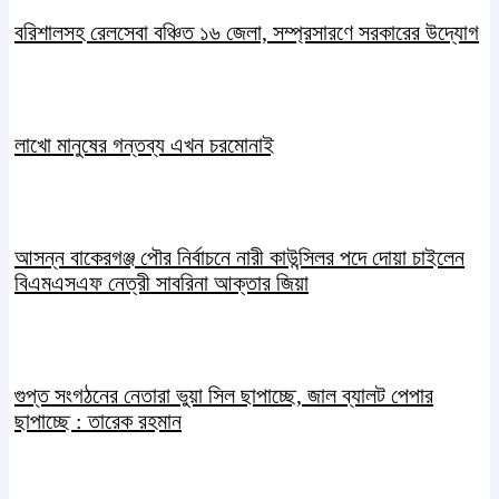
বরিশালসহ রেলসেবা বঞ্চিত ১৬ জেলা, সম্প্রসারণে সরকারের উদ্যোগ
লাখো মানুষের গন্তব্য এখন চরমোনাই
আসন্ন বাকেরগঞ্জ পৌর নির্বাচনে নারী কাউন্সিলর পদে দোয়া চাইলেন
বিএমএসএফ নেত্রী সাবরিনা আক্তার জিয়া
গুপ্ত সংগঠনের নেতারা ভুয়া সিল ছাপাচ্ছে, জাল ব্যালট পেপার
ছাপাচ্ছে : তারেক রহমান