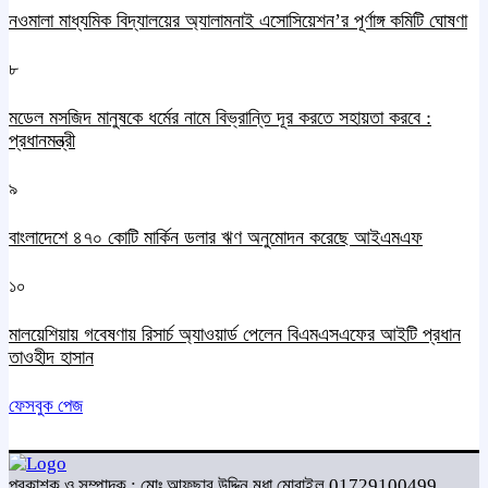
নওমালা মাধ্যমিক বিদ্যালয়ের অ্যালামনাই এসোসিয়েশন’র পূর্ণাঙ্গ কমিটি ঘোষণা
৮
মডেল মসজিদ মানুষকে ধর্মের নামে বিভ্রান্তি দূর করতে সহায়তা করবে :
প্রধানমন্ত্রী
৯
বাংলাদেশে ৪৭০ কোটি মার্কিন ডলার ঋণ অনুমোদন করেছে আইএমএফ
১০
মালয়েশিয়ায় গবেষণায় রিসার্চ অ্যাওয়ার্ড পেলেন বিএমএসএফের আইটি প্রধান
তাওহীদ হাসান
ফেসবুক পেজ
প্রকাশক ও সম্পাদক : মোঃ আফছার উদ্দিন মৃধা মোবাইল 01729100499