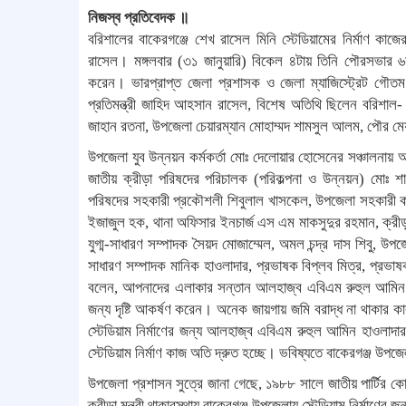
নিজস্ব প্রতিবেদক ॥
বরিশালের বাকেরগঞ্জে শেখ রাসেল মিনি স্টেডিয়ামের নির্মাণ কাজে
রাসেল। মঙ্গলবার (৩১ জানুয়ারি) বিকেল ৪টায় তিনি পৌরসভার ৬নং
করেন। ভারপ্রাপ্ত জেলা প্রশাসক ও জেলা ম্যাজিস্ট্রেট গৌতম ব
প্রতিমন্ত্রী জাহিদ আহসান রাসেল, বিশেষ অতিথি ছিলেন বরিশাল-
জাহান রতনা, উপজেলা চেয়ারম্যান মোহাম্মদ শামসুল আলম, পৌর 
উপজেলা যুব উন্নয়ন কর্মকর্তা মোঃ দেলোয়ার হোসেনের সঞ্চালনায় অনু
জাতীয় ক্রীড়া পরিষদের পরিচালক (পরিকল্পনা ও উন্নয়ন) মোঃ শা
পরিষদের সহকারী প্রকৌশলী শিবুলাল খাসকেল, উপজেলা সহকারী কমিশ
ইজাজুল হক, থানা অফিসার ইনচার্জ এস এম মাকসুদুর রহমান, ক্রীড়
যুগ্ম-সাধারণ সম্পাদক সৈয়দ মোজাম্মেল, অমল চন্দ্র দাস শিবু, উ
সাধারণ সম্পাদক মানিক হাওলাদার, প্রভাষক বিপ্লব মিত্র, প্রভাষক
বলেন, আপনাদের এলাকার সন্তান আলহাজ্ব এবিএম রুহুল আমিন হা
জন্য দৃষ্টি আকর্ষণ করেন। অনেক জায়গায় জমি বরাদ্ধ না থাকার কার
স্টেডিয়াম নির্মাণের জন্য আলহাজ্ব এবিএম রুহুল আমিন হাওলাদার য
স্টেডিয়াম নির্মাণ কাজ অতি দ্রুত হচ্ছে। ভবিষ্যতে বাকেরগঞ্জ উপজেল
উপজেলা প্রশাসন সুত্রে জানা গেছে, ১৯৮৮ সালে জাতীয় পার্টির ক
ক্রীড়া মন্ত্রী থাকাবস্থায় বাকেরগঞ্জ উপজেলায় স্টেডিয়াম নির্মাণে