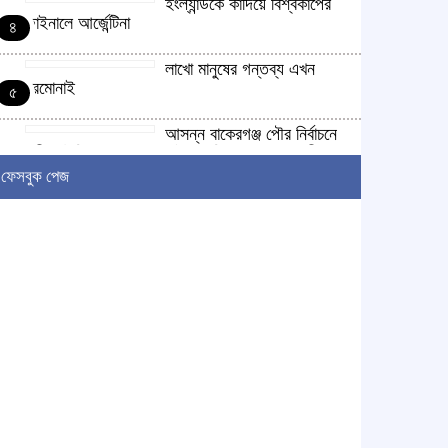
ইংল্যান্ডকে কাঁদিয়ে বিশ্বকাপের
ফাইনালে আর্জেন্টিনা
৪
লাখো মানুষের গন্তব্য এখন
চরমোনাই
৫
আসন্ন বাকেরগঞ্জ পৌর নির্বাচনে
নারী কাউন্সিলর পদে দোয়া চাইলেন বিএমএসএফ নেত্রী
৬
সাবরিনা আক্তার জিয়া
ফেসবুক পেজ
‘ইসরাইলি সেনাবাহিনী ধ্বংসের
দ্বারপ্রান্তে’ : ইরানের হামলায়
৭
এশিয়ায় ১৩ মার্কিন ঘাঁটি ধ্বংস
দৌলতদিয়ায় বাস ডুবি : ২৪ জনের
মরদেহ উদ্ধার, অনেকেই নিখোঁজ
৮
মহান স্বাধীনতা ও জাতীয় দিবস
আজ
৯