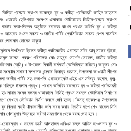
র ভিত্তি প্রস্তর স্থাপন করেছেন যুব ও ক্রীড়া প্রতিমন্ত্রী জাহিদ আহসান
 ওয়ার্ডের হেলিপ্যাড সংলগ্ন এলাকায় স্টেডিয়ামের ভিত্তিপ্রস্তর স্থাপন
ারইর সভাপতিত্বে অনুষ্ঠানে বক্তব্য রাখেন প্রধান অতিথি যুব ও ক্রীড়া
 ৬ আসনের সংসদ সদস্য ও জাতীয় পার্টির প্রেসিডিয়াম সদস্য বেগম নাসরিন
মেয়র লোকমান হোসেন ডাকুয়া।
ষ্ঠানে উপস্থিত ছিলেন ক্রীড়া প্রতিমন্ত্রীর একান্ত সচিব আবু নাছের ভূঁইয়া,
মসুল আলম, প্রকল্প পরিচালক মোঃ মাহবুব মোর্শেদ সোহেল, জাতীয় ক্রীড়া
নার (ভূমি) ও উপজেলা নিবার্হী কর্মকর্তা (অতিরিক্ত দায়িত্ব) আবুজর মোঃ
া সংস্থার সাধারণ সম্পাদক খন্দকার মিজানুর রহমান, উপজেলা আওয়ামী লীগের
পজেলা জাতীয় পার্টির সহ-সভাপতি এ্যাডভোকেট এইচ এম মজিবুর রহমান, যুগ্ম-
 শহিদুল ইসলাম প্রমুখ। প্রধান অতিথির বক্তব্যে যুব ও ক্রীড়া প্রতিমন্ত্রী
ওলাদার সংসদ সদস্য থাকাকালে তিনিই প্রথম সংসদে স্টোডিয়াম নির্মাণের
ণে সেখানে স্টেডিয়াম নির্মাণ করতে দেরি হচ্ছে। কিন্তু বাকেরগঞ্জ উপজেলায়
ুব ক্রিয়া মন্ত্রী থাকাকালীন জমি ক্রয় করায় দ্বিতীয় ধাপে শেখ রাসেল মিনি
ার খেলাধুলার উন্নয়নে ক্রীড়া মন্ত্রণালয় থেকে বরাদ্দ দেয়া হবে।
ো-চেয়ারম্যান ও সাবেক মন্ত্রী আলহাজ্ব এবিএম রুহুল আমিন হাওলাদার যুব ও
র জন্য তিনি পৌরসভার ৬নং ওয়ার্ডের হেলিপ্যাড সংলগ্ন এলাকায় ১ লক্ষ ৩৫ হাজার