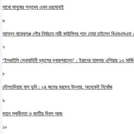
লাখো মানুষের গন্তব্য এখন চরমোনাই
৬
আসন্ন বাকেরগঞ্জ পৌর নির্বাচনে নারী কাউন্সিলর পদে দোয়া চাইলেন বিএমএসএফ 
৭
‘ইসরাইলি সেনাবাহিনী ধ্বংসের দ্বারপ্রান্তে’ : ইরানের হামলায় এশিয়ায় ১৩ মার্কিন
৮
দৌলতদিয়ায় বাস ডুবি : ২৪ জনের মরদেহ উদ্ধার, অনেকেই নিখোঁজ
৯
মহান স্বাধীনতা ও জাতীয় দিবস আজ
১০