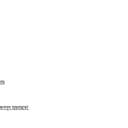
দায়
ন জগলুল হায়দারকে!