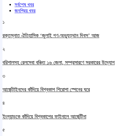
সর্বশেষ খবর
জনপ্রিয় খবর
১
রক্তস্নাত ঐতিহাসিক ‌‘জুলাই গণ-অভ্যুত্থান দিবস’ আজ
২
বরিশালসহ রেলসেবা বঞ্চিত ১৬ জেলা, সম্প্রসারণে সরকারের উদ্যোগ
৩
আর্জেন্টাইনদের কাঁদিয়ে বিশ্বকাপ শিরোপা স্পেনের ঘরে
৪
ইংল্যান্ডকে কাঁদিয়ে বিশ্বকাপের ফাইনালে আর্জেন্টিনা
৫