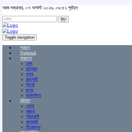
আজ শুক্রবার, ০৭ অগাস্ট ২০২৬, ০৯:৫২ পূর্বাহ্ন
খুঁজুন
Toggle navigation
প্রচ্ছদ
National
সারাদেশ
ঢাকা
চট্টগ্রাম
খুলনা
রাজশাহী
সিলেট
রংপুর
ময়মনসিংহ
বরিশাল
ভোলা
বরগুনা
পটুয়াখালী
ঝালকাঠি
পিরোজপুর