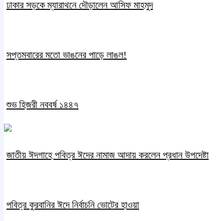
ঢাকার সড়কে ম্যারাথনে দৌড়ালেন আসিফ মাহমুদ
সপ্তমবারের মতো ভাঙনের পাড়ে লাঙল!
শুভ হিজরী নববর্ষ ১৪৪৭
জাতীয় ঈদগাহে পবিত্র ঈদের নামাজ আদায় করলেন প্রধান উপদেষ্টা
পবিত্র কুরবানির ঈদে নির্বাচনি ভোটের হাওয়া