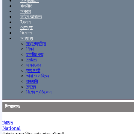
আন্তর্জাতিক
রাজনীতি
অপরাধ
আইন আদালত
ইসলাম
খেলাধুলা
বিনোদন
অন্যান্য
তথ্যপ্রযুক্তি
শিক্ষা
চাকরির খবর
মতামত
সাক্ষাৎকার
বন্দর নগরী
ভাষা ও সাহিত্য
রাজধানী
স্বাস্থ্য
বিশেষ প্রতিবেদন
শিরোনামঃ
প্রচ্ছদ
National