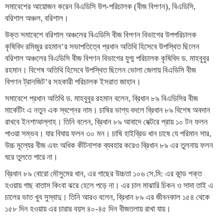
সমাবেশের আয়োজন করেন বিএডিসি উপ-পরিচালক (বীজ বিপণন), বিএডিসি,
বরিশাল অঞ্চল, বরিশাল।
উক্ত সমাবেশে বরিশাল অঞ্চলের বিএডিসি বীজ বিপণন বিভাগের উপপরিচালক
কৃষিবিদ রমিজুর রহমান’র সভাপতিত্বে প্রধান অতিথি হিসেবে উপস্থিত ছিলেন
বরিশাল অঞ্চলের বিএডিসি বীজ বিপণন বিভাগের যুগ্ম পরিচালক কৃষিবিদ ড. মাহবুবুর
রহমান। বিশেষ অতিথি হিসেবে উপস্থিত ছিলেন ভোলা জেলায় বিএডিসি বীজ
বিপণন ট্রানজিট’র সহকারী পরিচালক ইসরাত জাহান।
সমাবেশে প্রধান অতিথি ড. মাহবুবুর রহমান বলেন, ব্রিধান ৮৯ বিএডিসির বীজ
মার্কেটিং এ নতুন এক স্বপ্নের নাম। চাষির ভাগ্য বদলে ব্রিধান ৮৯ বিশেষ অবদান
রাখবে ইনশাআল্লাহ। তিনি বলেন, ব্রিধান ৮৯ আবাদে হেক্টরে প্রায় ১০ টন ফলন
পাওয়া সম্ভব। যার বিঘায় ফলন ৩০ মন। চাষি হাইব্রিড ধান চাষে যে পরিমান সার,
উচ্চ মূল্যের বীজ এবং অধিক কীটনাশক ব্যবহার করেও ব্রিধান ৮৯ এর তুলনায় ফলন
ঘরে তুলতে পারে না।
ব্রিধান ৮৯ বোরো মৌসুমের ধান, এর গাছের উচ্চতা ১০৬ সে.মি: এর কান্ড শক্ত
হওয়ায় গাছ বাতাস কিংবা ঝরে হেলে পড়ে না। এর চাল মাঝারি চিকন ও সাদা তাই এ
চালের ভাত খুব সুস্বাদু। তিনি আরও বলেন, ব্রিধান ৮৯ এর জীবনকাল ১৫৪ থেকে
১৫৮ দিন হওয়ায় এর চারার বয়স ৪০-৪৫ দিন বীজতলায় রাখা যায়।