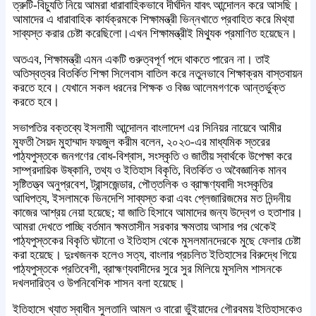
ত্রুটি-বিচ্যুতি নিয়ে আমরা ধারাবাহিকভাবে দীর্ঘদিন যাবৎ আন্দোলন করে আসছি।
আমাদের এ ধারাবাহিক কার্যক্রমকে শিক্ষামন্ত্রী ভিন্নখাতে প্রবাহিত করে মিথ্যা
সাব্যস্ত করার চেষ্টা করেছিলো।এখন শিক্ষামন্ত্রীই মিথ্যুক প্রমাণিত হয়েছেন।
অতএব, শিক্ষামন্ত্রী এমন একটি গুরুত্বপূর্ণ পদে থাকতে পারেন না। তাই
অতিস্বত্বর বিতর্কিত শিক্ষা সিলেবাস বাতিল করে নতুনভাবে শিক্ষাক্রম বাস্তবায়ন
করতে হবে। যেখানে সকল ধরনের শিক্ষক ও বিজ্ঞ আলেমগণকে আন্তর্ভুক্ত
করতে হবে।
সভাপতির বক্তব্যে ইসলামী আন্দোলন বাংলাদেশ এর সিনিয়র নায়েবে আমীর
মুফতী সৈয়দ মুহাম্মাদ ফয়জুল করীম বলেন, ২০২৩-এর মাধ্যমিক স্তরের
পাঠ্যপুস্তকে জনগণের বোধ-বিশ্বাস, সংস্কৃতি ও জাতীয় স্বার্থকে উপেক্ষা করে
সাম্প্রদায়িক উষ্কানি, তথ্য ও ইতিহাস বিকৃতি, বিতর্কিত ও অবৈজ্ঞানিক মানব
সৃষ্টিতত্ত্ব অনুপ্রবেশ, ট্রান্সজেন্ডার, পৌত্তলিক ও ব্রাহ্মণ্যবাদী সংস্কৃতির
আধিপত্য, ইসলামকে ভিনদেশি সাব্যস্ত করা এবং প্লেজারিজমের মত নিন্দনীয়
কাজের আশ্রয় নেয়া হয়েছে; যা জাতি হিসাবে আমাদের জন্য উদ্বেগ ও হতাশার।
আমরা দেখতে পাচ্ছি বর্তমান ক্ষমতাসীন সরকার ক্ষমতায় আসার পর থেকেই
পাঠ্যপুস্তকের বিকৃতি ঘটানো ও ইতিহাস থেকে মুসলমানদেরকে মুছে ফেলার চেষ্টা
করা হয়েছে। দুঃখজনক হলেও সত্য, বাংলার প্রচলিত ইতিহাসের বিরুদ্ধে গিয়ে
পাঠ্যপুস্তকে প্রতিবেশী, ব্রাহ্মণ্যবাদীদের সুরে সুর মিলিয়ে মুসলিম শাসনকে
দখলদারিত্ব ও উপনিবেশিক শাসন বলা হয়েছে।
ইতিহাসে খ্যাত স্বাধীন সুলতানি আমল ও বারো ভুঁইয়াদের গৌরবময় ইতিহাসকেও