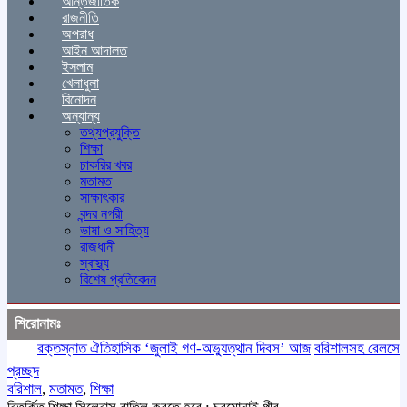
আন্তর্জাতিক
রাজনীতি
অপরাধ
আইন আদালত
ইসলাম
খেলাধুলা
বিনোদন
অন্যান্য
তথ্যপ্রযুক্তি
শিক্ষা
চাকরির খবর
মতামত
সাক্ষাৎকার
বন্দর নগরী
ভাষা ও সাহিত্য
রাজধানী
স্বাস্থ্য
বিশেষ প্রতিবেদন
শিরোনামঃ
রক্তস্নাত ঐতিহাসিক ‌‘জুলাই গণ-অভ্যুত্থান দিবস’ আজ
বরিশালসহ রেলসেবা বঞ্চ
প্রচ্ছদ
বরিশাল
,
মতামত
,
শিক্ষা