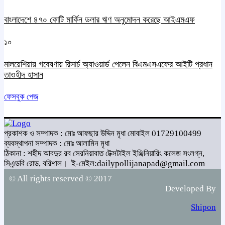
বাংলাদেশে ৪৭০ কোটি মার্কিন ডলার ঋণ অনুমোদন করেছে আইএমএফ
১০
মালয়েশিয়ায় গবেষণায় রিসার্চ অ্যাওয়ার্ড পেলেন বিএমএসএফের আইটি প্রধান
তাওহীদ হাসান
ফেসবুক পেজ
প্রকাশক ও সম্পাদক : মোঃ আফছার উদ্দিন মৃধা মোবাইল 01729100499
ব্যবস্থাপনা সম্পাদক : মোঃ আলামিন মৃধা
ঠিকানা : শহীদ আবদুর রব সেরনিয়াবাত টেক্সটাইল ইঞ্জিনিয়ারিং কলেজ সংলগ্ন,
সিএন্ডবি রোড, বরিশাল।
ই-মেইল:dailypollijanapad@gmail.com
© All rights reserved © 2017
Developed By
Shipon