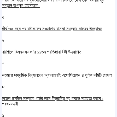
প্রায় ৩০ বছর পর যুক্তরাষ্ট্রের ওয়াশিংটন ডিসিতে দেখা গেল বাংলার সূর্য
সন্তান জগলুল হায়দারকে!
৫
দীর্ঘ ৩০ বছর পর বাউফলের নওমালায় রাস্তা সংস্কার কাজের উদ্বোধন
৬
বরিশালে বিএমএসএফ’র ১১তম প্রতিষ্ঠাবার্ষিকী উদযাপিত
৭
নওমালা মাধ্যমিক বিদ্যালয়ের অ্যালামনাই এসোসিয়েশন’র পূর্ণাঙ্গ কমিটি ঘোষণা
৮
মডেল মসজিদ মানুষকে ধর্মের নামে বিভ্রান্তি দূর করতে সহায়তা করবে :
প্রধানমন্ত্রী
৯