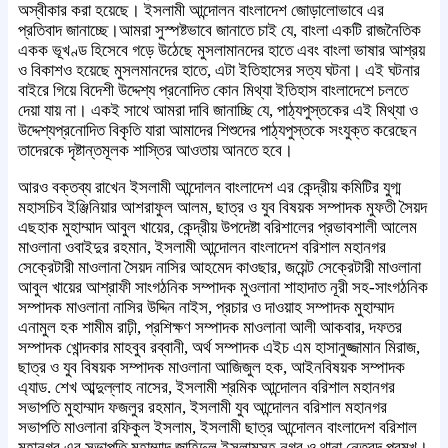
অস্বীকার করা হয়েছে। ইসলামী আন্দোলন বাংলাদেশ জোড়ালোভাবে এর
প্রতিবাদ জানাচ্ছে।আমরা সুস্পষ্টভাবে জানাতে চাই যে, বাংলা একটি রাজনৈতিক
একক ভূখণ্ড হিসেবে গড়ে উঠেছে মুসলামানদের হাতে এবং বাংলা ভাষার আশ্রয়
ও বিকাশও হয়েছে মুসলমানদের হাতে, এটা ইতিহাসের সত্য ঘটনা। এই ঘটনার
বাইরে গিয়ে বিদেশী উদ্দেশ্য প্রনোদিত কোন মিথ্যা ইতিহাস বাংলাদেশে চলতে
দেয়া যায় না। একই সাথে আমরা দাবি জানাচ্ছি যে, পাঠ্যপুস্তকের এই মিথ্যা ও
উদ্দেশ্যপ্রনোদিত বিকৃতি যারা আমাদের শিশুদের পাঠ্যপুস্তকে সংযুক্ত করেছেন
তাদেরকে দৃষ্টান্তমূলক শাস্তির আওতায় আনতে হবে।
আরও বক্তব্য রাখেন ইসলামী আন্দোলন বাংলাদেশ এর কেন্দ্রীয় কমিটির যুগ্ম
মহাসচিব ইঞ্জিনিয়ার আশরাফুল আলম, ছাত্র ও যুব বিষয়ক সম্পাদক মুফতী সৈয়দ
এছহাক মুহাম্মাদ আবুল খায়ের, কেন্দ্রীয় উপদেষ্টা বরিশালের প্রভাবশালী আলেম
মাওলানা ওবাইদুর রহমান, ইসলামী আন্দোলন বাংলাদেশ বরিশাল মহানগর
সেক্রেটারী মাওলানা সৈয়দ নাসির আহমেদ কাওছার, জয়েন্ট সেক্রেটারী মাওলানা
আবুল খায়ের আশ্রাফী সাংগঠনিক সম্পাদক মুওলানা শাহাদাত নূরী সহ-সাংগঠনিক
সম্পাদক মাওলানা নাসির উদ্দিন নাইস, প্রচার ও দাওয়াহ সম্পাদক মুহাম্মাদ
এনামুল হক শামীম রাঢ়ী, প্রশিক্ষণ সম্পাদক মাওলানা আলী আকবার, দফতর
সম্পাদক খোন্দকার মাহবুব রব্বানী, অর্থ সম্পাদক এইচ এম হাসানুজ্জামান মিরাজ,
ছাত্র ও যুব বিষয়ক সম্পাদক মাওলানা আজিজুল হক, আইনবিষয়ক সম্পাদক
এ্যাড. শেখ আব্দুল্লাহ নাসের, ইসলামী শ্রমিক আন্দোলন বরিশাল মহানগর
সভাপতি মুহাম্মাদ ফজলুর রহমান, ইসলামী যুব আন্দোলন বরিশাল মহানগর
সভাপতি মাওলানা রফিকুল ইসলাম, ইসলামী ছাত্র আন্দোলন বাংলাদেশ বরিশাল
মহানগর এর সভাপতি মুহাম্মাদ জাহিদুল ইসলামসহ নগর ও থানা নেতৃবৃন্দ প্রমূখ।