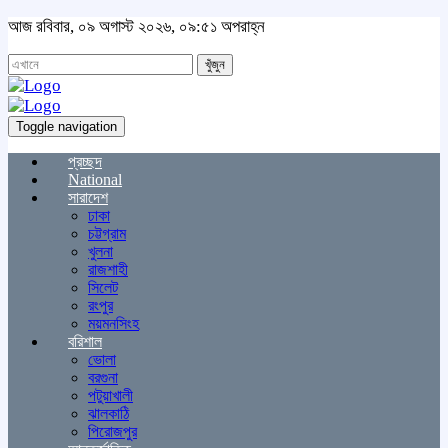
আজ রবিবার, ০৯ অগাস্ট ২০২৬, ০৯:৫১ অপরাহ্ন
খুঁজুন
Toggle navigation
প্রচ্ছদ
National
সারাদেশ
ঢাকা
চট্টগ্রাম
খুলনা
রাজশাহী
সিলেট
রংপুর
ময়মনসিংহ
বরিশাল
ভোলা
বরগুনা
পটুয়াখালী
ঝালকাঠি
পিরোজপুর