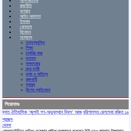
আন্তর্জাতিক
রাজনীতি
অপরাধ
আইন আদালত
ইসলাম
খেলাধুলা
বিনোদন
অন্যান্য
তথ্যপ্রযুক্তি
শিক্ষা
চাকরির খবর
মতামত
সাক্ষাৎকার
বন্দর নগরী
ভাষা ও সাহিত্য
রাজধানী
স্বাস্থ্য
বিশেষ প্রতিবেদন
শিরোনামঃ
াত ঐতিহাসিক ‌‘জুলাই গণ-অভ্যুত্থান দিবস’ আজ
বরিশালসহ রেলসেবা বঞ্চিত ১৬ জেলা
প্রচ্ছদ
ভোলা