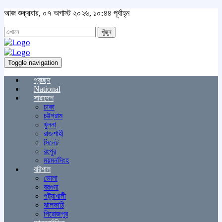
আজ শুক্রবার, ০৭ অগাস্ট ২০২৬, ১০:৪৪ পূর্বাহ্ন
খুঁজুন
Toggle navigation
প্রচ্ছদ
National
সারাদেশ
ঢাকা
চট্টগ্রাম
খুলনা
রাজশাহী
সিলেট
রংপুর
ময়মনসিংহ
বরিশাল
ভোলা
বরগুনা
পটুয়াখালী
ঝালকাঠি
পিরোজপুর