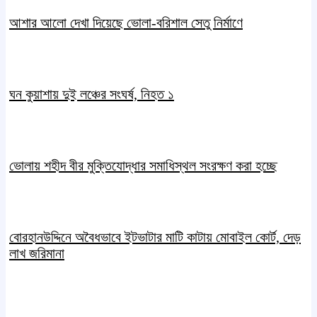
আশার আলো দেখা দিয়েছে ভোলা-বরিশাল সেতু নির্মাণে
ঘন কুয়াশায় দুই লঞ্চের সংঘর্ষ, নিহত ১
ভোলায় শহীদ বীর মুক্তিযোদ্ধার সমাধিস্থল সংরক্ষণ করা হচ্ছে
বোরহানউদ্দিনে অবৈধভাবে ইটভাটার মাটি কাটায় মোবাইল কোর্ট, দেড়
লাখ জরিমানা