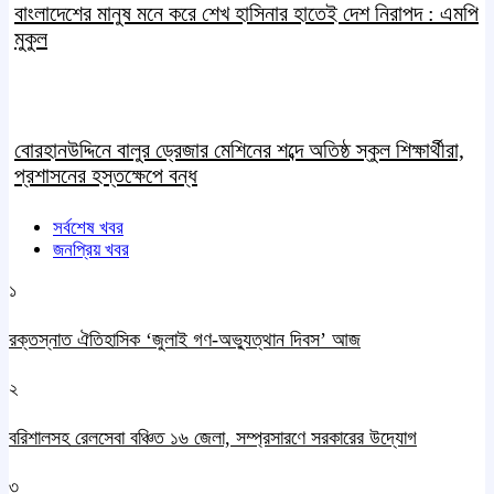
বাংলাদেশের মানুষ মনে করে শেখ হাসিনার হাতেই দেশ নিরাপদ : এমপি
মুকুল
বোরহানউদ্দিনে বালুর ড্রেজার মেশিনের শব্দে অতিষ্ঠ স্কুল শিক্ষার্থীরা,
প্রশাসনের হস্তক্ষেপে বন্ধ
সর্বশেষ খবর
জনপ্রিয় খবর
১
রক্তস্নাত ঐতিহাসিক ‌‘জুলাই গণ-অভ্যুত্থান দিবস’ আজ
২
বরিশালসহ রেলসেবা বঞ্চিত ১৬ জেলা, সম্প্রসারণে সরকারের উদ্যোগ
৩