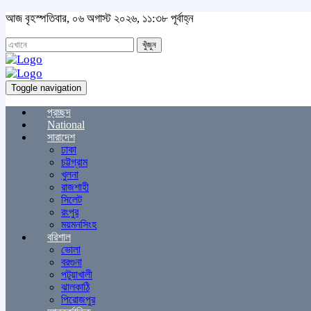
আজ বৃহস্পতিবার, ০৬ অগাস্ট ২০২৬, ১১:৩৮ পূর্বাহ্ন
খুঁজুন
Toggle navigation
প্রচ্ছদ
National
সারাদেশ
ঢাকা
চট্টগ্রাম
খুলনা
রাজশাহী
সিলেট
রংপুর
ময়মনসিংহ
বরিশাল
ভোলা
বরগুনা
পটুয়াখালী
ঝালকাঠি
পিরোজপুর