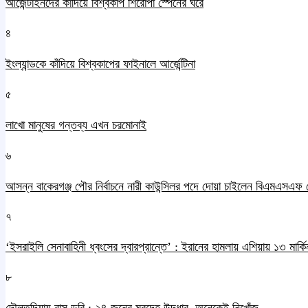
আর্জেন্টাইনদের কাঁদিয়ে বিশ্বকাপ শিরোপা স্পেনের ঘরে
৪
ইংল্যান্ডকে কাঁদিয়ে বিশ্বকাপের ফাইনালে আর্জেন্টিনা
৫
লাখো মানুষের গন্তব্য এখন চরমোনাই
৬
আসন্ন বাকেরগঞ্জ পৌর নির্বাচনে নারী কাউন্সিলর পদে দোয়া চাইলেন বিএমএসএফ 
৭
‘ইসরাইলি সেনাবাহিনী ধ্বংসের দ্বারপ্রান্তে’ : ইরানের হামলায় এশিয়ায় ১৩ মার্কিন
৮