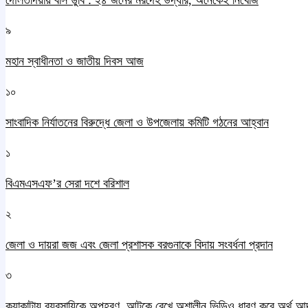
দৌলতদিয়ায় বাস ডুবি : ২৪ জনের মরদেহ উদ্ধার, অনেকেই নিখোঁজ
৯
মহান স্বাধীনতা ও জাতীয় দিবস আজ
১০
সাংবাদিক নির্যাতনের বিরুদ্ধে জেলা ও উপজেলায় কমিটি গঠনের আহ্বান
১
বিএমএসএফ’র সেরা দশে বরিশাল
২
জেলা ও দায়রা জজ এবং জেলা প্রশাসক বরগুনাকে বিদায় সংবর্ধনা প্রদান
৩
কুয়াকাটায় ব্যবসায়িকে অপহরণ, আটকে রেখে অশালীন ভিডিও ধারণ করে অর্থ আ