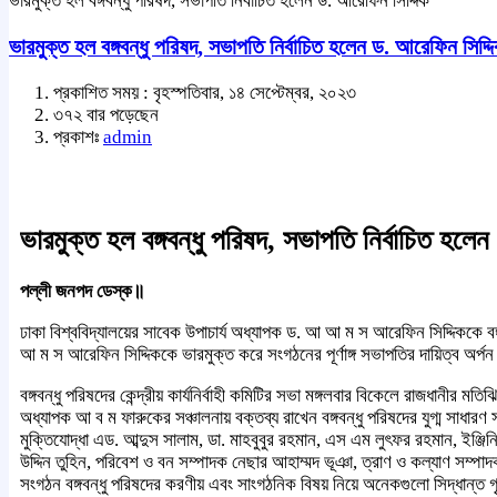
ভারমুক্ত হল বঙ্গবন্ধু পরিষদ, সভাপতি নির্বাচিত হলেন ড. আরেফিন সিদ্দিক
ভারমুক্ত হল বঙ্গবন্ধু পরিষদ, সভাপতি নির্বাচিত হলেন ড. আরেফিন সিদ্দ
প্রকাশিত সময় : বৃহস্পতিবার, ১৪ সেপ্টেম্বর, ২০২৩
৩৭২ বার পড়েছেন
প্রকাশঃ
admin
ভারমুক্ত হল বঙ্গবন্ধু পরিষদ, সভাপতি নির্বাচিত হলে
পল্লী জনপদ ডেস্ক॥
ঢাকা বিশ্ববিদ্যালয়ের সাবেক উপাচার্য অধ্যাপক ড. আ আ ম স আরেফিন সিদ্দিককে বঙ্গবন
আ ম স আরেফিন সিদ্দিককে ভারমুক্ত করে সংগঠনের পূর্ণাঙ্গ সভাপতির দায়িত্ব অর্প
বঙ্গবন্ধু পরিষদের কেন্দ্রীয় কার্যনির্বাহী কমিটির সভা মঙ্গলবার বিকেলে রাজধানী
অধ্যাপক আ ব ম ফারুকের সঞ্চালনায় বক্তব্য রাখেন বঙ্গবন্ধু পরিষদের যুগ্ম সাধ
মুক্তিযোদ্ধা এড. আব্দুস সালাম, ডা. মাহবুবুর রহমান, এস এম লুৎফর রহমান, ইঞ্জ
উদ্দিন তুহিন, পরিবেশ ও বন সম্পাদক নেছার আহাম্মদ ভূঞা, ত্রাণ ও কল্যাণ সম্পাদ
সংগঠন বঙ্গবন্ধু পরিষদের করণীয় এবং সাংগঠনিক বিষয় নিয়ে অনেকগুলো সিদ্ধান্ত 