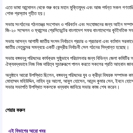
এতে ভাষা আন্দোলন থেকে শুরু করে মহান মুক্তিযুদ্ধ এবং আজ পর্যন্ত সকল গণতান্
শোক প্রস্তাব গৃহীত হয়।
সভায় সংগঠনের গঠনতন্ত্র সংশোধন ও পরিবর্তন এবং সংযোজনের জন্য আইন সম্পাদক অ
জি-২০ সম্মেলন ও ফ্রান্সের প্রেসিডেন্টের বাংলাদেশ সফর বাংলাদেশের কূটনৈতিক স
সভায় আসন্ন আগামী জাতীয় সংসদ নির্বাচনে প্রচার ও প্রচারনা এবং বর্তমান সরক
জাতীয় নেতৃবৃন্দের সমন্বয়ে একটি কেন্দ্রীয় নির্বাচনী সেল গঠনের সিদ্ধান্ত হয়েছে।
সভায় বঙ্গবন্ধু পরিষদের কার্যক্রম সুষ্ঠুভাবে পরিচালনার জন্য বিভিন্ন জেলা কমিট
ঐক্যবদ্ধভাবে নিজ নিজ দায়িত্ব সুচারুরূপে পালন করতে সকলের প্রতি আহবান জা
অনুষ্ঠানে আরো উপস্থিত ছিলেন, বঙ্গবন্ধু পরিষদের যুব ও ক্রীড়া বিষয়ক সম্পাদক ক
মোহাম্মদ মহিউদ্দিন, নাহিদ নূর আলো, আবুল হোসেন, আনন্দ কুমার সেন, ইবনে হোসে
সভার সভাপতি উপস্থিত সকলকে ধন্যবাদ জানিয়ে সভার কাজ শেষ করেন।
শেয়ার করুন
এই বিভাগের আরো খবর