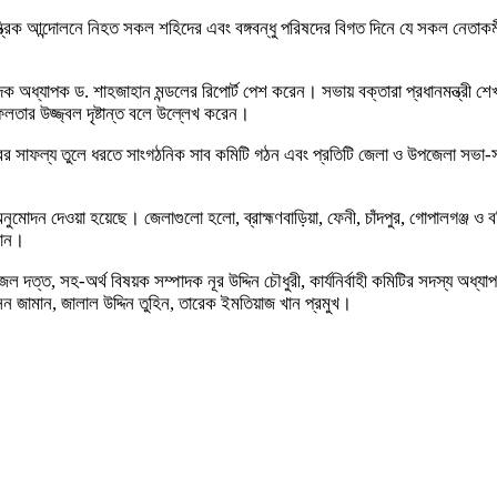
ত্রিক আন্দোলনে নিহত সকল শহিদের এবং বঙ্গবন্ধু পরিষদের বিগত দিনে যে সকল নেতাকর
ধ্যাপক ড. শাহজাহান মন্ডলের রিপোর্ট পেশ করেন। সভায় বক্তারা প্রধানমন্ত্রী শেখ
ফলতার উজ্জ্বল দৃষ্টান্ত বলে উল্লেখ করেন।
ারের সাফল্য তুলে ধরতে সাংগঠনিক সাব কমিটি গঠন এবং প্রতিটি জেলা ও উপজেলা সভা
ির অনুমোদন দেওয়া হয়েছে। জেলাগুলো হলো, ব্রাহ্মণবাড়িয়া, ফেনী, চাঁদপুর, গোপালগঞ্জ ও
নান।
াজল দত্ত, সহ-অর্থ বিষয়ক সম্পাদক নূর উদ্দিন চৌধুরী, কার্যনির্বাহী কমিটির সদস্য অ
ন জামান, জালাল উদ্দিন তুহিন, তারেক ইমতিয়াজ খান প্রমুখ।