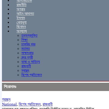
আন্তর্জাতিক
রাজনীতি
অপরাধ
আইন আদালত
ইসলাম
খেলাধুলা
বিনোদন
অন্যান্য
তথ্যপ্রযুক্তি
শিক্ষা
চাকরির খবর
মতামত
সাক্ষাৎকার
বন্দর নগরী
ভাষা ও সাহিত্য
রাজধানী
স্বাস্থ্য
বিশেষ প্রতিবেদন
শিরোনামঃ
প্রচ্ছদ
National
,
বিশেষ প্রতিবেদন
,
রাজধানী