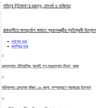
পবিত্র ইতিকাফ’র গুরুত্ব, তাৎপর্য ও ফজিলত
রাজধানীতে জনদুর্ভোগ কমাতে প্রধানমন্ত্রীর ব্যতিক্রমী উদ্যােগ
সর্বশেষ খবর
জনপ্রিয় খবর
১
রক্তস্নাত ঐতিহাসিক ‌‘জুলাই গণ-অভ্যুত্থান দিবস’ আজ
২
বরিশালসহ রেলসেবা বঞ্চিত ১৬ জেলা, সম্প্রসারণে সরকারের উদ্যোগ
৩