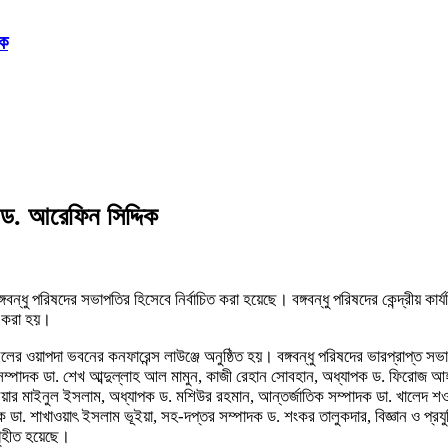
িক
ন ড. আরেফিন সিদ্দিক
্ধু পরিষদের সভাপতির হিসেবে নির্বাচিত করা হয়েছে। বঙ্গবন্ধু পরিষদের কেন্দ্রীয় কার্য
ন করা হয়।
র মতিঝিলের ওয়াপদা ভবনের কনফারেন্স লাউঞ্জে অনুষ্ঠিত হয়। বঙ্গবন্ধু পরিষদের ভারপ্র
ারণ সম্পাদক ডা. শেখ আব্দুল্লাহ আল মামুন, কাজী রেহান সোবহান, অধ্যাপক ড. ফিরোজ
িনিয়ার মাইনুল ইসলাম, অধ্যাপক ড. মশিউর রহমান, আন্তর্জাতিক সম্পাদক ডা. খালেদ শও
ক ডা. শাখাওয়াৎ ইসলাম ভূইয়া, সহ-দপ্তর সম্পাদক ড. শংকর তালুকদার, বিজ্ঞান ও প্রযুক
গৃহীত হয়েছে।