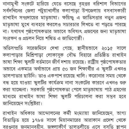
নানামুখী সংকটে হারিয়ে যেতে বসেছে বৃহত্তর বরিশাল বিভাগের
সর্বদখিনের জেলা পটুয়াখালীর কলাপাড়া উপজেলায় বসবাসকারী
রাখাইন সম্প্রদায়ের মাতৃভাষা। ক্ষয়িষ্ণু এ জাতিসত্তার নতুন প্রজন্ম
মাতৃভাষা মুখে ব্যবহার করলেও সচারচার লিখতে বা পড়তে পারছে
না। যথাযথ পৃষ্ঠপোষকতার অভাবে ভবিষ্যৎ প্রজন্মের জন্য মাতৃভাষা
সংরক্ষণ ও প্রচলন নিয়ে শঙ্কিত এ জাতিগোষ্ঠী।
অতিসম্প্রতি সরেজমিনে দেখা গেছে, স্থানীয়ভাবে ২০১৫ সালে
কলাপাড়ার মিশ্রিপাড়া লোকাসুক বৌদ্ধ বিহারে প্রতিষ্ঠিত রাখাইন
ভাষা শিক্ষা স্কুলটি বর্তমানে জীর্ণ দশায় রয়েছে। রাষ্ট্রীয় পৃষ্ঠপোষকতার
অভাবে একমাত্র অর্থাভাবে প্রায় ৫০ জন শিক্ষার্থীর এ স্কুলটি এখনও
তালপাতার ছাউনি। তাও একপাশ রয়েছে খালি। করোনার সময় থেকে
বন্ধ হয়ে যাওয়া স্কুলটির কার্যক্রম নানা সংকটের কারণে এখনও শুরু
করা যাচ্ছেনা। সরকারি পৃষ্ঠপোষকতা পেলে মাতৃভাষায় পাঠ গ্রহণের
মাধ্যমে রাখাইন ভাষা শিক্ষা স্কুলটি পরিচালনা করা সম্ভব হবে
জানিয়েছেন সংশ্লিষ্টরা।
রাখাইন অধিকার আন্দোলনের কর্মী মংম্যায়া জানিয়েছেন, ভাগ্য
বিতাড়িত হয়ে ১৭৮৪ সালে মিয়ানমারের আরাকান প্রদেশ থেকে
বরগুনার জনমানবহীন, জঙ্গলাকীর্ণ তালতলীতে এসে বসতি স্থাপন