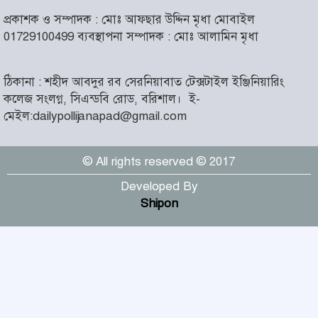
আসন্ন বাকেরগঞ্জ পৌর নির্বাচনে
প্রকাশক ও সম্পাদক : মোঃ আফছার উদ্দিন মৃধা মোবাইল
নারী কাউন্সিলর পদে দোয়া চাইলেন
৬
01729100499 ব্যবস্থাপনা সম্পাদক : মোঃ আলামিন মৃধা
বিএমএসএফ নেত্রী সাবরিনা
আক্তার জিয়া
ঠিকানা : শহীদ আবদুর রব সেরনিয়াবাত টেক্সটাইল ইঞ্জিনিয়ারিং
‘ইসরাইলি সেনাবাহিনী ধ্বংসের
কলেজ সংলগ্ন, সিএন্ডবি রোড, বরিশাল।
ই-
দ্বারপ্রান্তে’ : ইরানের হামলায়
৭
মেইল:dailypollijanapad@gmail.com
এশিয়ায় ১৩ মার্কিন ঘাঁটি ধ্বংস
© All rights reserved © 2017
দৌলতদিয়ায় বাস ডুবি : ২৪ জনের
মরদেহ উদ্ধার, অনেকেই নিখোঁজ
৮
Developed By
Shipon
মহান স্বাধীনতা ও জাতীয় দিবস
আজ
৯