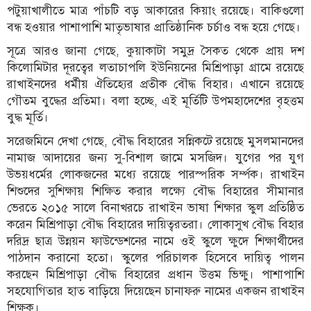
পটুয়াখালীতে মাত্র পাঁচটি বড় আকারের কিয়াং রয়েছে। বাকিগুলো
বন্ধ হওয়ার পাশাপাশি মাতৃভাষার প্রাতিষ্ঠানিক চর্চাও বন্ধ হয়ে গেছে।
সূত্রে আরও জানা গেছে, কুয়াকাটা সমুদ্র সৈকত থেকে প্রায় দশ
কিলোমিটার দূরত্বের লতাচাপলি ইউনিয়নের মিশ্রিপাড়া গ্রামে রয়েছে
রাখাইনদের ধর্মীয় ঐতিহ্যের প্রতীক বৌদ্ধ বিহার। এখানে রয়েছে
গৌতম বুদ্ধের প্রতিমা। বলা হচ্ছে, এই মূর্তিটি উপমহাদেশের বৃহত্তম
বুদ্ধ মূর্তি।
সরেজমিনে দেখা গেছে, বৌদ্ধ বিহারের সন্নিকটে রয়েছে মুসলমানদের
নামাজ আদায়ের জন্য সু-বিশাল জামে মসজিদ। যুগের পর যুগ
উভয়ধর্মের লোকজনের মধ্যে রয়েছে পারস্পরিক সর্ম্পক। রাখাইন
শিশুদের সুশিক্ষায় শিক্ষিত করার লক্ষ্যে বৌদ্ধ বিহারের সীমানার
ভেরতে ২০১৫ সালে বিনাখরচে রাখাইন ভাষা শিক্ষার স্কুল প্রতিষ্ঠিত
করেন মিশ্রিপাড়া বৌদ্ধ বিহারের দায়িত্বরতরা। লোকাসুখ বৌদ্ধ বিহার
দরিদ্র ছাত্র উন্নয়ন ফাউন্ডেশনের নামে ওই স্কুলে ক্ষুদে শিক্ষার্থীদের
পাঠদান করানো হতো। স্কুলের পরিচালক হিসেবে দায়িত্ব পালন
করছেন মিশ্রিপাড়া বৌদ্ধ বিহারের প্রধান উত্তম ভিক্ষু। পাশাপাশি
সহযোগিতার হাত বাড়িয়ে দিয়েছেন চানাফরু নামের একজন রাখাইন
শিক্ষক।