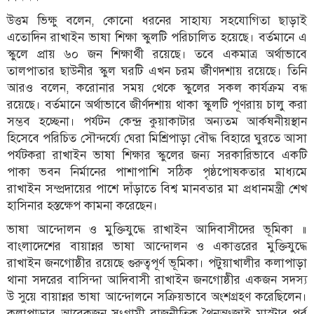
উত্তম ভিক্ষু বলেন, কোনো ধরনের সাহায্য সহযোগিতা ছাড়াই
এতোদিন রাখাইন ভাষা শিক্ষা স্কুলটি পরিচালিত হয়েছে। বর্তমানে এ
স্কুলে প্রায় ৬০ জন শিক্ষার্থী রয়েছে। তবে একমাত্র অর্থাভাবে
তালপাতার ছাউনীর স্কুল ঘরটি এখন চরম র্জীণদশায় রয়েছে। তিনি
আরও বলেন, করোনার সময় থেকে স্কুলের সকল কার্যক্রম বন্ধ
রয়েছে। বর্তমানে অর্থাভাবে জীর্ণদশায় থাকা স্কুলটি পূণরায় চালু করা
সম্ভব হচ্ছেনা। পর্যটন কেন্দ্র কুয়াকাটার অন্যতম আর্কষনীয়স্থান
হিসেবে পরিচিত সৌন্দর্য্যে ঘেরা মিশ্রিপাড়া বৌদ্ধ বিহারে ঘুরতে আসা
পর্যটকরা রাখাইন ভাষা শিক্ষার স্কুলের জন্য সরকারিভাবে একটি
পাকা ভবন নির্মানের পাশাপাশি সঠিক পৃষ্ঠপোষকতার মাধ্যমে
রাখাইন সম্প্রদায়ের পাশে দাঁড়াতে বিশ্ব মানবতার মা প্রধানমন্ত্রী শেখ
হাসিনার হস্তক্ষেপ কামনা করেছেন।
ভাষা আন্দোলন ও মুক্তিযুদ্ধে রাখাইন আদিবাসীদের ভূমিকা ॥
বাংলাদেশের বায়ান্নর ভাষা আন্দোলন ও একাত্তরের মুক্তিযুদ্ধে
রাখাইন জনগোষ্ঠীর রয়েছে গুরুত্বপূর্ণ ভূমিকা। পটুয়াখালীর কলাপাড়া
থানা সদরের বাসিন্দা আদিবাসী রাখাইন জনগোষ্ঠীর একজন সদস্য
উ সুয়ে বায়ান্নর ভাষা আন্দোলনে সক্রিয়ভাবে অংশগ্রহণ করেছিলেন।
কলাপাড়ার আরেকজন সংগ্রামী রাজনীতিক থৈনঅংজাই মাস্টার পূর্ব