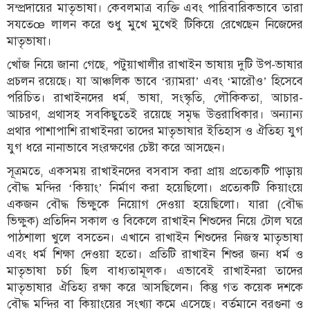
সম্প্রদায়ের মাতৃভাষা। কেবলমাত্র ব্যক্তি এবং পারিবারিকভাবে তারা
সযতেœ লালন করে শুধু মুখে মুখেই টিকিয়ে রেখেছেন নিজেদের
মাতৃভাষা।
খোঁজ নিয়ে জানা গেছে, পটুয়াখালীর রাখাইন ভাষায় দুটি উপ-ভাষার
প্রচলন রয়েছে। যা আঞ্চলিক ভাবে ‘র‌্যামরা’ এবং ‘মারৌও’ হিসেবে
পরিচিত। রাখাইনদের ধর্ম, ভাষা, সংস্কৃতি, লৌকিকতা, আচার-
আচরণ, প্রথাসহ সবকিছুতেই রয়েছে সমৃদ্ধ উত্তরাধিকার। অন্যান্য
প্রথার পাশাপাশি রাখাইনরা তাদের মাতৃভাষার ইতিহাস ও ঐতিহ্য যুগ
যুগ ধরে নানাভাবে সংরক্ষণের চেষ্টা করে আসছেন।
সূত্রমতে, একসময় রাখাইনদের বসবাস করা প্রায় প্রত্যেকটি পাড়ায়
বৌদ্ধ মন্দির ‘কিয়াং’ নির্মাণ করা হয়েছিলো। প্রত্যেকটি কিয়াংয়ে
একজন বৌদ্ধ ভিক্ষুকে নিয়োগ দেওয়া হয়েছিলো। যারা (বৌদ্ধ
ভিক্ষুক) প্রতিদিন সকাল ও বিকেলে রাখাইন শিশুদের নিয়ে টোল ঘরে
পাঠশালা খুলে বসতেন। এখানে রাখাইন শিশুদের নিজস্ব মাতৃভাষা
এবং ধর্ম শিক্ষা দেওয়া হতো। প্রতিটি রাখাইন শিশুর জন্য ধর্ম ও
মাতৃভাষা চর্চা ছিল বাধ্যতামূলক। এভাবেই রাখাইনরা তাদের
মাতৃভাষার ঐতিহ্য রক্ষা করে আসছিলেন। কিন্তু গত কয়েক দশকে
বৌদ্ধ মন্দির বা কিয়াংয়ের সংখ্যা কমে এসেছে। বর্তমানে বরগুনা ও