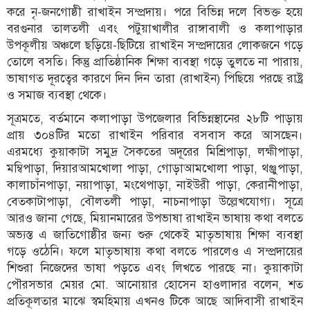
করে নৃ-জনগোষ্ঠী রাখাইন সম্প্রদায়। পরে বিভিন্ন দলে বিভক্ত হয়ে
বরগুনার তালতলী এবং পটুয়াখালীর রাঙ্গাবালী ও কলাপাড়ার
উপকূলীয় অঞ্চলে ছড়িয়ে-ছিটিয়ে রাখাইন সম্প্রদায়ের লোকজনে গড়ে
তোলে বসতি। কিন্তু প্রাতিষ্ঠানিক শিক্ষা ব্যবস্থা গড়ে তুলতে না পারায়,
ভাষাগত দূরত্বের কারণে দিন দিন তারা (রাখাইন) পিছিয়ে পরছে রাষ্ট্র
ও সমাজ ব্যবস্থা থেকে।
সূত্রমতে, বর্তমানে কলাপাড়া উপজেলার বিভিন্নস্থানের ২৮টি পাড়ায়
প্রায় ৩০৪টির মতো রাখাইন পরিবার বসবাস করে আসছেন।
এরমধ্যে কুয়াকাটা সমুদ্র সৈকতের অদূরের মিশ্রিপাড়া, লহ্মীপাড়া,
মম্বিপাড়া, দিয়ারআমখোলা পাড়া, গোড়াআমখোলা পাড়া, থঞ্জুপাড়া,
কালাচাঁনপাড়া, নয়াপাড়া, মংথেপাড়া, নাইউরী পাড়া, কেরানীপাড়া,
বেতকাটাপাড়া, বৌলতলী পাড়া, নাচনাপাড়া উল্লেখযোগ্য। সূত্রে
আরও জানা গেছে, মিয়ানমারের উপভাষা রাখাইন ভাষায় কথা বলতে
অভ্যস্ত এ জাতিগোষ্ঠীর জন্য শুরু থেকেই মাতৃভাষায় শিক্ষা ব্যবস্থা
গড়ে ওঠেনি। ফলে মাতৃভাষায় কথা বলতে পারলেও এ সম্প্রদায়ের
শিশুরা নিজেদের ভাষা পড়তে এবং লিখতে পারছে না। কুয়াকাটা
পৌরসভার মেয়র মো. আনোয়ার হোসেন হাওলাদার বলেন, শত
প্রতিকূলতার মাঝে স্বমহিমায় এখনও টিকে আছে আদিবাসী রাখাইন