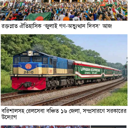
রক্তস্নাত ঐতিহাসিক ‌‘জুলাই গণ-অভ্যুত্থান দিবস’ আজ
বরিশালসহ রেলসেবা বঞ্চিত ১৬ জেলা, সম্প্রসারণে সরকারের
উদ্যোগ