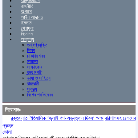
আন্তর্জাতিক
রাজনীতি
অপরাধ
আইন আদালত
ইসলাম
খেলাধুলা
বিনোদন
অন্যান্য
তথ্যপ্রযুক্তি
শিক্ষা
চাকরির খবর
মতামত
সাক্ষাৎকার
বন্দর নগরী
ভাষা ও সাহিত্য
রাজধানী
স্বাস্থ্য
বিশেষ প্রতিবেদন
শিরোনামঃ
রক্তস্নাত ঐতিহাসিক ‌‘জুলাই গণ-অভ্যুত্থান দিবস’ আজ
বরিশালসহ রেলসেবা বঞ্চ
প্রচ্ছদ
ভোলা