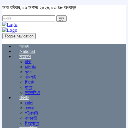
আজ রবিবার, ০৯ অগাস্ট ২০২৬, ০৩:৪৮ অপরাহ্ন
খুঁজুন
Toggle navigation
প্রচ্ছদ
National
সারাদেশ
ঢাকা
চট্টগ্রাম
খুলনা
রাজশাহী
সিলেট
রংপুর
ময়মনসিংহ
বরিশাল
ভোলা
বরগুনা
পটুয়াখালী
ঝালকাঠি
পিরোজপুর