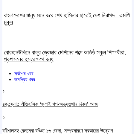
বাংলাদেশের মানুষ মনে করে শেখ হাসিনার হাতেই দেশ নিরাপদ : এমপি
মুকুল
বোরহানউদ্দিনে বালুর ড্রেজার মেশিনের শব্দে অতিষ্ঠ স্কুল শিক্ষার্থীরা,
প্রশাসনের হস্তক্ষেপে বন্ধ
সর্বশেষ খবর
জনপ্রিয় খবর
১
রক্তস্নাত ঐতিহাসিক ‌‘জুলাই গণ-অভ্যুত্থান দিবস’ আজ
২
বরিশালসহ রেলসেবা বঞ্চিত ১৬ জেলা, সম্প্রসারণে সরকারের উদ্যোগ