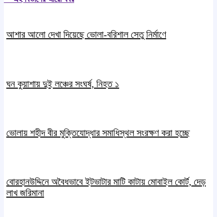
আশার আলো দেখা দিয়েছে ভোলা-বরিশাল সেতু নির্মাণে
ঘন কুয়াশায় দুই লঞ্চের সংঘর্ষ, নিহত ১
ভোলায় শহীদ বীর মুক্তিযোদ্ধার সমাধিস্থল সংরক্ষণ করা হচ্ছে
বোরহানউদ্দিনে অবৈধভাবে ইটভাটার মাটি কাটায় মোবাইল কোর্ট, দেড়
লাখ জরিমানা