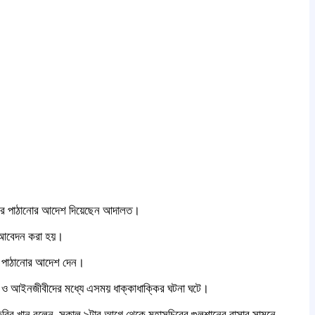
াগারে পাঠানোর আদেশ দিয়েছেন আদালত।
র আবেদন করা হয়।
রে পাঠানোর আদেশ দেন।
শ ও আইনজীবীদের মধ্যে এসময় ধাক্কাধাক্কির ঘটনা ঘটে।
 কবির খান বলেন, সকাল ৯টার আগে থেকে মহাসচিবের গুলশানের বাসার সামনে