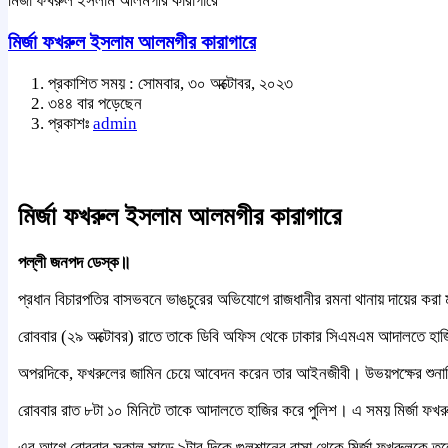
মির্জা ফখরুল ইসলাম আলমগীর কারাগারে
মির্জা ফখরুল ইসলাম আলমগীর কারাগারে
প্রকাশিত সময় : সোমবার, ৩০ অক্টোবর, ২০২৩
৩৪৪ বার পড়েছেন
প্রকাশঃ
admin
মির্জা ফখরুল ইসলাম আলমগীর কারাগারে
পল্লী জনপদ ডেস্ক॥
প্রধান বিচারপতির বাসভবনে ভাঙচুরের অভিযোগে রাজধানীর রমনা থানায় দায়ের কর
রোববার (২৯ অক্টোবর) রাতে তাকে ডিবি অফিস থেকে ঢাকার সিএমএম আদালতে হাজ
অপরদিকে, ফখরুলের জামিন চেয়ে আবেদন করেন তার আইনজীবী। উভয়পক্ষের শুনানি শে
রোববার রাত ৮টা ১০ মিনিটে তাকে আদালতে হাজির করে পুলিশ। এ সময় মির্জা ফখর
এর আগে রোববার সকাল সাড়ে ৯টার দিকে গুলশানের বাসা থেকে মির্জা ফখরুলকে তু