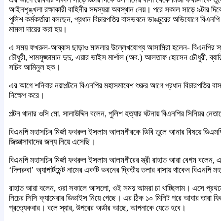
আইনশৃঙ্খলা রক্ষাকারী বাহিনীর সদস্যরা অবস্থান নেয়। পরে সকাল সাড়ে ৯টার দিকে
পুলিশ কর্মকর্তারা বলছেন, প্রধান বিচারপতির বাসভবনে ভাঙচুরের অভিযোগে বিএনপি
মামলা দায়ের করা হয়।
এ সময় ফখরুল-আব্বাস ছাড়াও মামলার উল্লেখযোগ্য আসামিরা হলেন- বিএনপির স্থায়
চৌধুরী, শামসুজ্জামান দুদু, এয়ার ভাইস মার্শাল (অব.) আলতাফ হোসেন চৌধুরী, ব্
সচিব আমিনুল হক।
এর আগে শনিবার নয়াপল্টনে বিএনপির মহাসমাবেশ শুরুর আগে প্রধান বিচারপতির 
নিক্ষেপ করে।
পল্টন থানার ওসি মো. সালাউদ্দিন বলেন, পুলিশ হত্যার ঘটনায় বিএনপির সিনিয়র ন
বিএনপি মহাসচিব মির্জা ফখরুল ইসলাম আলমগীরকে ডিবি তুলে আনার বিষয়ে ডিএমপি 
জিজ্ঞাসাবাদের জন্য নিয়ে এসেছি।
বিএনপি মহাসচিব মির্জা ফখরুল ইসলাম আলমগীরের স্ত্রী রাহাত আরা বেগম বলেন, 
‘দিলরুবা’ অ্যাপার্টমেন্ট নামের একটি ভবনের দ্বিতীয় তলার বাসায় থাকেন বিএনপি 
রাহাত আরা বলেন, ওরা সকালে আসলো, ওই সময় আমরা চা খাচ্ছিলাম। এসে প্রথমে বল
নিচের সিসি ক্যামেরার ডিভাইস নিয়ে গেছে। এর ঠিক ১০ মিনিট পরে আবার তারা 
প্রত্যেকবার। বলে স্যার, উপরের অর্ডার আছে, আপনাকে যেতে হবে।