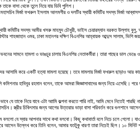
 তাকে বাসা থেকে তুলে নিয়ে যায় ডিবি পুলিশ।
 মহাসচিব মির্জা ফখরুল ইসলাম আলমগীর ও দলটির স্থায়ী কমিটির সদস্য মির্জা আব্বাস
ী কমিটির সদস্য আমীর খসরু মাহমুদ চৌধুরী, ভাইস চেয়ারম্যান বরকত উল্লাহ বুলু, 
যারিস্টার শাহজাহান ওমর, ঢাকা মহানগর দক্ষিণ বিএনপির আহ্বায়ক আব্দুস সালাম, ভিপ
বাসভবনের সামনে হামলা ও ভাঙচুর চালায় বিএনপির নেতাকর্মীরা। তারা গাছের ডাল ভ
েতাদের আসামি করে একটি হত্যা মামলা হয়েছে। তবে মামলায় মির্জা ফখরুল ছাড়াও আর কা
কমিশনার হাবিবুর রহমান বলেন, তাকে আমরা জিজ্ঞাসাবাদের জন্য নিয়ে এসেছি। পরে য
এভাবে যে তাকে নিয়ে যাবে এটা আামি কল্পনা করতে পারি নাই, আমি মেনে নিতেই পারছি
মহাসচিব। স্ত্রীর চিকিৎসার জন্য আগের উত্তরার ভাড়া বাসা পরিবর্তন করে গুলশানে আসে
লো যে স্যার আপনার সাথে কথা বলবো। কিছু কথাবার্তা বলে নিচে চলে গেলো। যাওয়ার 
ফিরে আসেন উল্লেখ করে তিনি বলেন, আমার যতটুকু ধারণা তারা নিচেই ছিল। ১০ মিনি