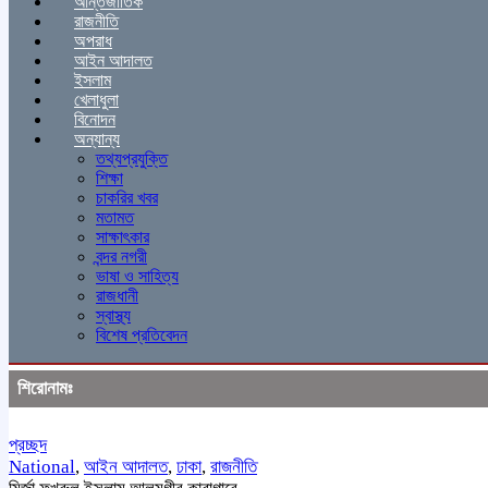
আন্তর্জাতিক
রাজনীতি
অপরাধ
আইন আদালত
ইসলাম
খেলাধুলা
বিনোদন
অন্যান্য
তথ্যপ্রযুক্তি
শিক্ষা
চাকরির খবর
মতামত
সাক্ষাৎকার
বন্দর নগরী
ভাষা ও সাহিত্য
রাজধানী
স্বাস্থ্য
বিশেষ প্রতিবেদন
শিরোনামঃ
প্রচ্ছদ
National
,
আইন আদালত
,
ঢাকা
,
রাজনীতি