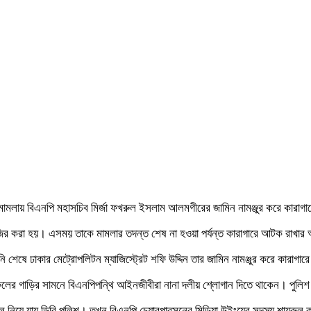
া মামলায় বিএনপি মহাসচিব মির্জা ফখরুল ইসলাম আলমগীরের জামিন নামঞ্জুর করে কার
ির করা হয়। এসময় তাকে মামলার তদন্ত শেষ না হওয়া পর্যন্ত কারাগারে আটক রাখা
ষে ঢাকার মেট্রোপলিটন ম্যাজিস্ট্রেট শফি উদ্দিন তার জামিন নামঞ্জুর করে কারাগা
ুলের গাড়ির সামনে বিএনপিপন্থি আইনজীবীরা নানা দলীয় শ্লোগান দিতে থাকেন। পুলি
লে নিয়ে যায় ডিবি পুলিশ। তখন বিএনপি চেয়ারপারসনের মিডিয়া উইংয়ের সদস্য শায়রুল