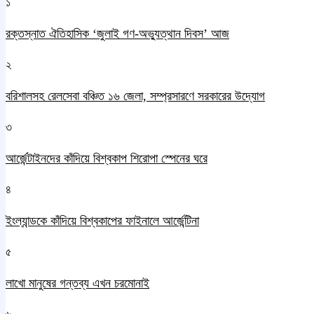
১
রক্তস্নাত ঐতিহাসিক ‌‘জুলাই গণ-অভ্যুত্থান দিবস’ আজ
২
বরিশালসহ রেলসেবা বঞ্চিত ১৬ জেলা, সম্প্রসারণে সরকারের উদ্যোগ
৩
আর্জেন্টাইনদের কাঁদিয়ে বিশ্বকাপ শিরোপা স্পেনের ঘরে
৪
ইংল্যান্ডকে কাঁদিয়ে বিশ্বকাপের ফাইনালে আর্জেন্টিনা
৫
লাখো মানুষের গন্তব্য এখন চরমোনাই