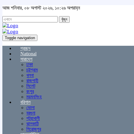
আজ শনিবার, ০৮ অগাস্ট ২০২৬, ১০:২৬ অপরাহ্ন
খুঁজুন
Toggle navigation
প্রচ্ছদ
National
সারাদেশ
ঢাকা
চট্টগ্রাম
খুলনা
রাজশাহী
সিলেট
রংপুর
ময়মনসিংহ
বরিশাল
ভোলা
বরগুনা
পটুয়াখালী
ঝালকাঠি
পিরোজপুর