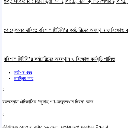
গুপ্ত সংগঠনের নেতারা ভুয়া সিল ছাপাচ্ছে, জাল ব্যালট পেপার ছাপাচ্ছ
পে স্কেলের দাবিতে বরিশাল টিটিসি’র কর্মচারিদের অবস্থান ও বিক্ষোভ কর
বরিশাল টিটিসি’র কর্মচারিদের অবস্থান ও বিক্ষোভ কর্মসূচি পালিত
সর্বশেষ খবর
জনপ্রিয় খবর
১
রক্তস্নাত ঐতিহাসিক ‌‘জুলাই গণ-অভ্যুত্থান দিবস’ আজ
২
বরিশালসহ রেলসেবা বঞ্চিত ১৬ জেলা, সম্প্রসারণে সরকারের উদ্যোগ