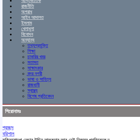
আন্তর্জাতিক
রাজনীতি
অপরাধ
আইন আদালত
ইসলাম
খেলাধুলা
বিনোদন
অন্যান্য
তথ্যপ্রযুক্তি
শিক্ষা
চাকরির খবর
মতামত
সাক্ষাৎকার
বন্দর নগরী
ভাষা ও সাহিত্য
রাজধানী
স্বাস্থ্য
বিশেষ প্রতিবেদন
শিরোনামঃ
প্রচ্ছদ
বরিশাল