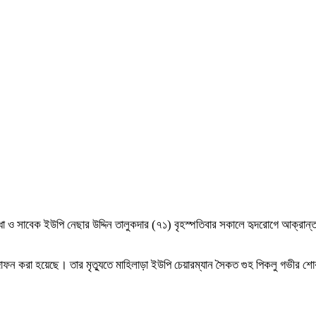
্ধা ও সাবেক ইউপি নেছার উদ্দিন তালুকদার (৭১) বৃহস্পতিবার সকালে হৃদরোগে আক্রান
াকে দাফন করা হয়েছে। তার মৃত্যুতে মাহিলাড়া ইউপি চেয়ারম্যান সৈকত গুহ পিকলু গভীর