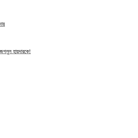
দায়
ন জগলুল হায়দারকে!