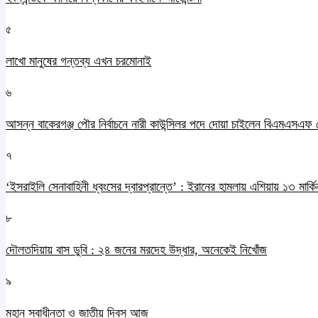
৫
লাখো মানুষের গন্তব্য এখন চরমোনাই
৬
আসন্ন বাকেরগঞ্জ পৌর নির্বাচনে নারী কাউন্সিলর পদে দোয়া চাইলেন বিএমএসএফ 
৭
‘ইসরাইলি সেনাবাহিনী ধ্বংসের দ্বারপ্রান্তে’ : ইরানের হামলায় এশিয়ায় ১৩ মার্কিন
৮
দৌলতদিয়ায় বাস ডুবি : ২৪ জনের মরদেহ উদ্ধার, অনেকেই নিখোঁজ
৯
মহান স্বাধীনতা ও জাতীয় দিবস আজ