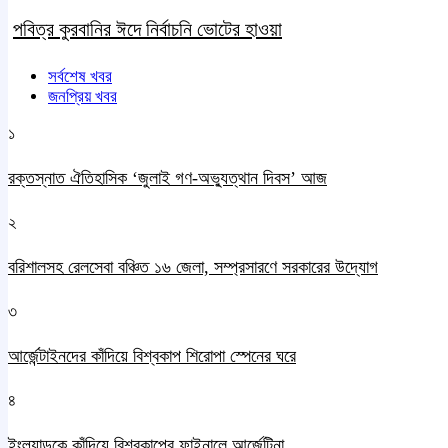
পবিত্র কুরবানির ঈদে নির্বাচনি ভোটের হাওয়া
সর্বশেষ খবর
জনপ্রিয় খবর
১
রক্তস্নাত ঐতিহাসিক ‌‘জুলাই গণ-অভ্যুত্থান দিবস’ আজ
২
বরিশালসহ রেলসেবা বঞ্চিত ১৬ জেলা, সম্প্রসারণে সরকারের উদ্যোগ
৩
আর্জেন্টাইনদের কাঁদিয়ে বিশ্বকাপ শিরোপা স্পেনের ঘরে
৪
ইংল্যান্ডকে কাঁদিয়ে বিশ্বকাপের ফাইনালে আর্জেন্টিনা