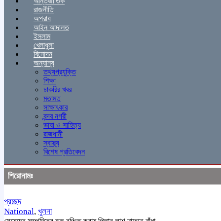
আন্তর্জাতিক
রাজনীতি
অপরাধ
আইন আদালত
ইসলাম
খেলাধুলা
বিনোদন
অন্যান্য
তথ্যপ্রযুক্তি
শিক্ষা
চাকরির খবর
মতামত
সাক্ষাৎকার
বন্দর নগরী
ভাষা ও সাহিত্য
রাজধানী
স্বাস্থ্য
বিশেষ প্রতিবেদন
শিরোনামঃ
প্রচ্ছদ
National
,
খুলনা