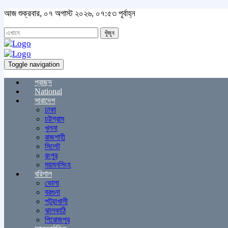
আজ শুক্রবার, ০৭ অগাস্ট ২০২৬, ০৭:৫৩ পূর্বাহ্ন
খুঁজুন
Toggle navigation
প্রচ্ছদ
National
সারাদেশ
ঢাকা
চট্টগ্রাম
খুলনা
রাজশাহী
সিলেট
রংপুর
ময়মনসিংহ
বরিশাল
ভোলা
বরগুনা
পটুয়াখালী
ঝালকাঠি
পিরোজপুর