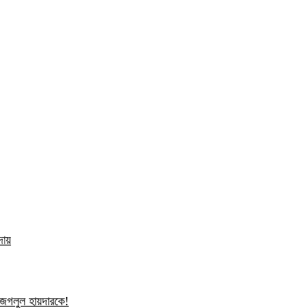
দায়
ন জগলুল হায়দারকে!