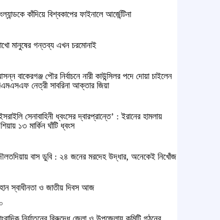
ংল্যান্ডকে কাঁদিয়ে বিশ্বকাপের ফাইনালে আর্জেন্টিনা
াখো মানুষের গন্তব্য এখন চরমোনাই
সন্ন বাকেরগঞ্জ পৌর নির্বাচনে নারী কাউন্সিলর পদে দোয়া চাইলেন
িএমএসএফ নেত্রী সাবরিনা আক্তার জিয়া
ইসরাইলি সেনাবাহিনী ধ্বংসের দ্বারপ্রান্তে’ : ইরানের হামলায়
শিয়ায় ১৩ মার্কিন ঘাঁটি ধ্বংস
ৌলতদিয়ায় বাস ডুবি : ২৪ জনের মরদেহ উদ্ধার, অনেকেই নিখোঁজ
হান স্বাধীনতা ও জাতীয় দিবস আজ
০
াংবাদিক নির্যাতনের বিরুদ্ধে জেলা ও উপজেলায় কমিটি গঠনের