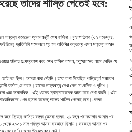
করেছে তাদের শাস্তি পেতেই হবে:
ই
৫
ল
৬
 মন্তব্য করেছেন প্রধানমন্ত্রী শেখ হাসিনা। বৃহস্পতিবার (০২ নভেম্বর,
এফইউজে) প্রতিনিধি সম্মেলনে প্রধান অতিথির বক্তব্যে এমন মন্তব্য করেন
আ
ব
৭
ওয়ার ঘটনায় দুঃখপ্রকাশ করে শেখ হাসিনা বলেন, আন্দোলনের নামে সেদিন যে
‘
এ
ট দল ছিল। আমরা বাধা দেইনি। তারা কথা দিয়েছিল শান্তিপূর্ণ সমাবেশ
৮
্ত্রাসী কর্মকাণ্ড করল। তাদের লক্ষ্যবস্তু দেখা গেল সাংবাদিক ও পুলিশ।
নো হলো এটা অমানবিক। এই ধরনের ন্যাক্কারজনক ঘটনা আর দেখা যায়নি। এটা
দ
সাংবাদিকদের ওপর হামলা করেছে তাদের শাস্তি পেতেই হবে।-বলেন
৯
ম
ক্ত করে দিয়েছে জানিয়ে বঙ্গবন্ধুকন্যা বলেন, ২১ বছর পর ক্ষমতায় আসার পর
১
ল। ৯৬ থেকে ২০০১ সাল পর্যন্ত আমরা সরকারে ছিলাম। সরকারে আসার পর
ত্রকে বেসরকারির জন্য উন্মুক্ত করে দেই।
স