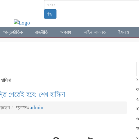
খুঁজুন
আন্তর্জাতিক
রাজনীতি
অপরাধ
আইন আদালত
ইসলাম
র
১
 হাসিনা
র
্তি পেতেই হবে: শেখ হাসিনা
২
ড়েছেন
প্রকাশঃ
admin
ব
৩
আ
৪