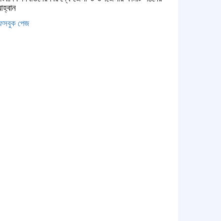
হ্বান
েসবুক পেজ