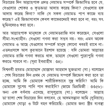
বিচারের দিন আল্লাহপাক প্রদত্ত নেয়ামত সম্পর্কে জিজ্ঞাসিত হবে যে,
সেগুলোর শোকর ও কৃতজ্ঞতা আদায় করেছ কিনা? সেগুলোর হক
আদায় করেছ কিনা? নাকি সে সকল নেয়ামত পাপ কাজে ব্যয়
করেছ? এই জিজ্ঞাসাবাদ কেবল কাফেরদেরই করা হবে না, বরং সৎ
মুমিনদেরও করা হবে।
আর আল্লাহপাক মানুষকে যে নেয়ামতরাজি দান করেছেন, সেগুলো
সীমা-সংখ্যাহীন। সেগুলো গণনা করা সম্ভব নয়। বরং এমন অনেক
নেয়ামত ও আছে যেগুলোর সম্পর্কে মানুষ কোনো খবরই রাখে না।
এতদপ্রসঙ্গে আল কুরআনে ইরশাদ হয়েছে : যদি তোমরা আল্লাহর
নেয়ামত রাজি গণনা করতে থাক, তাহলে সেগুলো পুরোপুরি গণনা
করতে পারবে না। (সূরা ইবরাহীম : ৩৪)।
বিশ্বনবী হযরত মোহাম্মাদ মোস্তাফা আহমাদ মুজতাবা (সা.) বলেছেন
: শেষ বিচারের দিন প্রথম যে নেয়ামত সম্পর্কে জিজ্ঞেস করা হবে তা
হচ্ছে, আমি কি তোমাকে শারীরিকভাবে সুস্থ করিনি? আমি কি
তোমাকে সুপেয় পানি পান করাইনি? (জামে তিরমিজী : ৩৩৫৮)।
অন্য এক বর্ণনায় এসেছে, রাসূলুল্লাহ (সা.) বলেছেন : আল্লাহ
তা’য়ালা শেষ বিচারের দিন বলবেন, হে আদমসন্তান! আমি (দুনিয়ায়)
তোমাকে ঘোড়া ও উটে বহন করিয়েছি। তোমার জন্য স্ত্রীর ব্যবস্থা