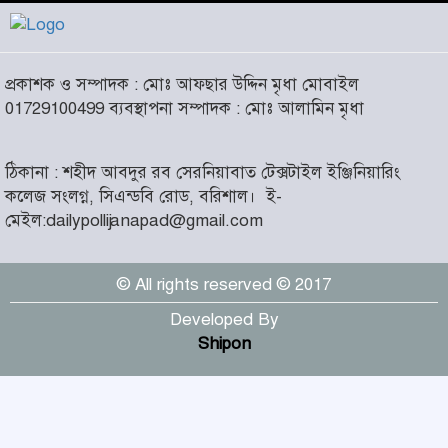
চরমোনাই
৫
আসন্ন বাকেরগঞ্জ পৌর নির্বাচনে
প্রকাশক ও সম্পাদক : মোঃ আফছার উদ্দিন মৃধা মোবাইল
নারী কাউন্সিলর পদে দোয়া চাইলেন
৬
01729100499 ব্যবস্থাপনা সম্পাদক : মোঃ আলামিন মৃধা
বিএমএসএফ নেত্রী সাবরিনা
আক্তার জিয়া
ঠিকানা : শহীদ আবদুর রব সেরনিয়াবাত টেক্সটাইল ইঞ্জিনিয়ারিং
‘ইসরাইলি সেনাবাহিনী ধ্বংসের
কলেজ সংলগ্ন, সিএন্ডবি রোড, বরিশাল।
ই-
দ্বারপ্রান্তে’ : ইরানের হামলায়
৭
মেইল:dailypollijanapad@gmail.com
এশিয়ায় ১৩ মার্কিন ঘাঁটি ধ্বংস
© All rights reserved © 2017
দৌলতদিয়ায় বাস ডুবি : ২৪ জনের
মরদেহ উদ্ধার, অনেকেই নিখোঁজ
৮
Developed By
Shipon
মহান স্বাধীনতা ও জাতীয় দিবস
আজ
৯