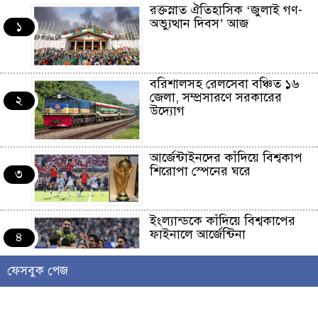
রক্তস্নাত ঐতিহাসিক ‌‘জুলাই গণ-
অভ্যুত্থান দিবস’ আজ
১
বরিশালসহ রেলসেবা বঞ্চিত ১৬
জেলা, সম্প্রসারণে সরকারের
২
উদ্যোগ
আর্জেন্টাইনদের কাঁদিয়ে বিশ্বকাপ
শিরোপা স্পেনের ঘরে
৩
ইংল্যান্ডকে কাঁদিয়ে বিশ্বকাপের
ফাইনালে আর্জেন্টিনা
৪
ফেসবুক পেজ
লাখো মানুষের গন্তব্য এখন