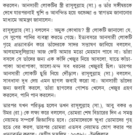
করলেন। আনসারী লোকটির স্ত্রী রাসূলুল্লাহ (সা.) ও তাঁর সঙ্গীদ্বয়কে
দেখে যারপরনাই খুশি ও আনন্দিত হয়ে শুভেচ্ছা ও স্বাগতম জানানোর
মাধ্যমে আমন্ত্রণ জানালেন।
রাসূলুল্লাহ (সা.) বললেন : অমুক কোথায়? স্ত্রী লোকটি জানালো যে,
সে সুপেয় পানির ব্যবস্থা করতে গেছে। ইত্যবসরে আনসারী লোকটি
গৃহে প্রত্যাবর্তন করে তাঁদেরকে সাদর সম্ভাষণ জানিয়ে বললেন,
আলহামদুলিল্লাহ! আজ কেউ আমার মতো মেহমান পাবে না। তাঁরা
বসলে সে তাঁদের জন্য এক কাঁদি খেজুর নিয়ে আসলো, যাতে কাঁচা-
পাকা আধাপাকা, ভালো-মন্দ সব ধরনের খেজুরই ছিল। তারপর
আনসারী লোকটি ছুরি নিয়ে দৌঁড়াল। রাসূলুল্লাহ (সা.) বললেন,
সাবধান! দুধ দেয় এমন ছাগল জবাই করো না। আনসারী তাঁদের
জন্য জবাই করলে, তাঁরা ছাগলের গোশত খেলেন, খেজুর গ্রহণ
করলেন, পানি পান করলেন।
তারপর যখন পরিতৃপ্ত হলেন তখন রাসূলুল্লাহ (সা.), আবু বকর ও
উমর (রা.) কে লক্ষ্য করে বললেন, তোমরা শেষ বিচারের দিন এ সমস্ত
নেয়ামত সম্পর্কে জিজ্ঞাসিত হবে। তোমাদেরকে ক্ষুধা তোমাদের গৃহ
হতে বের করল, তারপর তোমরা এতসব নেয়ামত ভোগ করার পর
প্রত্যাবর্তন করলে। (সহীহ মুসলিম : ২০৩৮)। -ইনকিলাব