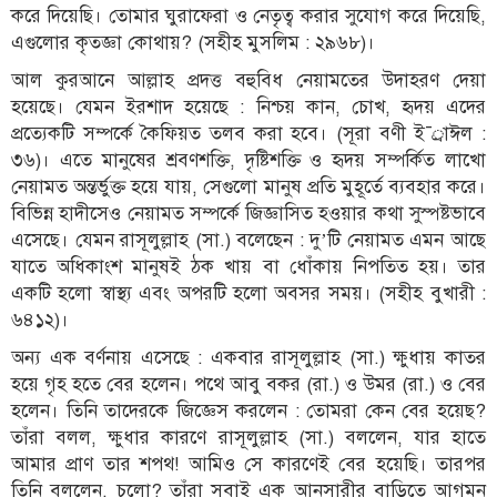
করে দিয়েছি। তোমার ঘুরাফেরা ও নেতৃত্ব করার সুযোগ করে দিয়েছি,
এগুলোর কৃতজ্ঞা কোথায়? (সহীহ মুসলিম : ২৯৬৮)।
আল কুরআনে আল্লাহ প্রদত্ত বহুবিধ নেয়ামতের উদাহরণ দেয়া
হয়েছে। যেমন ইরশাদ হয়েছে : নিশ্চয় কান, চোখ, হৃদয় এদের
প্রত্যেকটি সম্পর্কে কৈফিয়ত তলব করা হবে। (সূরা বণী ই¯্রাঈল :
৩৬)। এতে মানুষের শ্রবণশক্তি, দৃষ্টিশক্তি ও হৃদয় সম্পর্কিত লাখো
নেয়ামত অন্তর্ভুক্ত হয়ে যায়, সেগুলো মানুষ প্রতি মুহূর্তে ব্যবহার করে।
বিভিন্ন হাদীসেও নেয়ামত সম্পর্কে জিজ্ঞাসিত হওয়ার কথা সুস্পষ্টভাবে
এসেছে। যেমন রাসূলুল্লাহ (সা.) বলেছেন : দু’টি নেয়ামত এমন আছে
যাতে অধিকাংশ মানুষই ঠক খায় বা ধোঁকায় নিপতিত হয়। তার
একটি হলো স্বাস্থ্য এবং অপরটি হলো অবসর সময়। (সহীহ বুখারী :
৬৪১২)।
অন্য এক বর্ণনায় এসেছে : একবার রাসূলুল্লাহ (সা.) ক্ষুধায় কাতর
হয়ে গৃহ হতে বের হলেন। পথে আবু বকর (রা.) ও উমর (রা.) ও বের
হলেন। তিনি তাদেরকে জিজ্ঞেস করলেন : তোমরা কেন বের হয়েছ?
তাঁরা বলল, ক্ষুধার কারণে রাসূলুল্লাহ (সা.) বললেন, যার হাতে
আমার প্রাণ তার শপথ! আমিও সে কারণেই বের হয়েছি। তারপর
তিনি বললেন, চলো? তাঁরা সবাই এক আনসারীর বাড়িতে আগমন