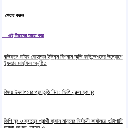
শেয়ার করুন
এই বিভাগের আরো খবর
বাউফলে মাষ্টার মোহাম্মদ ইউনুস বিশ্বাস স্মৃতি ফাউন্ডেশনের উদ্যােগে
ইফতার মাহফিল অনুষ্ঠিত
বিজয় উদযাপনের প্রস্তুতি নিন : ভিপি নুরুল হক নুর
ভিপি নূর ও স্বতন্ত্র প্রার্থী হাসান মামুনের নির্বাচনী কার্যালয়ে পাল্টাপাল্টি
হামলা-ভাংচুর, আহত-৩