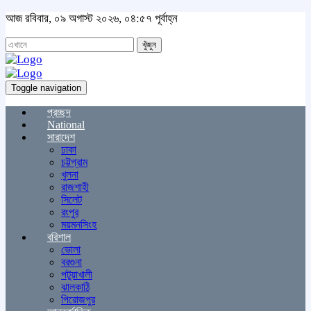
আজ রবিবার, ০৯ অগাস্ট ২০২৬, ০৪:৫৭ পূর্বাহ্ন
খুঁজুন
Toggle navigation
প্রচ্ছদ
National
সারাদেশ
ঢাকা
চট্টগ্রাম
খুলনা
রাজশাহী
সিলেট
রংপুর
ময়মনসিংহ
বরিশাল
ভোলা
বরগুনা
পটুয়াখালী
ঝালকাঠি
পিরোজপুর