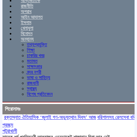
আন্তর্জাতিক
রাজনীতি
অপরাধ
আইন আদালত
ইসলাম
খেলাধুলা
বিনোদন
অন্যান্য
তথ্যপ্রযুক্তি
শিক্ষা
চাকরির খবর
মতামত
সাক্ষাৎকার
বন্দর নগরী
ভাষা ও সাহিত্য
রাজধানী
স্বাস্থ্য
বিশেষ প্রতিবেদন
শিরোনামঃ
ক্তস্নাত ঐতিহাসিক ‌‘জুলাই গণ-অভ্যুত্থান দিবস’ আজ
বরিশালসহ রেলসেবা বঞ্চিত ১
প্রচ্ছদ
পটুয়াখালী