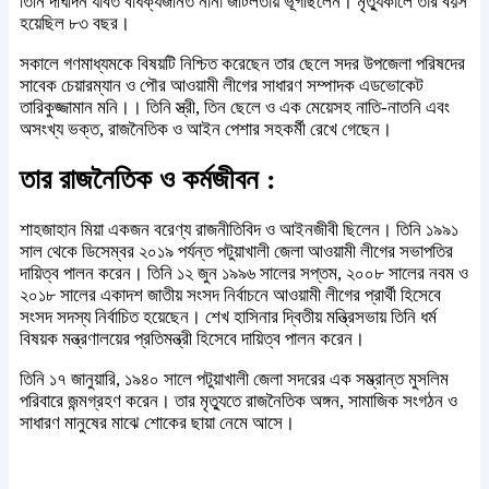
তিনি দীর্ঘদিন যাবত বার্ধক্যজনিত নানা জটিলতায় ভূগছিলেন। মৃত্যুকালে তার বয়স
হয়েছিল ৮৩ বছর।
সকালে গণমাধ্যমকে বিষয়টি নিশ্চিত করেছেন তার ছেলে সদর উপজেলা পরিষদের
সাবেক চেয়ারম্যান ও পৌর আওয়ামী লীগের সাধারণ সম্পাদক এডভোকেট
তারিকুজ্জামান মনি।। তিনি স্ত্রী, তিন ছেলে ও এক মেয়েসহ নাতি-নাতনি এবং
অসংখ্য ভক্ত, রাজনৈতিক ও আইন পেশার সহকর্মী রেখে গেছেন।
তার রাজনৈতিক ও কর্মজীবন :
শাহজাহান মিয়া একজন বরেণ্য রাজনীতিবিদ ও আইনজীবী ছিলেন। তিনি ১৯৯১
সাল থেকে ডিসেম্বর ২০১৯ পর্যন্ত পটুয়াখালী জেলা আওয়ামী লীগের সভাপতির
দায়িত্ব পালন করেন। তিনি ১২ জুন ১৯৯৬ সালের সপ্তম, ২০০৮ সালের নবম ও
২০১৮ সালের একাদশ জাতীয় সংসদ নির্বাচনে আওয়ামী লীগের প্রার্থী হিসেবে
সংসদ সদস্য নির্বাচিত হয়েছেন। শেখ হাসিনার দ্বিতীয় মন্ত্রিসভায় তিনি ধর্ম
বিষয়ক মন্ত্রণালয়ের প্রতিমন্ত্রী হিসেবে দায়িত্ব পালন করেন।
তিনি ১৭ জানুয়ারি, ১৯৪০ সালে পটুয়াখালী জেলা সদরের এক সম্ভ্রান্ত মুসলিম
পরিবারে জন্মগ্রহণ করেন। তার মৃত্যুতে রাজনৈতিক অঙ্গন, সামাজিক সংগঠন ও
সাধারণ মানুষের মাঝে শোকের ছায়া নেমে আসে।