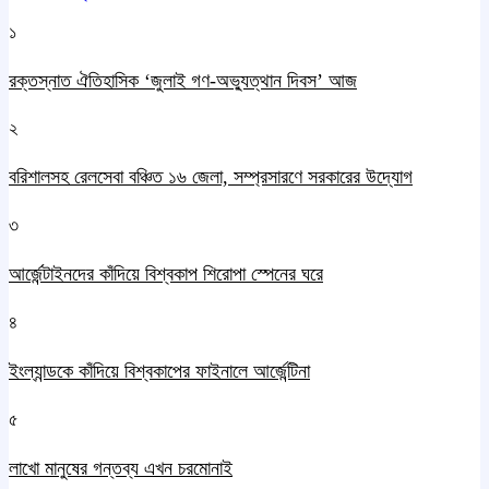
১
রক্তস্নাত ঐতিহাসিক ‌‘জুলাই গণ-অভ্যুত্থান দিবস’ আজ
২
বরিশালসহ রেলসেবা বঞ্চিত ১৬ জেলা, সম্প্রসারণে সরকারের উদ্যোগ
৩
আর্জেন্টাইনদের কাঁদিয়ে বিশ্বকাপ শিরোপা স্পেনের ঘরে
৪
ইংল্যান্ডকে কাঁদিয়ে বিশ্বকাপের ফাইনালে আর্জেন্টিনা
৫
লাখো মানুষের গন্তব্য এখন চরমোনাই